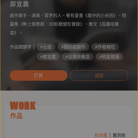
鄭宜農
創作歌手、演員、寫字的人。著有童書《風中的小米田》、短
篇集《幹上俱樂部：3D妖獸變形實錄》、散文《孤獨培養
皿》。
作品關鍵字
#台語
#鏡好聽製作
#作者親唸
#鄭宜農
#孤獨培養皿
#明星朗讀
#台語有聲書
打賞
追蹤
WORK
作品
新到舊
舊到新