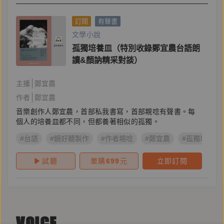
訂閱
有聲書
文學小說
孤獨培養皿（特別收錄鄭宜農台語朗
讀&顏訥精采對談）
主播
鄭宜農
作者
鄭宜農
音樂創作人鄭宜農，首部私我書寫，首部親唸有聲書。每
個人的培養皿都不同，但都養著相似的孤獨。
#台語
#鏡好聽製作
#作者親唸
#鄭宜農
#孤獨培養皿
試聽
單購
699
元
立即訂閱
VOICE