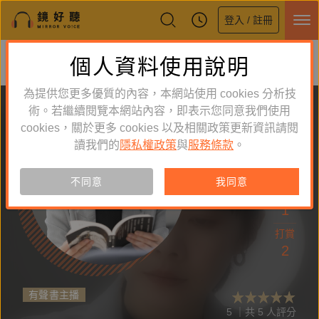
登入 / 註冊
鏡好聽全新APP上線
個人資料使用說明
下載
體驗全面升級，即刻下載
為提供您更多優質的內容，本網站使用 cookies 分析技
術。若繼續閱覽本網站內容，即表示您同意我們使用
cookies，關於更多 cookies 以及相關政策更新資訊請閱
讀我們的
隱私權政策
與
服務條款
。
追蹤
116
不同意
我同意
作品
1
打賞
2
有聲書主播
5 ｜共 5 人評分