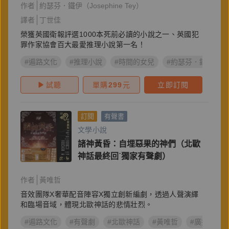
作者
約瑟芬．鐵伊（Josephine Tey）
譯者
丁世佳
榮獲英國衛報評選1000本死前必讀的小說之一、英國犯
罪作家協會百大最愛推理小說第一名！
#遍路文化
#推理小說
#時間的女兒
#約瑟芬．鐵伊
試聽
單購
299
元
立即訂閱
訂閱
有聲書
文學小說
諸神黃昏：自埋惡果的神們（北歐
神話最終回˙獨家有聲劇）
作者
黃唯哲
音效團隊X奢華配音陣容X獨立創新編劇，透過人聲演繹
和臨場音域，體現北歐神話的悲情壯烈。
#遍路文化
#有聲劇
#北歐神話
#黃唯哲
#廣播劇