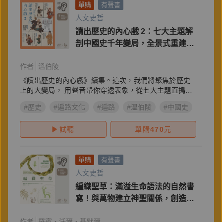
單購
有聲書
人文史哲
讀出歷史的內心戲 2：七大主題解
剖中國史千年變局，全景式重建時
空，串起事件與人物的立體脈絡
作者
溫伯陵
《讀出歷史的內心戲》續集。這次，我們將聚焦於歷史
上的大變局， 用聲音帶你穿透表象，從七大主題直搗核
心
#歷史
#遍路文化
#遍路
#溫伯陵
#中國史
試聽
單購
470
元
單購
有聲書
人文史哲
編織聖草：滿溢生命語法的自然書
寫！與萬物建立神聖關係，創造生
生不息的禮物經濟
作者
羅賓・沃爾・基默爾