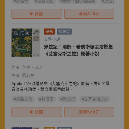
#心理學
#遍路文化
#創造一個心理病態
#追殺夏娃
試聽
單購
410
元
單購
有聲書
文學小說
迷蛇記：湯姆．希德斯頓主演影集
《艾塞克斯之蛇》原著小說
作者
莎拉・派瑞
譯者
聞若婷
Apple TV+改編影集《艾塞克斯之蛇》原著，由知名聲
音演員林涵柔、葉文豪攜手獻聲。
#遍路文化
#林涵柔
#迷蛇記
#艾塞克斯之蛇
#葉文
試聽
單購
520
元