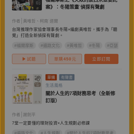
案》：冬陽策畫˙偵探有聲劇
作者
黃唯哲
柯南˙道爾
台灣推理作家協會理事長冬陽×編劇黃唯哲，攜手為「聽
覺」打造全新偵探有聲劇。
#福爾摩斯
#遍路文化
#黃唯哲
#冬陽
#亞瑟．柯南
試聽
單購
450
元
立即訂閱
單購
有聲書
生活風格
關於人生的7項財務思考（全新修
訂版）
作者
謝劍平
7堂一定要懂的理財投資×人生規劃必修課
#遍路文化
#人生規劃
#關於人生的7項財務思考
#理財