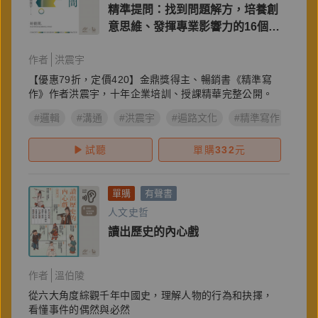
精準提問：找到問題解方，培養創
意思維、發揮專業影響力的16個提
問心法
作者
洪震宇
【優惠79折，定價420】金鼎獎得主、暢銷書《精準寫
作》作者洪震宇，十年企業培訓、授課精華完整公開。
#邏輯
#溝通
#洪震宇
#遍路文化
#精準寫作
#精
試聽
單購
332
元
單購
有聲書
人文史哲
讀出歷史的內心戲
作者
溫伯陵
從六大角度綜觀千年中國史，理解人物的行為和抉擇，
看懂事件的偶然與必然