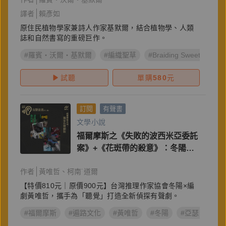
譯者
賴彥如
原住民植物學家兼詩人作家基默爾，結合植物學、人類
誌和自然書寫的重磅巨作。
#羅賓・沃爾・基默爾
#編織聖草
#Braiding Sweetgrass
試聽
單購
580
元
訂閱
有聲書
文學小說
福爾摩斯之《失敗的波西米亞委託
案》+《花斑帶的殺意》：冬陽策
畫˙偵探有聲劇（雙劇套組）
作者
黃唯哲
柯南˙道爾
【特價810元｜原價900元】台灣推理作家協會冬陽×編
劇黃唯哲，攜手為「聽覺」打造全新偵探有聲劇。
#福爾摩斯
#遍路文化
#黃唯哲
#冬陽
#亞瑟．柯南