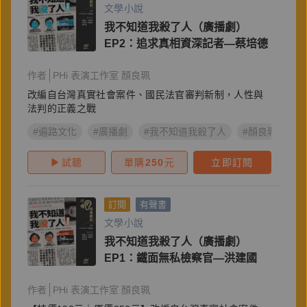
文學小說
我不知道我殺了人（廣播劇）
EP2：追求真相資深記者—蔡培德
作者
PHi 表演工作室 顏良珮
改編自台灣真實社會案件、國民法官審判新制，人性與
法判的正義之戰
#遍路文化
#廣播劇
#我不知道我殺了人
#顏良珮
試聽
單購
250
元
立即訂閱
訂閱
有聲書
文學小說
我不知道我殺了人（廣播劇）
EP1：鐵面無私檢察官—洪建國
作者
PHi 表演工作室 顏良珮