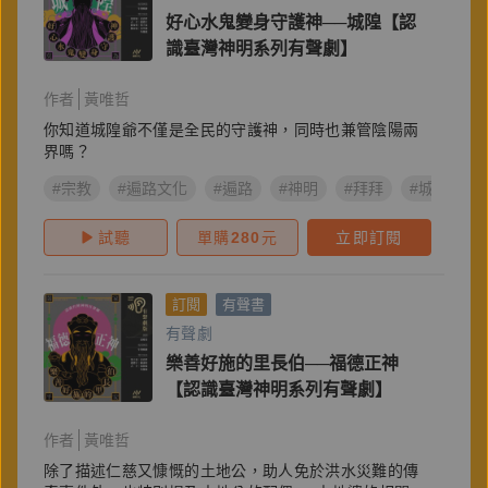
好心水鬼變身守護神──城隍【認
識臺灣神明系列有聲劇】
作者
黃唯哲
你知道城隍爺不僅是全民的守護神，同時也兼管陰陽兩
界嗎？
#宗教
#遍路文化
#遍路
#神明
#拜拜
#城隍爺
試聽
單購
280
元
立即訂閱
訂閱
有聲書
有聲劇
樂善好施的里長伯──福德正神
【認識臺灣神明系列有聲劇】
作者
黃唯哲
除了描述仁慈又慷慨的土地公，助人免於洪水災難的傳