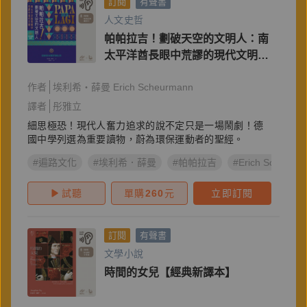
訂閱
有聲書
人文史哲
帕帕拉吉！劃破天空的文明人：南
太平洋酋長眼中荒謬的現代文明
【百年經典重現】
作者
埃利希‧薛曼 Erich Scheurmann
譯者
彤雅立
細思極恐！現代人奮力追求的說不定只是一場鬧劇！德
國中學列選為重要讀物，蔚為環保運動者的聖經。
#遍路文化
#埃利希．薛曼
#帕帕拉吉
#Erich Scheurm
試聽
單購
260
元
立即訂閱
訂閱
有聲書
文學小說
時間的女兒【經典新譯本】