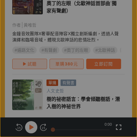
奧丁的左眼（北歐神話首部曲˙獨
家有聲劇）
作者
黃唯哲
金鐘音效團隊X奢華配音陣容X獨立創新編劇，透過人聲
演繹和臨場音域，體現北歐神話的悲情壯烈。
#遍路文化
#有聲劇
#奧丁的左眼
#北歐神話
#黃唯
試聽
單購
380
元
立即訂閱
單購
有聲書
人文史哲
樹的祕密語言：學會傾聽樹語，潛
入樹的神祕世界
作者
彼得‧渥雷本
0:00
15
15
譯者
陳怡欣