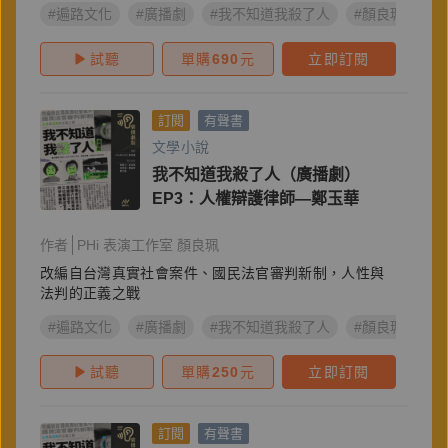
#遍路文化
#廣播劇
#我不知道我殺了人
#顏良珮
試聽
單購
690
元
立即訂閱
訂閱
有聲書
文學小說
我不知道我殺了人（廣播劇）
EP3：人權辯護律師—鄭玉華
作者
PHi 表演工作室 顏良珮
改編自台灣真實社會案件、國民法官審判新制，人性與
法判的正義之戰
#遍路文化
#廣播劇
#我不知道我殺了人
#顏良珮
試聽
單購
250
元
立即訂閱
訂閱
有聲書