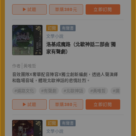
試聽
單購
380
元
立即訂閱
訂閱
有聲書
文學小說
洛基成魔路（北歐神話二部曲˙獨
家有聲劇）
作者
黃唯哲
音效團隊X奢華配音陣容X獨立創新編劇，透過人聲演繹
和臨場音域，體現北歐神話的悲情壯烈。
#遍路文化
#有聲劇
#北歐神話
#黃唯哲
#廣播劇
試聽
單購
380
元
立即訂閱
訂閱
有聲書
文學小說