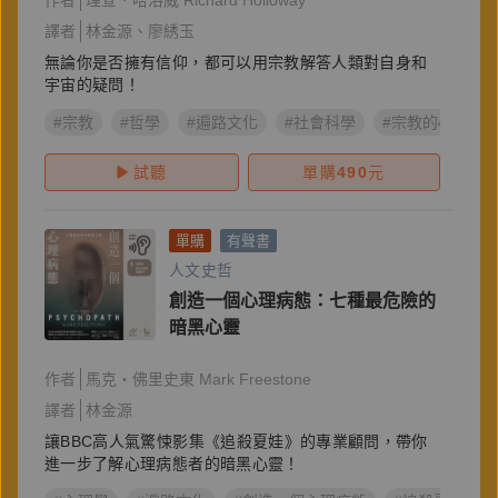
作者
理查．哈洛威 Richard Holloway
譯者
林金源
廖綉玉
無論你是否擁有信仰，都可以用宗教解答人類對自身和
宇宙的疑問！
#宗教
#哲學
#遍路文化
#社會科學
#宗教的40堂公
試聽
單購
490
元
單購
有聲書
人文史哲
創造一個心理病態：七種最危險的
暗黑心靈
作者
馬克‧佛里史東 Mark Freestone
譯者
林金源
讓BBC高人氣驚悚影集《追殺夏娃》的專業顧問，帶你
進一步了解心理病態者的暗黑心靈！