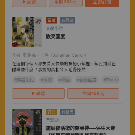
試聽
單購
383
元
立即訂閱
單購
有聲書
文學小說
歡笑國度
作者
強納森・卡洛（Jonathan Carroll）
在這個每個人都友善又快樂的神祕小鎮裡，鎮民到底在
隱瞞些什麼？事實的真相令人毛骨悚然……
#遍路文化
#奇幻
#懸疑
#歡笑國度
#The Land of L
試聽
單購
450
元
訂閱
有聲書
有聲劇
施展復活術的醫藥神──保生大帝