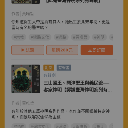
【認識臺灣神明系列有聲劇】
作者
黃唯哲
你知道保生大帝是真有其人，祂出生於北宋年間，更是
當時有名的醫生嗎？
#宗教
#遍路文化
#遍路
#黃唯哲
#神明
#拜拜
試聽
單購
280
元
立即訂閱
訂閱
有聲書
有聲劇
三山國王、開漳聖王與義民爺──
客家神明【認識臺灣神明系列有聲
劇】
作者
黃唯哲
有別於其他五篇神明系列作品，本作並不圍繞某特定神
明，而是以客家信仰為主題
#宗教
#遍路文化
#遍路
#黃唯哲
#神明
#拜拜