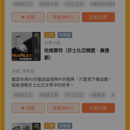
#遍路文化
#經典文學
#莎士比亞
#羅密歐與茱麗葉
試聽
單購
990
元
立即訂閱
訂閱
有聲書
文學小說
哈姆雷特（莎士比亞精選．廣播
劇）
作者
黃唯哲
邀請你用90分鐘認識經典中的經典，只要按下播放鍵，
踏進領略莎士比亞文學中的世界。
#遍路文化
#經典文學
#莎士比亞
#黃唯哲
#廣播劇
試聽
單購
380
元
立即訂閱
訂閱
有聲書