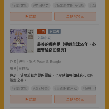
#遍路文化
#中國歷史
#讀出歷史的內心戲
#溫伯陵
試聽
單購
470
元
單購
有聲書
文學小說
最後的獨角獸【暢銷全球55年，心
靈冒險奇幻經典】
作者
彼得．畢格 Peter S. Beagle
譯者
劉曉樺
這是一場關於獨角獸的冒險，也是獻給每個純真心靈的
蛻變之書。
#遍路文化
#奇幻小說
#最後的獨角獸
#彼得．畢格
試聽
單購
420
元