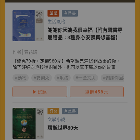
單購
有聲書
生活風格
謝謝你因為我很幸福【附有聲書專
屬贈品：3種身心安頓冥想音檔】
作者
春花媽
【優惠79折，定價580元】希望聽完這19組故事的你，
除了好好向毛孩說謝謝外，也可以寫下屬於你的故事
#動物
#安樂死
#毛孩
#一葦文思
#謝謝你因為我很
試聽
單購
458
元
訂閱
有聲書
文學小說
環遊世界80天