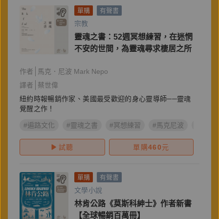
單購
有聲書
宗教
靈魂之書：52週冥想練習，在迷惘
不安的世間，為靈魂尋求棲居之所
作者
馬克．尼波 Mark Nepo
譯者
蔡世偉
紐約時報暢銷作家、美國最受歡迎的身心靈導師──靈魂
覺醒之作！
#遍路文化
#靈魂之書
#冥想練習
#馬克尼波
#Mark 
試聽
單購
460
元
單購
有聲書
文學小說
林肯公路《莫斯科紳士》作者新書
【全球暢銷百萬冊】