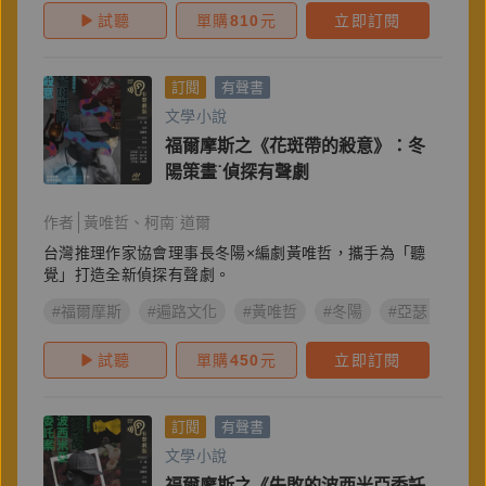
試聽
單購
810
元
立即訂閱
訂閱
有聲書
文學小說
福爾摩斯之《花斑帶的殺意》：冬
陽策畫˙偵探有聲劇
作者
黃唯哲
柯南˙道爾
台灣推理作家協會理事長冬陽×編劇黃唯哲，攜手為「聽
覺」打造全新偵探有聲劇。
#福爾摩斯
#遍路文化
#黃唯哲
#冬陽
#亞瑟．柯南
試聽
單購
450
元
立即訂閱
訂閱
有聲書
文學小說
福爾摩斯之《失敗的波西米亞委託