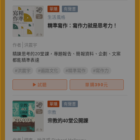
單購
有聲書
生活風格
精準寫作：寫作力就是思考力！
作者
洪震宇
精鍊思考的20堂課，專題報告、簡報資料、企劃、文案
都能精準表達
#洪震宇
#遍路文化
#精準寫作
#寫作力
試聽
單購
390
元
單購
有聲書
宗教
宗教的40堂公開課