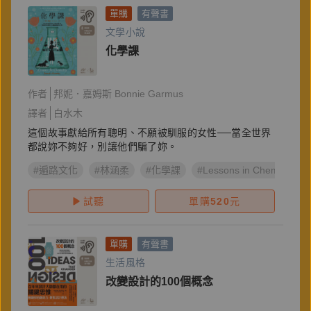
單購
有聲書
文學小說
化學課
作者
邦妮．嘉姆斯 Bonnie Garmus
譯者
白水木
這個故事獻給所有聰明、不願被馴服的女性──當全世界
都說妳不夠好，別讓他們騙了妳。
#遍路文化
#林涵柔
#化學課
#Lessons in Chemistry
試聽
單購
520
元
單購
有聲書
生活風格
改變設計的100個概念