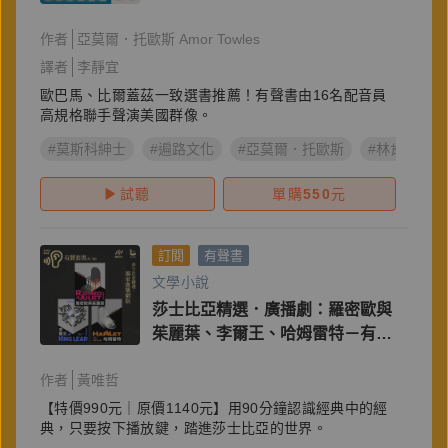
作者
亞莫爾．托歐斯 Amor Towles
譯者
李靜宜
歐巴馬、比爾蓋茲一致選書推薦！有聲書由16名配音員
高規格聯手聲演美國群像。
#莫斯科紳士
#遍路文化
#亞莫爾．托歐斯
#林肯公路
試聽
單購
550
元
訂閱
有聲書
文學小說
莎士比亞精選．廣播劇：羅密歐與
茱麗葉、李爾王、哈姆雷特－有聲
套書（共三冊）
作者
黃唯哲
【特價990元｜原價1140元】用90分鐘認識經典中的經
典，只要按下播放鍵，踏進莎士比亞的世界。