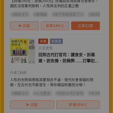
【特價190元｜原價250元】改編自台灣真實社會案件、
國民法官審判新制，人性與法判的正義之戰
#遍路文化
#廣播劇
#我不知道我殺了人
#顏良珮
試聽
單購
190
元
立即訂閱
單購
有聲書
人文史哲
回到古代打官司：護食安，拆違
建，抓色情，防舞弊……打擊犯
罪，古人自有好方法（暢銷新版）
作者
劉峰
人性的光明與黑暗其實相去不遠，現代社會普遍的問
題，在古代也不斷發生，等你親自聆聽見分曉！
#遍路文化
#人文歷史
#回到古代打官司
#余宗翰
#
試聽
單購
350
元