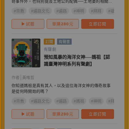
奇事件外，也特別提及土地公的配偶──土地婆的相關故
事
#宗教
#遍路文化
#遍路
#神明
#拜拜
#福德正神
試聽
單購
280
元
立即訂閱
訂閱
有聲書
有聲劇
預知風暴的海洋女神──媽祖【認
識臺灣神明系列有聲劇】
作者
黃唯哲
你知道媽祖是真有其人，以及這位海洋女神的傳奇故事
是從何時開始的嗎？
#宗教
#遍路文化
#遍路
#媽祖
#神明
#拜拜
試聽
單購
280
元
立即訂閱