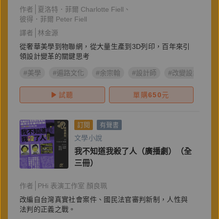
作者
夏洛特．菲爾 Charlotte Fiell
彼得．菲爾 Peter Fiell
譯者
林金源
從奢華美學到物聯網，從大量生產到3D列印，百年來引
領設計變革的關鍵思考
#美學
#遍路文化
#余宗翰
#設計師
#改變設計的10
試聽
單購
650
元
訂閱
有聲書
文學小說
我不知道我殺了人（廣播劇）（全
三冊）
作者
PHi 表演工作室 顏良珮
改編自台灣真實社會案件、國民法官審判新制，人性與
法判的正義之戰。