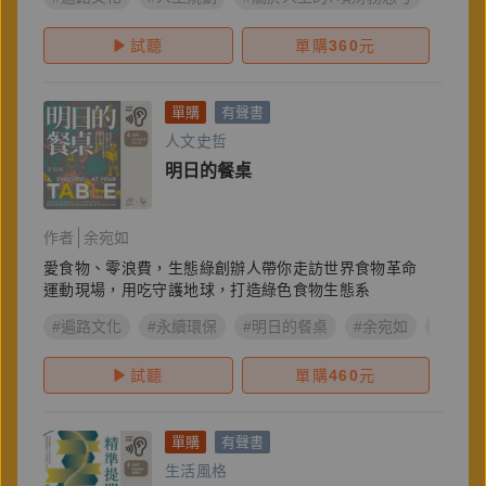
試聽
單購
360
元
單購
有聲書
人文史哲
明日的餐桌
作者
余宛如
愛食物、零浪費，生態綠創辦人帶你走訪世界食物革命
運動現場，用吃守護地球，打造綠色食物生態系
#遍路文化
#永續環保
#明日的餐桌
#余宛如
#生態
試聽
單購
460
元
單購
有聲書
生活風格