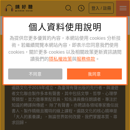
登入 / 註冊
鏡好聽全新APP上線
個人資料使用說明
下載
體驗全面升級，即刻下載
為提供您更多優質的內容，本網站使用 cookies 分析技
PUBLISHER
術。若繼續閱覽本網站內容，即表示您同意我們使用
cookies，關於更多 cookies 以及相關政策更新資訊請閱
聽出版
讀我們的
隱私權政策
與
服務條款
。
不同意
我同意
關於
遍路文化
遍路文化于2019年成立，為臺灣有聲出版的先行者。與漫遊
者文化聯合製作多本有聲書，其中包括文學、哲學、心理學
等類型，並力邀專業配音員、知名演員擔任朗讀者，專注於
知識的轉譯與傳遞。 除了有聲書，亦聘請各領域專家擔任說
書人、製作精緻且獨特的線上課程。遍路文化的核心精神是
「大人的素養課」，無論世界如何改變，我們掌握本質、尋
求回歸。