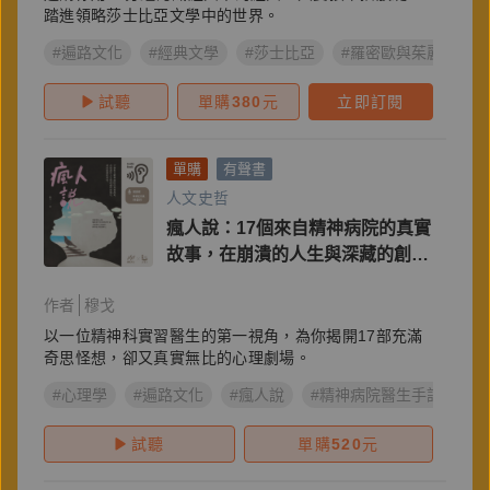
踏進領略莎士比亞文學中的世界。
#遍路文化
#經典文學
#莎士比亞
#羅密歐與茱麗葉
試聽
單購
380
元
立即訂閱
單購
有聲書
人文史哲
瘋人說：17個來自精神病院的真實
故事，在崩潰的人生與深藏的創傷
中，尋找救贖和希望
作者
穆戈
以一位精神科實習醫生的第一視角，為你揭開17部充滿
奇思怪想，卻又真實無比的心理劇場。
#心理學
#遍路文化
#瘋人說
#精神病院醫生手記
#
試聽
單購
520
元