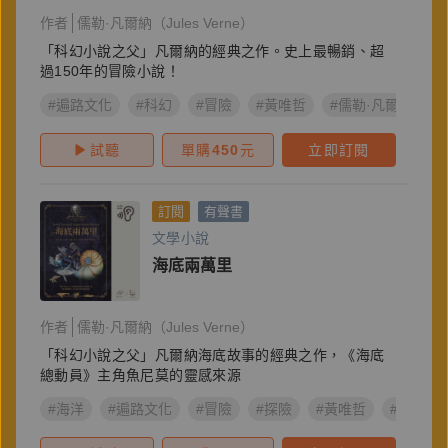
作者
儒勒·凡爾納（Jules Verne）
「科幻小說之父」凡爾納的經典之作。史上最暢銷、超
過150年的冒險小說！
#遍路文化
#科幻
#冒險
#黃唯哲
#儒勒·凡爾納
#
試聽
單購
450
元
立即訂閱
訂閱
有聲書
文學小說
海底兩萬里
作者
儒勒·凡爾納（Jules Verne）
「科幻小說之父」凡爾納海底故事的經典之作，《海底
總動員》主角魚尼莫的靈感來源
#海洋
#遍路文化
#冒險
#探險
#黃唯哲
#海底兩