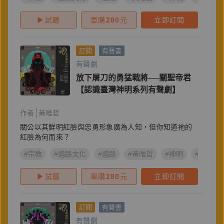
試聽
單購
280
元
立即訂閱
訂閱
有聲書
有聲劇
放下屠刀的勇猛戰將──關聖帝君
【認識臺灣神明系列有聲劇】
作者
黃唯哲
關公以其鮮明紅臉與忠勇形象廣為人知，但你知道祂的
紅臉為何而來？
#宗教
#遍路文化
#遍路
#黃唯哲
#神明
#拜拜
試聽
單購
280
元
立即訂閱
訂閱
有聲書
有聲劇