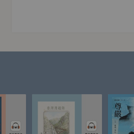
》（
The Chronicles of Narnia
）的作者。其他還有一系列兒童
ew
, 1955），《最後一戰》（
The Last Battle
, 1956）等書。
》、《四種愛：親愛．友愛．情愛．大愛》、《在春天走進果園
下一個基督王國》、《史尼茨勒的世紀》等（皆立緒文化出版）