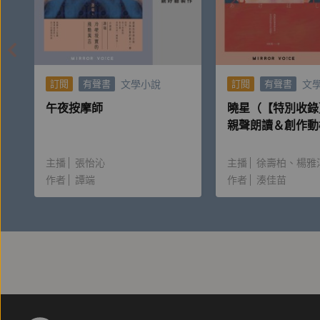
文學小說
文
訂閱
有聲書
訂閱
有聲書
午夜按摩師
曉星（【特別收錄
親聲朗讀＆創作動
主播
張怡沁
主播
徐壽柏
楊雅
作者
譚端
作者
湊佳苗