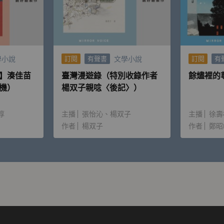
學小說
文學小說
訂閱
有聲書
訂閱
有
】湊佳苗
臺灣漫遊錄（特別收錄作者
餘燼裡的
機）
楊双子親唸〈後記〉）
淳
主播
張怡沁
楊双子
主播
徐壽
作者
楊双子
作者
鄭昭