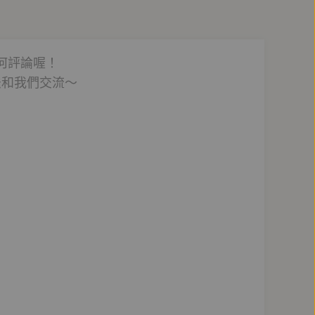
類愛潛伏著讓人走火入魔的危險，魯易斯仍然鼓勵我
何評論喔！
法和我們交流～
格達倫（Magdalen）學院任研究員。1954年至
以精確的表達能力著稱。1963年卒於牛津。
六世紀的英國文學》（1954），以及《摒棄的意象：
1943）以及《那駭人的威力》（1945）、三卷詩