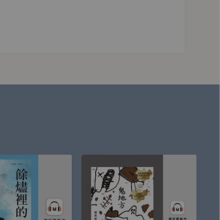
讀物《馬兒與馬童》（
The Horse and His Boy
,
》、《永恆的哲學》、《耶穌行蹤成謎的歲月》、
。