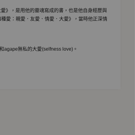
．情愛．大愛》，是用他的靈魂寫成的書，也是他自身經歷與
四種愛：親愛．友愛．情愛．大愛》，當時他正深情
)，和agape無私的大愛(selfness love)。
情愛，性與愛的複合體，雖然可以點燃人無私的犧牲
，友愛仍不免挾帶不良的副作用，唆使一群朋友走向