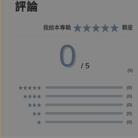
評論
在魯易斯看來，親愛、友愛、情愛這三種人類愛，若
們去愛，因為「除天堂外，能讓人完全不用冒愛之風
我給本專輯
顆星
0
作者簡介
/ 5
(0)
作者
C. S. Lewis
(0)
英國著名學者及作家。1898年生於愛爾蘭的貝爾法斯特
(0)
1963年間，任劍橋大學「中世紀暨文藝復興時期英
(0)
魯氏著作等身，以《愛的隱喻》（1936）一書享譽
(0)
中世紀與文藝復興英國文學導讀》（1964）。
(0)
除為數不少探討基督教義的著作外，還先後出版過一組