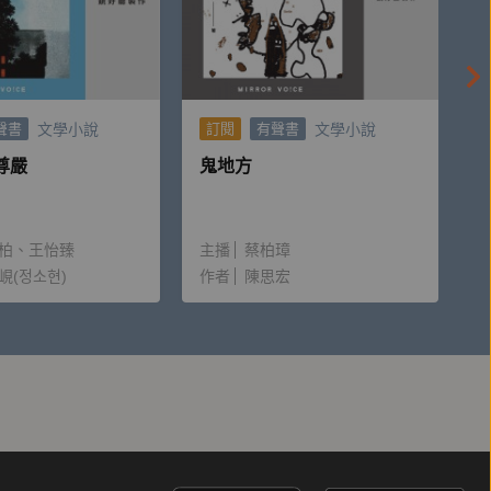
文學小說
文學小說
聲書
訂閱
有聲書
尊嚴
鬼地方
柏
王怡臻
主播
蔡柏璋
峴(정소현)
作者
陳思宏