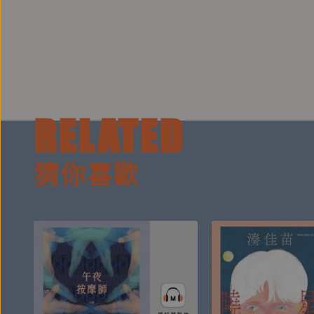
作、一部小說和多部文學批評論著。
他也是深受喜愛的兒童故事集經典之作《納尼亞傳奇
1945），《魔術師的外甥》（
The Magicians Neph
譯者
RELATED
梁永安
台灣大學文化人類學學士、哲學碩士。曾譯有《孤獨
猜你喜歡
《隱士》、《英雄的旅程》、《在智慧的暗處》、《