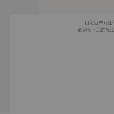
少了第四種愛——大愛的扶持，將無法結出甜美的果實。儘管人
險的所在，唯有地獄」。
目前還未有任
歡迎留下您的想
，1918年入牛津大學專攻古典文學，1925年至1954年在牛津馬
國文學講座」教授。無論教學或創作，皆以機智、博學、想像力及
學界。其他重要的學術作品包括《失樂園導讀》（1942）、《十
科幻三部曲：《來自沈默的行星》（1938）、《佩利蘭德拉》（