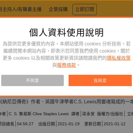
目主持人/有聲書主播
企業採購
立即訂閱
個人資料使用說明
為提供您更多優質的內容，本網站使用 cookies 分析技術。若
繼續閱覽本網站內容，即表示您同意我們使用 cookies，關於
更多 cookies 以及相關政策更新資訊請閱讀我們的
隱私權政策
宗教
訂閱
有聲書
與
服務條款
。
四種愛：親愛．友愛．情愛．大
不同意
我同意
訂閱會員可聆聽本產品，您也可單購收藏。
《納尼亞傳奇》作者．英國牛津學者C.S. Lewis用靈魂寫成的一
作者
C. S. 魯易斯 Clive Staples Lewis
譯者
梁永安
版權方/出版社
立
節目總長
04:56:27
出版日期
2021-01-19
更新日期
2021-01-12