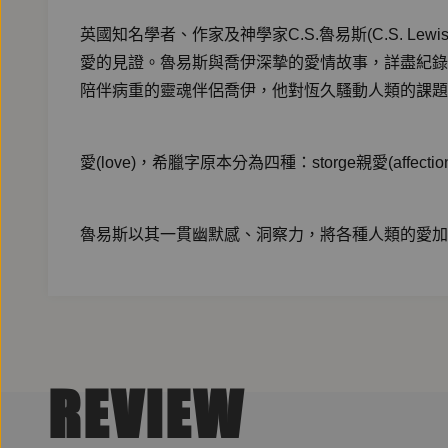
英國知名學者、作家及神學家C.S.魯易斯(C.S. L
愛的見證。魯易斯與喬伊深摯的愛情故事，詳盡紀錄
陪伴病重的靈魂伴侶喬伊，他對恆久騷動人類的課題
愛(love)，希臘字原本分為四種：storge親愛(affection)，ph
魯易斯以其一貫幽默感、洞察力，將各種人類的愛加
他把發生於父母與子女、人與鄰居、人與動物之間的
奉獻精神，但同樣潛伏著讓人走向自毀的因子。友愛
孤芳自賞、目空一切。
REVIEW
每種愛都能為人帶來歡愉，但稍一不慎，恨就會接踵