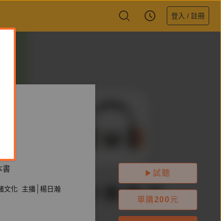
登入 / 註冊
愛
本書
試聽
緒文化
主播
楊日瀚
單購
200
元