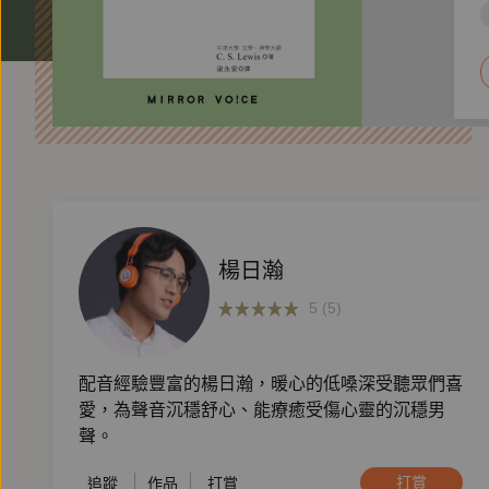
楊日瀚
5 (5)
配音經驗豐富的楊日瀚，暖心的低嗓深受聽眾們喜
愛，為聲音沉穩舒心、能療癒受傷心靈的沉穩男
聲。
打賞
追蹤
作品
打賞