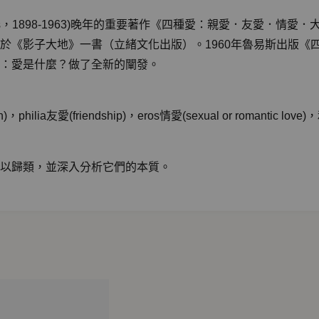
ewis，1898-1963)晚年的重要著作《四種愛：親愛．友愛
於《影子大地》一書（立緒文化出版）。1960年魯易斯出版《
：愛是什麼？做了全新的闡發。
ilia友愛(friendship)，eros情愛(sexual or romantic love
以歸類，並深入分析它們的本質。
感情稱為親愛之情，是各種愛中「最沒有歧視性的一種」。至於
是各種人類愛中「最不動物性」、最超塵絕俗的一種，儘管如此
而來。