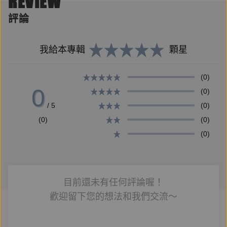
REVIEW
早安，臺灣的朋友們，你們聽過呂宋島嗎？
評論
我們家住在呂宋島的鄉下，大家平日不是種田就是賭
博。
我給本專輯
顆星
如果你來玩，我可以帶你去騎牛、看鬥雞，超刺激的！
(0)
故事發生在菲律賓呂宋島，一個旱災水災蝗災從未間斷
0
(0)
的農村……
/ 5
(0)
(0)
(0)
(0)
我家總共有九位成員。
老爸是鬥雞高手，滿嘴大男人主義，還把房子當禮物送
人。
目前還未有任何評論喔！
老媽是職業哭喪師（你們的孝女白瓊？），生氣就拿老
歡迎留下您的想法和我們交流～
爸練拳。
大哥從戰場回來後，變成酗酒的憂鬱男。