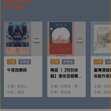
猜你喜歡
貪杯愛賭的老爸，被老媽揍的老爸，
價值扭曲的老爸，耍小聰明的老爸，
老爸，你明明沒有什麼優點，
為什麼卻讓我無比懷念，又無比嚮往？
荒謬爆笑的「菲律賓物語」正式登臺！
本書特色
訂閱
有聲書
訂閱
有聲書
訂閱
有
▲ 笑到你心裡發寒！笑聲中有淡淡的無奈，一齣大時
午夜按摩師
曉星（【特別收
臺灣漫遊
錄】湊佳苗親聲朗
收錄作者
代小人物的悲喜劇。
讀＆創作動機）
唸〈後記
▲一發不可收拾！老爸根本就是《烏龍派出所》兩津勘
主播
張怡沁
主播
徐壽柏
楊雅淳
主播
張怡
作者
吉的難兄難弟。
譚端
作者
湊佳苗
作者
楊双