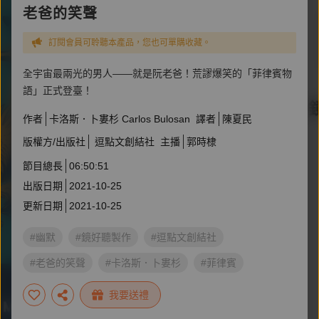
老爸的笑聲
訂閱會員可聆聽本產品，您也可單購收藏。
全宇宙最兩光的男人——就是阮老爸！荒謬爆笑的「菲律賓物
語」正式登臺！
作者
卡洛斯．卜婁杉 Carlos Bulosan
譯者
陳夏民
版權方/出版社
逗點文創結社
主播
郭時棣
節目總長
06:50:51
出版日期
2021-10-25
更新日期
2021-10-25
#幽默
#鏡好聽製作
#逗點文創結社
#老爸的笑聲
#卡洛斯．卜婁杉
#菲律賓
我要送禮