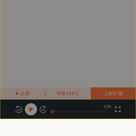
好評推薦
國立臺灣大學建築與城鄉研究所教授 畢恆達
音樂人及演員 蔡振南
新聞工作者 黃哲斌
文字工作者 阿潑
燦爛時光東南亞主題書店創辦人 張正
作家 黃麗群
作家 李桐豪
試聽
單購
330
元
立即訂閱
南崁小書店店主夏琳 大笑推薦！
0:00
關於鏡好聽
版權政策
隱私政策
15
15
商務合作
付費條款
會員條款
中央研究院歐美研究所特聘研究員 單德興
常見問題
客服信箱
卜婁杉的文筆流暢生動，《老爸的笑聲》更刻意以喜