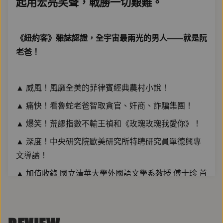
起用宏亮笑聲，戰勝一切艱難。
《紐約客》雜誌認證，全宇宙最兩光的男人——就是阮
老爸！
▲ 威風！風靡全美的菲律賓經典農村小說！
▲ 痛快！看魯蛇老爸智取貪官、奸商、詐騙集團！
▲ 爆笑！荒謬指數不輸王禎和《玫瑰玫瑰我愛你》！
▲ 深度！中央研究院歐美研究所特聘研究員單德興專
文導讀！
▲ 加值收錄 國立清華大學外國語文學系教授 傅士珍 首
版導讀