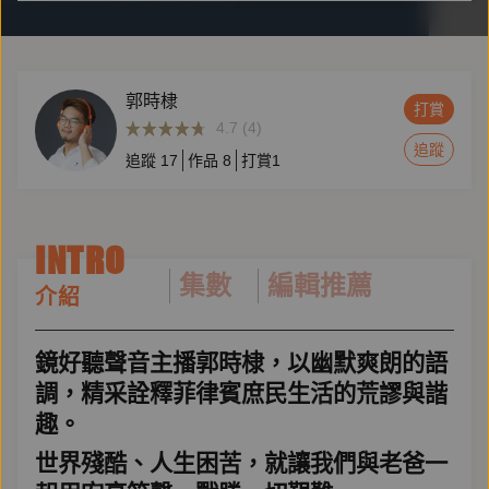
郭時棣
打賞
4.7 (4)
追蹤
追蹤
17
作品
8
打賞
1
INTRO
集數
編輯推薦
介紹
鏡好聽聲音主播郭時棣，以幽默爽朗的語
調，精采詮釋菲律賓庶民生活的荒謬與諧
趣。
世界殘酷、人生困苦，就讓我們與老爸一