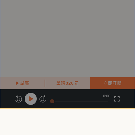
張亦絢
精準無華的文字，敘述迷離少年之所遇，讀著讀著，有
時也讓我驚頓或迷離起來。——周志文
馬翊航將標籤（原住民陰柔男同志）穿成裝飾，這些
「是其所不是」的故事，多半苦中作樂，邊笑邊被眼淚
鼻涕嗆到。——陳柏煜
試聽
單購
320
元
立即訂閱
0:00
關於鏡好聽
版權政策
隱私政策
海綿寶寶需要珊蒂，我們需要珊蒂化，透過玻璃罩或是
15
15
夢幻泡泡，是水還能被看透，世界越是搖晃，越是澄清
商務合作
付費條款
會員條款
了。——陳栢青
常見問題
客服信箱