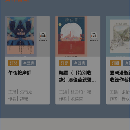
驚豔推薦
張亦絢 專文導讀
巴代、王盛弘、李屏瑤、周志文、孫大川、陳柏煜、陳
訂閱
有聲書
訂閱
有聲書
訂閱
有
栢青、黃崇凱、楊富閔、葉佳怡、鍾旻瑞、顏訥、騷
午夜按摩師
曉星（【特別收
臺灣漫遊
夏、財哥專業檳榔攤
錄】湊佳苗親聲朗
收錄作者
讀＆創作動機）
唸〈後記
主播
張怡沁
主播
徐壽柏
楊雅淳
主播
張怡
推薦書評
作者
譚端
作者
湊佳苗
作者
楊双
這是一個二十ㄧ世紀臺灣文學工作者的身世溫柔揭祕，
編織他的元素既有楊牧或巴代等大家，也有唱山地情歌
的林玉英 ; 有部落髮廊裡的《中國童話故事》，也有
「很能轉述部落酷兒性」的新一代作者Apyang。——