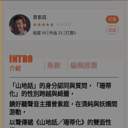
曾紫庭
打賞
4.9 (17)
追蹤
追蹤
50
作品
21
打賞
0
INTRO
集數
編輯推薦
介紹
「山地話」的身分認同與質問，「珊蒂
化」的性別跨越與綺麗，
鏡好聽聲音主播曾紫庭，在清純與妖嬌間
游動，
以聲傳遞《山地話╱珊蒂化》的雙面性