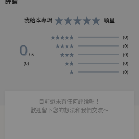
快感林立。但造就敏感的不只感官與修辭，也來自書面
評論
語與口說語的游動，記憶的樂園與險境。
我給本專輯
顆星
《山地話／珊蒂化》的諧音，如鏡子相互映照。「山地
(0)
話」是一個「不正確」的詞，也回返帶動記憶的形狀，
0
(0)
是關於身分、空間、家族、書寫的重重探問；「珊蒂
/ 5
(0)
化」則以陰柔聲音與姿態，反問標籤貼在哪裡？藏著什
(0)
(0)
麼？也與體內種種親愛、殘餘、騷動與失去對話。書中
(0)
有「是」與「不是」的反串，失能與可能的照明，不那
麼整齊的身體與身分。在分輯「自己的籬笆」中透視日
常的恐怖，發燒的記憶與鬼魂；「如果我是鳳飛飛，哥
哥你一定會要我」，唱出歌聲與離合的記憶，也是真情
目前還未有任何評論喔！
比酒濃的挫敗；「山地話」裡面沒有母語教學，可能是
歡迎留下您的想法和我們交流～
「山地」在對他說話，無論是否真的說出來；「不懂要
問」是許多不懂的事，以及他人教他的事；「珊蒂化」
裡有女子、櫃子、鏡子與小孩子，從這裡到那裡，長大