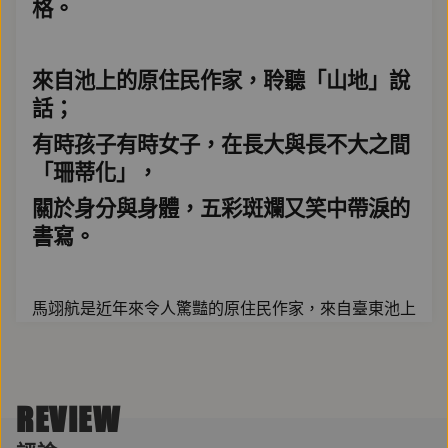
格。
來自池上的原住民作家，聆聽「山地」說
話；
有時孩子有時女子，在長大與長不大之間
「珊蒂化」，
關於身分與身體，五彩斑斕又笑中帶淚的
書寫。
馬翊航是近年來令人驚豔的原住民作家，來自臺東池上
卑南族的他，文字敏感立體，張亦絢稱「他寫酒醉時是
『耳裡楓紅層層』，隔著車窗見物『有一種礦物感』，
外婆皮膚薄如『乾蒜皮』，某個影像畫面『光線讓物件
REVIEW
有著髮絲般的刺眼邊緣』」，令人讀了神經會如電到般