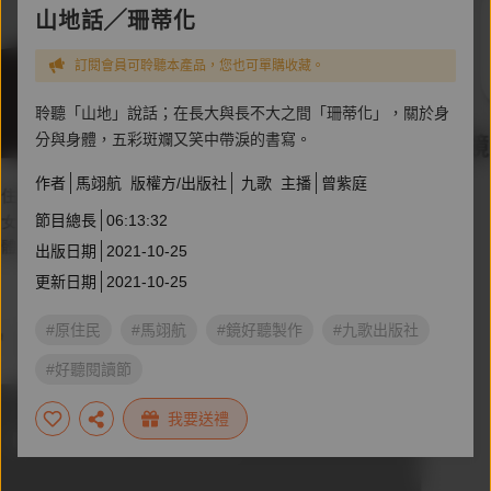
山地話╱珊蒂化
訂閱會員可聆聽本產品，您也可單購收藏。
聆聽「山地」說話；在長大與長不大之間「珊蒂化」，關於身
分與身體，五彩斑斕又笑中帶淚的書寫。
作者
馬翊航
版權方/出版社
九歌
主播
曾紫庭
節目總長
06:13:32
出版日期
2021-10-25
更新日期
2021-10-25
#原住民
#馬翊航
#鏡好聽製作
#九歌出版社
#好聽閱讀節
我要送禮