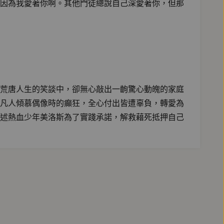
因為我愛著你啊。其他門徒總說自己深愛著你，但那
荒唐人生的笑談中，卻無心敲出一齣驚心動魄的家庭
凡人傾慕偶像時的癲狂，全心付出皆遭辜負，轉愛為
述熱血少年美洛斯為了實踐承諾，解救藉死抵押自己
正是重新認識太宰治翻案作品的最佳時機，西洋傳統經
邪惡的二分面向。太宰治以獨特的惡德美學，帶你面