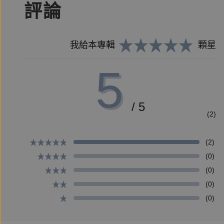
評論
【本書特色】
1.三篇經典故事的完美改寫！百分之三百的閱讀樂趣
我給本專輯
顆星
2.「近代惡」的完美詮釋。太宰治：「我想要用哈
5
甚至可能會讓人以為是個有點軟弱的好人，但事實上
/ 5
3.愛是順服還是控制？太宰治預言了當代本命與粉
(2)
(2)
4.逗點編輯部提醒您，於公共場合翻閱太宰治《越
(0)
(0)
【推薦紀錄】
(0)
(0)
◎一尾台灣土產搖滾樂隊‧拍謝少年 愛讀書推薦