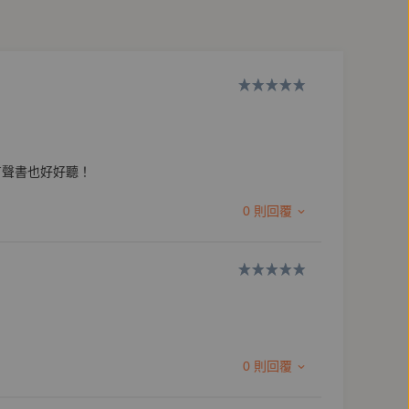
現的克勞迪亞斯和以往的惡人典型相當不同。乍看之下
。讓我們痛苦的惡人，大多數都是這類型的人。」
有聲書也好好聽！
0 則回覆
病毒擴散，妨礙他人之正經。
0 則回覆