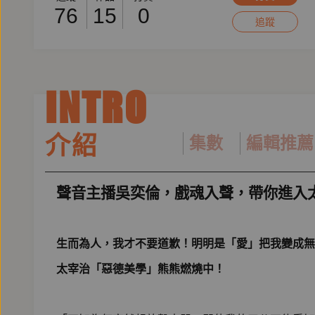
76
15
0
追蹤
INTRO
介紹
集數
編輯推薦
聲音主播吳奕倫，戲魂入聲，帶你進入
生而為人，我才不要道歉！明明是「愛」把我變成無
太宰治「惡德美學」熊熊燃燒中！