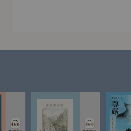
的翻案文學
，直到戰後讀了《御伽草紙》、《新釋諸國話》，才感嘆道，自
厭他，肯定他或否定他，太宰的作品總會有一種不可思議的魔力
賽，各國要挑選一名代表選手的話，日本的代表不是夏目漱石，