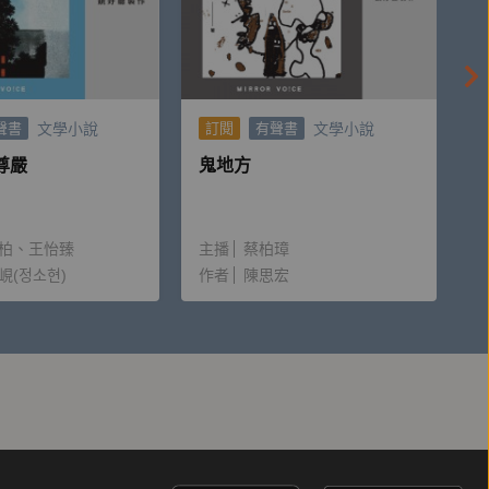
曾列為第一屆芥川賞的候選作品，《富嶽百景》及
未遂，發表作品《人間失格》，並於其中表達「生而
發現，他身上激烈掙扎的痕跡，為其戲劇性的一生罩
文學小說
文學小說
聲書
訂閱
有聲書
尊嚴
鬼地方
死的刻板印象，殊不知他也有幽默溫暖、熱愛生命的
生的憐憫之情，獲得當代批評家一致好評，就連死對
柏
王怡臻
主播
蔡柏璋
，更是讀者得以探究這一位東洋文學巨人幽微內心的
峴(정소현)
作者
陳思宏
tmas〉（收錄於逗點文創結社《聖誕老人的禮物》文