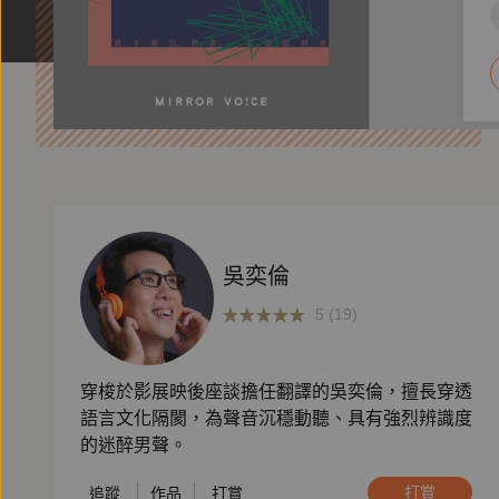
吳奕倫
5 (19)
穿梭於影展映後座談擔任翻譯的吳奕倫，擅長穿透
語言文化隔閡，為聲音沉穩動聽、具有強烈辨識度
的迷醉男聲。
打賞
追蹤
作品
打賞