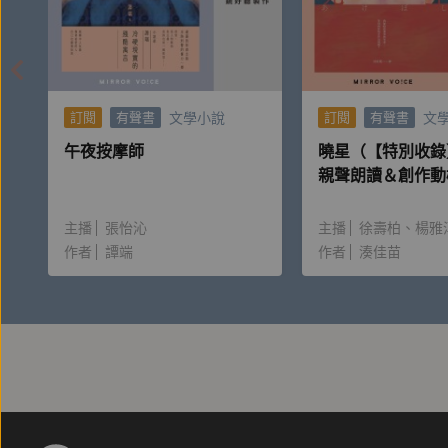
本名津島修治，生於青森縣北津輕郡金木村（現五所
《斜陽》等也是日本家喻戶曉的作品。在他三十八歲
為人，我很抱歉」的想法後，不久便與女讀者於東京
上最終的謎霧。
文學小說
文
訂閱
有聲書
訂閱
有聲書
午夜按摩師
曉星（【特別收錄
親聲朗讀＆創作動
或許是半自傳作品《人間失格》的主角形象與太宰治
一面。他的翻案作品《御伽草紙》與《越級申訴》各
主播
張怡沁
主播
徐壽柏
楊雅
頭三島由紀夫都無法否認其美學成就。這些讓讀者獲
作者
譚端
作者
湊佳苗
路徑。
【譯者簡介】
湯家寧
專業譯者。曾譯有太宰治東方翻案作品《御伽草紙》、西
學合集）與峠三吉詩作〈八月六日〉（收錄於逗點文