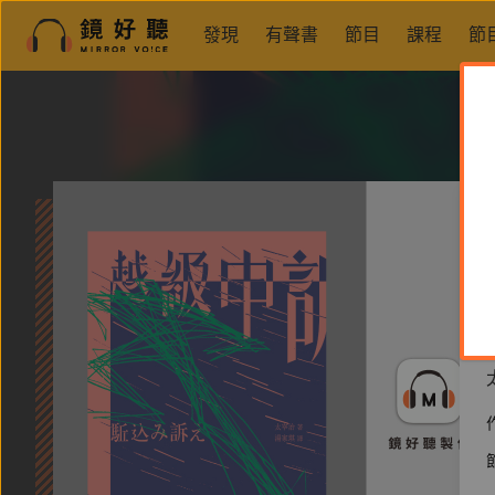
發現
有聲書
節目
課程
節