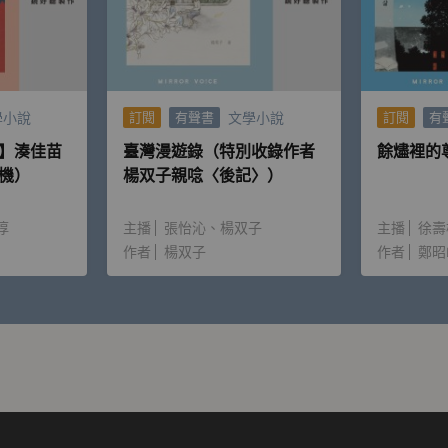
川原市）。為日本無賴派文學大師，其1935年的作品《逆行》
的生命裡，始終走不出情愛糾葛及憂鬱、死亡的陰影，多次自殺
三鷹玉川上水投河自盡，兩人的遺體於太宰一週後的生日當天被
學小說
文學小說
訂閱
有聲書
訂閱
有
】湊佳苗
臺灣漫遊錄（特別收錄作者
餘燼裡的
機）
楊双子親唸〈後記〉）
自殺事件的連結太過緊密，眾人對太宰治留下憂鬱自私、一心求
改編自東西方經典文本，讀來生動有趣，富含精彩思辨以及對眾
淳
主播
張怡沁
楊双子
主播
徐壽
得勇氣的翻案故事，不僅細膩呈現了太宰治對於世界的愛與疑惑
作者
楊双子
作者
鄭昭
方翻案作品《越級申訴》、太宰治短篇小說〈Merry Chris
創結社《最後一本書》文學合集）。