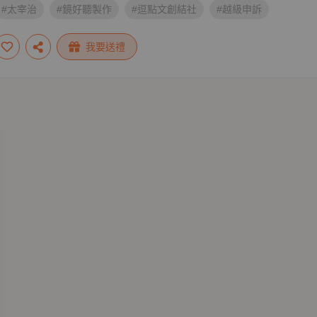
#太宰治
#鏡好聽製作
#逗點文創結社
#越級申訴
我要送禮