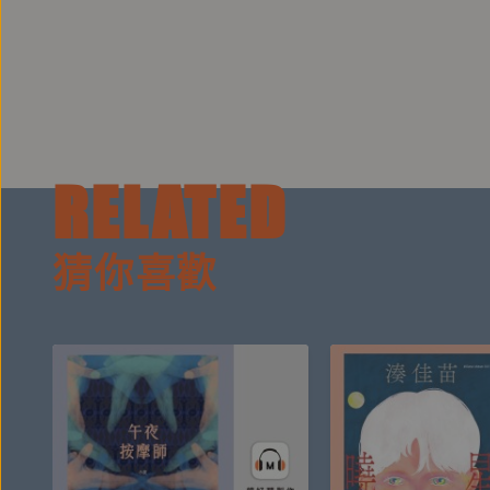
◎討厭太宰文學的三島由紀夫，也不得不認同太宰治
◎杉森久英與太宰有私交，卻一直不太喜歡太宰文學
深深的恥辱。
RELATED
◎文學評論家奧野健男：「不論是喜歡太宰治或是討
也會是絕後。」
猜你喜歡
◎井上靖：「如果要舉辦一場世界的文學奧林匹克大
有名，但肯定會是太宰治。」
【作者簡介】
太宰治（1909-1948）