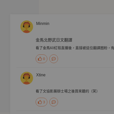
！
Minmin
姆雷特的叔父克勞迪亞斯來描寫所謂的『近代惡』。在這裡所出
他殺了先王、實現自己的不倫之戀，甚至為了遮羞不惜引發戰爭
金馬北野武日文翻譯
看了金馬60紅毯直播後，直接被這位翻譯圈粉，
絲的相愛相殺！收錄全新閱讀角度的賞析專文！
0
級申訴》時，請務必正襟危坐克制情緒，以免嘴角失守造成無賴
Xtine
看了文協影展辯士場之後買來聽的（笑）
3