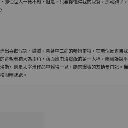
，即使世人一概不知，但是，只要你懂得我的寂寞，那就夠了。
〉
造出喜歡假哭、撒嬌、帶著中二病的哈姆雷特，在看似反省自我
的背叛者猶大為主角，藉面臨崩潰邊緣的第一人稱，幽幽訴說平
洛斯〉則是太宰治作品中難得一見，勵志爆表的友情奮鬥記。描
松限時起跑。
實生活正上演／謠傳各種我們從未料想到的荒謬情節。也許現在
著，故事不是只有一種訴說方式；人性與愛，也不僅分成純潔與