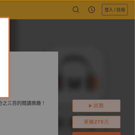
登入 / 註冊
分之三百的閱讀樂趣！
試聽
單購
270
元