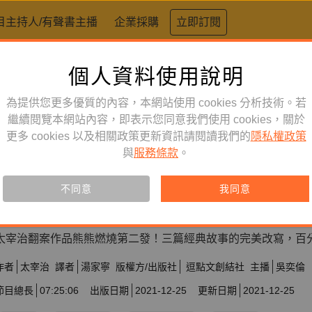
目主持人/有聲書主播
企業採購
立即訂閱
個人資料使用說明
為提供您更多優質的內容，本網站使用 cookies 分析技術。若
繼續閱覽本網站內容，即表示您同意我們使用 cookies，關於
更多 cookies 以及相關政策更新資訊請閱讀我們的
隱私權政策
文學小說
訂閱
有聲書
與
服務條款
。
越級申訴（全新校訂版）
不同意
我同意
訂閱會員可聆聽本產品，您也可單購收藏。
太宰治翻案作品熊熊燃燒第二發！三篇經典故事的完美改寫，百
作者
太宰治
譯者
湯家寧
版權方/出版社
逗點文創結社
主播
吳奕倫
節目總長
07:25:06
出版日期
2021-12-25
更新日期
2021-12-25