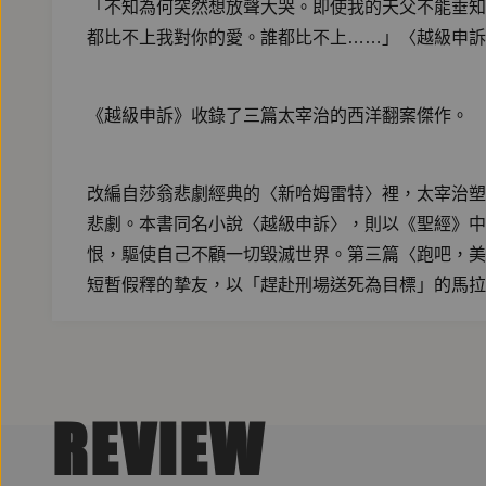
「不知為何突然想放聲大哭。即使我的天父不能垂知
都比不上我對你的愛。誰都比不上……」〈越級申訴
《越級申訴》收錄了三篇太宰治的西洋翻案傑作。
改編自莎翁悲劇經典的〈新哈姆雷特〉裡，太宰治塑
悲劇。本書同名小說〈越級申訴〉，則以《聖經》中
恨，驅使自己不顧一切毀滅世界。第三篇〈跑吧，美
短暫假釋的摯友，以「趕赴刑場送死為目標」的馬拉
​大疫時代，防疫辯證、封城餓莩、戰爭難民……現
典故事，透過太宰治書寫轉生為現代寓言，無賴挑釁
REVIEW
對一切皆有可能顛覆的世界，你準備好了嗎？