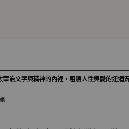
太宰治文字與精神的內裡，咀嚼人性與愛的迂迴
賴──