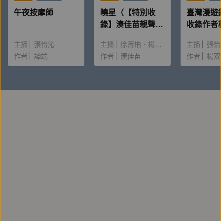
《余英時回憶錄》（2018）、《史學與傳統》
午夜按摩師
曉星（【特別收
臺灣漫遊
（2021）等多種。
錄】湊佳苗親聲朗
收錄作者
讀＆創作動機）
唸〈後記
主播
張怡沁
主播
徐壽柏
楊雅淳
主播
張怡
_____
作者
譚端
作者
湊佳苗
作者
楊双
產品企劃：王乃柔
錄音、後製：黃德瑋