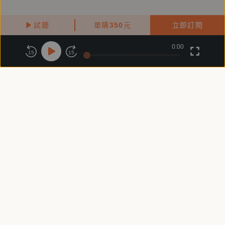
試聽
單購
350
元
立即訂閱
0:00
關於鏡好聽
版權政策
隱私政策
15
15
商務合作
付費條款
會員條款
常見問題
客服信箱
客服時間：週一 ～ 週五10:00 - 18:00（國定假日除外）
Copyright © 2025 精鏡傳媒股份有限公司 All Rights Reserved