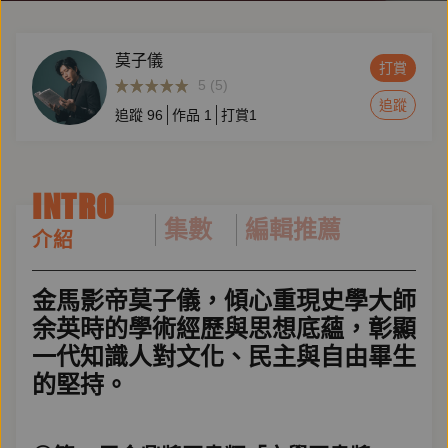
莫子儀
打賞
5 (5)
追蹤
追蹤
96
作品
1
打賞
1
INTRO
集數
編輯推薦
介紹
金馬影帝莫子儀，傾心重現史學大師
余英時的學術經歷與思想底蘊，彰顯
一代知識人對文化、民主與自由畢生
的堅持。