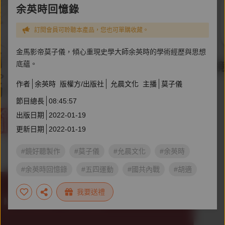
余英時回憶錄
訂閱會員可聆聽本產品，您也可單購收藏。
金馬影帝莫子儀，傾心重現史學大師余英時的學術經歷與思想
底蘊。
作者
余英時
版權方/出版社
允晨文化
主播
莫子儀
節目總長
08:45:57
出版日期
2022-01-19
更新日期
2022-01-19
#鏡好聽製作
#莫子儀
#允晨文化
#余英時
#余英時回憶錄
#五四運動
#國共內戰
#胡適
#明星朗讀
我要送禮