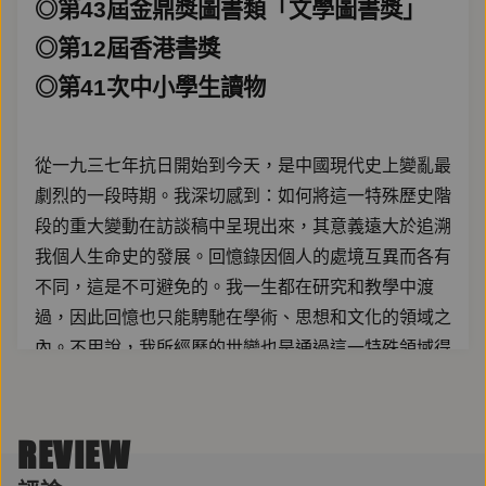
◎第43屆金鼎獎圖書類「文學圖書獎」
◎第12屆香港書獎
◎第41次中小學生讀物
從一九三七年抗日開始到今天，是中國現代史上變亂最
劇烈的一段時期。我深切感到：如何將這一特殊歷史階
段的重大變動在訪談稿中呈現出來，其意義遠大於追溯
我個人生命史的發展。回憶錄因個人的處境互異而各有
不同，這是不可避免的。我一生都在研究和教學中渡
過，因此回憶也只能騁馳在學術、思想和文化的領域之
內。不用說，我所經歷的世變也是通過這一特殊領域得
來的。我希望我的回憶對於這一段歷史流變的認識稍有
所助。同時我也相信，一定會有和我同代的其他學人，
以不同方式留下他們的回憶。這樣的回憶越多越好，可
REVIEW
以互證所同、互校所異。出版這部「回憶錄」的另一動