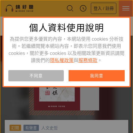
登入 / 註冊
鏡好聽全新APP上線
個人資料使用說明
下載
體驗全面升級，即刻下載
為提供您更多優質的內容，本網站使用 cookies 分析技
術。若繼續閱覽本網站內容，即表示您同意我們使用
cookies，關於更多 cookies 以及相關政策更新資訊請閱
讀我們的
隱私權政策
與
服務條款
。
不同意
我同意
人文史哲
訂閱
有聲書