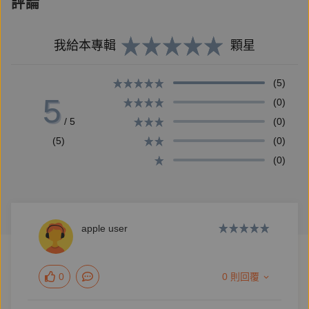
評論
機：拋磚引玉，激起更多學人追憶往事的興趣。如果允
許我再有一個奢望，我想說：我在《回憶錄》中所記述
我給本專輯
顆星
的個人學思歷程，無論得失如何，也許可以獻給新一代
求學的朋友們，作為一種參考。——余英時
(5)
5
(0)
全球華人引領翹望，期待已久的鉅作，《余英時回憶
/ 5
(0)
錄》終於問世了。余英時教授不但是中央研究院院士，
(5)
(0)
第一屆唐獎得主，更曾在2006年獲美國克魯格學術獎
(0)
肯定，可謂聲蜚國際。更重要的，他多年堅持反共、平
反六四的立場，從不受各種利誘而動搖，遙居人格者高
位。這部回憶錄具現他從成長求學迄今的心路歷程，以
apple user
及轉折，與時代變亂相綰繫，從而形塑生命中深沉與不
斷思索的肌里，是當代難得一見的，最重要的學人心
史。從訪談到成書，歷十二寒暑，成書之不易與下筆之
0
0 則回覆
慎重，可見一斑。