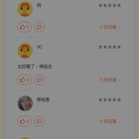
玥
在一個缺乏理想和理念的年代，《余英時回憶錄》的問
世，不啻暮鼓晨鐘，發人省思。
0
0 則回覆
SC
【作者簡介】
太好聽了，神組合
余英時（1930~2021）
0
0 則回覆
傅裕惠
祖籍安徽潛山，燕京大學肄業，香港新亞書院第一屆畢
業，美國哈佛大學歷史學博士，曾師從國學大師錢穆和
當代漢學泰斗楊聯陞。1974年當選中央研究院院士。
0
0 則回覆
歷任哈佛大學教授、香港新亞書院校長兼中文大學副校
長、耶魯大學歷史講座教授。2001年6月自普林斯頓大