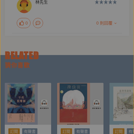
林先生
學校聘講座教授榮退。
0
0 則回覆
2006年獲得美國國會圖書館頒發有「人文諾貝爾獎」
之稱的「克魯格人文與社會科學終身成就獎」，第一屆
唐獎得主。著有《歷史與思想》（1976）、《論戴震
與章學誠》（1976）、《紅樓夢的兩個世界》
RELATED
（1978）、《中國知識階層史論：古代篇》
猜你喜歡
（1980）、《中國近代思想史上的胡適》（1984）、
《中國近世宗教倫理與商人精神》（1987）、《中國
思想傳統的現代詮釋》（1987）、《歷史人物與文化
危機》（1995）、《陳寅恪晚年詩文釋證》
（1998）、《朱熹的歷史世界》（2003）、《宋明理
學與政治文化》（2004）、《中國文化史通釋》
（2010）、《文化評論與中國情懷》（2011）、《方
以智晚節考》（2012）、《論天人之際》（2014）、
訂閱
有聲書
訂閱
有聲書
訂閱
有