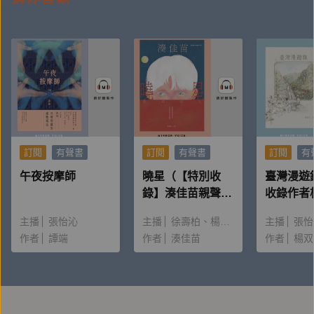
訂閱
有聲書
訂閱
有聲書
訂閱
有
午夜按摩師
曉星（【特別收
臺灣漫遊
錄】湊佳苗親聲朗
收錄作者
讀＆創作動機）
唸〈後記
主播
張怡沁
主播
徐壽柏
楊雅淳
主播
張怡
作者
譚端
作者
湊佳苗
作者
楊双