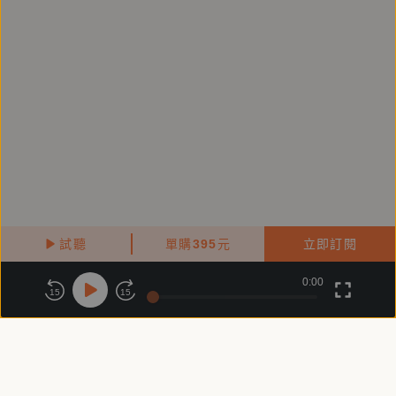
試聽
單購
395
元
立即訂閱
0:00
關於鏡好聽
版權政策
隱私政策
15
15
商務合作
付費條款
會員條款
常見問題
客服信箱