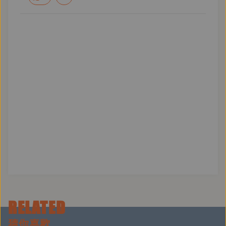
群》。
----
產品企劃：王乃柔
錄音：黃德瑋
後製：黃德瑋、簡理安
RELATED
猜你喜歡