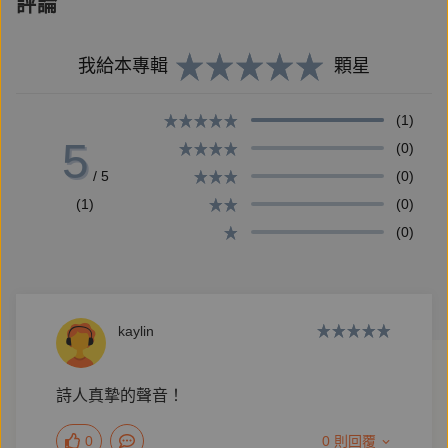
評論
說出來的都是問句
每句話都是漂浮的氣泡
我給本專輯
顆星
希望被誰接住
像你一樣，每句話都是試探
(1)
像閉眼朝前方走去
5
(0)
每一步都需要勇氣
/ 5
(0)
(1)
(0)
──〈告訴我〉
(0)
【作者簡介】
kaylin
宋尚緯
一九八九年生，東華大學華文文學所創作組碩士，創世
詩人真摯的聲音！
紀詩社同仁，著有詩集《輪迴手札》、《共生》、《鎮
0
0 則回覆
痛》、《比海還深的地方》、《好人》與《無蜜的蜂