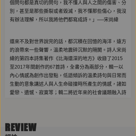
個問句都是真切的問句，我不懂人與人之間的傷害、分
別，甚至是那些撕裂或者毀滅，我不懂那些傷心，我沒
有辦法理解，所以我將他們都寫成詩。」──宋尚緯
還來不及對世界說完的話，都沉積在回憶的海洋，遠方
的浪帶來一些聲響，溫柔地震碎沉默的隔閡。詩人宋尚
緯的第四本詩集著作《比海還深的地方》收錄了2015
至2017年間創作的67首詩，全書分為兩部分，輯一以
內心情感為創作出發點，低語傾訴的溫柔詩句與日常而
生動的意象講述人與人生命碰撞時所產生的情感，諸如
愛戀、遺憾、寂寞等；輯二將近年來的社會議題融入詩
作之中，直白而口語的詩句裡蘊含濃烈的情感，如火山
噴發前的能量蓄積，飽含著詩人對世界的關心與期許。
REVIEW
我在生活中充滿疑惑