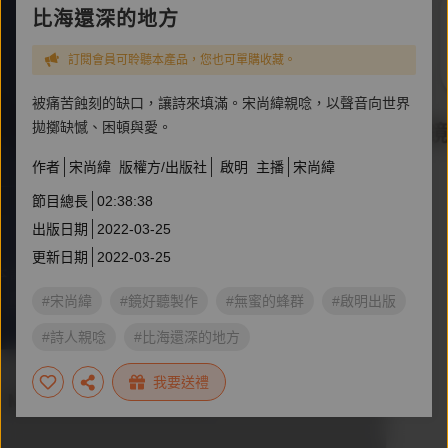
比海還深的地方
訂閱會員可聆聽本產品，您也可單購收藏。
被痛苦蝕刻的缺口，讓詩來填滿。宋尚緯親唸，以聲音向世界
拋擲缺憾、困頓與愛。
作者
宋尚緯
版權方/出版社
啟明
主播
宋尚緯
節目總長
02:38:38
出版日期
2022-03-25
更新日期
2022-03-25
#宋尚緯
#鏡好聽製作
#無蜜的蜂群
#啟明出版
#詩人親唸
#比海還深的地方
我要送禮