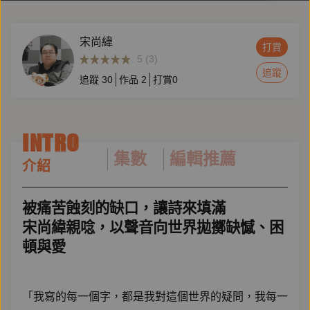
宋尚緯
打賞
5 (3)
追蹤
追蹤
30
作品
2
打賞
0
INTRO
集數
編輯推薦
介紹
被痛苦蝕刻的缺口，讓詩來填滿
宋尚緯親唸，以聲音向世界拋擲缺憾、困
頓與愛
「我寫的每一個字，都是我對這個世界的疑問，我每一