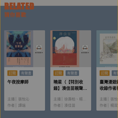
RELATED
US Taiwan Watch：美國台灣觀測站
猜你喜歡
因深感一般大眾普遍欠缺取得美國政治即時訊息的管
道，且因語言隔閡、資訊不對等問題而有諸多誤解，
2017年由一群關心台美關係的留學生及台美人
（Taiwanese Americans）提出的關注台美議題、促進
台美關係的公民外交專案發展而來，原名為「美國國會
台灣觀測站」，於g0v「公民科技獎助金」提案並獲
訂閱
有聲書
訂閱
有聲書
訂閱
有
獎，發展至今成為非營利組織。美國台灣觀測站起先專
午夜按摩師
曉星（【特別收
臺灣漫遊
門關注美國國會的台灣相關動態，後來持續擴展「守備
錄】湊佳苗親聲朗
收錄作者
範圍」，作為台美資訊的連結點、轉運站，以文字、影
讀＆創作動機）
唸〈後記
主播
音、採訪等多媒體形式，生動地從台灣觀點出發分析美
張怡沁
主播
徐壽柏
楊雅淳
主播
張怡
作者
譚端
作者
湊佳苗
作者
楊双
國政治，也從海外台美人草根觀點以及國際關係的角度
推廣、促進一般大眾了解台美關係與美、中、台關係。