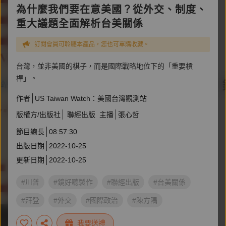
為什麼我們要在意美國？從外交、制度、
重大議題全面解析台美關係
訂閱會員可聆聽本產品，您也可單購收藏。
台灣，並非美國的棋子，而是國際戰略地位下的「重要槓
桿」。
作者
US Taiwan Watch：美國台灣觀測站
版權方/出版社
聯經出版
主播
張心哲
節目總長
08:57:30
出版日期
2022-10-25
更新日期
2022-10-25
#川普
#鏡好聽製作
#聯經出版
#台美關係
#拜登
#外交
#國際政治
#陳方隅
我要送禮