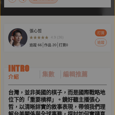
張心哲
打賞
4.9 (36)
追蹤
追蹤
66
作品
20
打賞
0
INTRO
集數
編輯推薦
介紹
台灣，並非美國的棋子，而是國際戰略地
位下的「重要槓桿」。鏡好聽主播張心
哲，以清晰詳實的敘事表現，帶領我們理
解台美關係與全球事務，探討如何實踐真