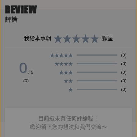
物的表態。到底我們為何要如此關注太平洋另一端的國
REVIEW
家，又該如何解讀美國，已成為台灣大眾普遍的疑惑，
評論
而相關的謠言、陰謀論更是甚囂塵上，甚至連新聞媒體
都有不少偏差誤解。
我給本專輯
顆星
‧解析真正的台美關係
(0)
0
長期關注美中台關係的「US Taiwan Watch：美國台灣
(0)
觀測站」在《為什麼我們要在意美國？》一書中，詳解
/ 5
(0)
美中台關係的演變，以及美國基於什麼樣的原因，對台
(0)
(0)
灣來說至關重要。他們指出，現今諸多對台美關係的誤
(0)
判，來自於對美國政治，甚至是國會架構的不解，而唯
有先具備對美國政府運作的基本概念，才能真正明白台
灣在美中關係、國際關係中的位置。本書分析許多永不
目前還未有任何評論喔！
退燒的熱門議題，包括討論熱烈的一中政策、戰略三
歡迎留下您的想法和我們交流～
角、《台灣關係法》、六項保證、軍購、美豬進口、科