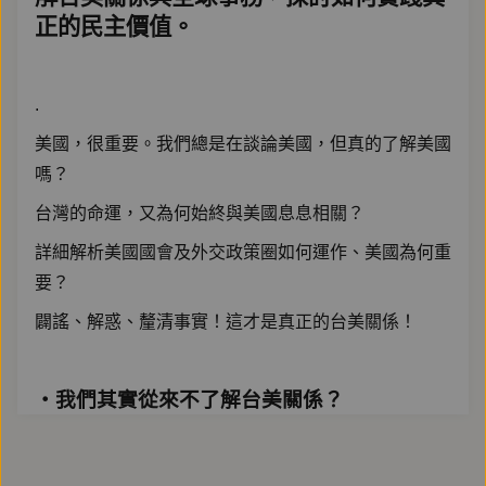
正的民主價值。
.
美國，很重要。我們總是在談論美國，但真的了解美國
嗎？
台灣的命運，又為何始終與美國息息相關？
詳細解析美國國會及外交政策圈如何運作、美國為何重
要？
闢謠、解惑、釐清事實！這才是真正的台美關係！
‧我們其實從來不了解台美關係？
台灣位於美國與中國兩股勢力推擠、碰撞的中間點，我
們始終關注中美關係，尤其是美國動向、發言與政治人