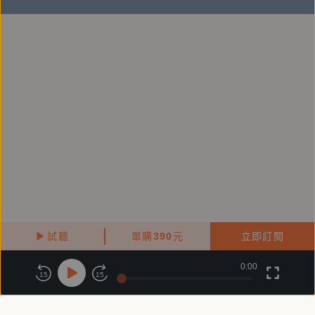
除了建立正確、快速、方便了解美國動態的管道，也希
望讓更多人理解，甚至參與美國的政策決策圈，連結台
灣人、台美人、對台灣有興趣者，提高台灣在美政策決
策圈的能見度。
［團隊成員］
‧理事：廖英博（香菇，軟體工程師）、許亞傑、李大
順（科技業）、孫英泰（律師）、陳方隅
‧編輯團隊：楊光舜、陳方隅、許亞傑、李昱孝、李可
心
‧行銷與媒體總監：Harley Pan（哈利）
試聽
單購
390
元
立即訂閱
‧社群媒體：John Avila、Daniel Cheng（鄭詠儒）、
0:00
關於鏡好聽
版權政策
隱私政策
15
15
Jenny Li（李爰錚）、Jean Lin
商務合作
付費條款
會員條款
‧行政：林佳瑩（華府醫藥政策研究顧問）、黃名瑄