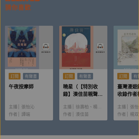
◎品格教育最佳教材：品格教育需要走進孩子的生
猜你喜歡
活，為孩子的煩惱和困境提出解答方法。這套書讓孩子
可以隨時聆聽，方便記誦，並且以孩子的生活為主題精
選，更貼近孩子的生活。
本書特色
訂閱
有聲書
訂閱
有聲書
訂閱
有
1. 三十年來上人透過「靜思語」的開釋，讓許多
午夜按摩師
曉星（【特別收
臺灣漫遊
錄】湊佳苗親聲朗
收錄作者
話語的普及和傳遞影響了許許多多人的生活。值此三十
讀＆創作動機）
唸〈後記
周年，此套書的精選集結，以及面市推廣，更顯得紀念
主播
張怡沁
主播
徐壽柏
楊雅淳
主播
張怡
意義非凡。
作者
譚端
作者
湊佳苗
作者
楊双
2. 上人曾提醒，能將好話付諸行動才是妙法。