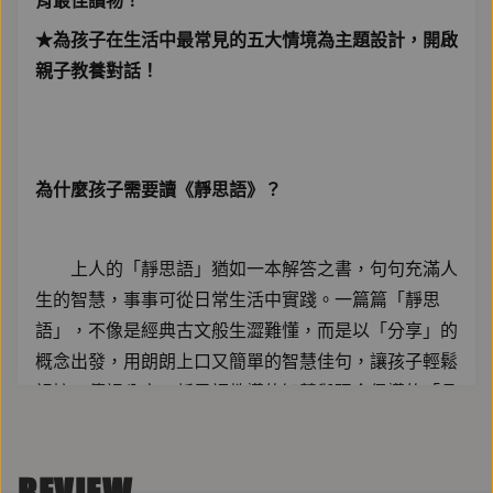
育最佳讀物！
★為孩子在生活中最常見的五大情境為主題設計，開啟
親子教養對話！
為什麼孩子需要讀《靜思語》？
上人的「靜思語」猶如一本解答之書，句句充滿人
生的智慧，事事可從日常生活中實踐。一篇篇「靜思
語」，不像是經典古文般生澀難懂，而是以「分享」的
概念出發，用朗朗上口又簡單的智慧佳句，讓孩子輕鬆
記憶、傳誦分享；靜思語教導的智慧與現今倡導的「品
格教育」息息相關，不需佛學基礎，帶孩子學習倫理，
最終學習做人。本套書可作為父母送給孩子最棒的幸福
REVIEW
讀本、傳家經典。