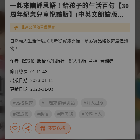
一起來讀靜思語！給孩子的生活百句【30
周年紀念兒童悅讀版】(中英文朗讀版有
聲書)
此產品僅限單獨購買
自然融入生活情境╳思考從實踐開始，是落實品格教育最佳讀
物！
作者
釋證嚴
版權方/出版社
好人出版
主播
黃湘婷
節目總長
01:11:43
出版日期
2023-01-11
更新日期
2023-01-03
#品格教育
#一起來讀靜思語
#好人出版
#釋證嚴
#慈濟
#靜思語
#證嚴上人
我要送禮