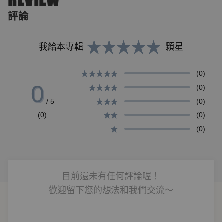
評論
我給本專輯
顆星
《一起來讀靜思語！給孩子的生活百句》套書特色
(0)
0
每個科目都有標準答案，但是，人生沒有。以解惑
(0)
為出發點，【一起來讀靜思語！給孩子的生活百句】從
/ 5
(0)
孩子生活中最常見的五大主題情境規劃，以「讀」、
(0)
(0)
「做」、「寫」三個學習步驟設計，帶孩子在生活中身
(0)
體力行。
目前還未有任何評論喔！
■「讀」─全套共有五冊：包括：「擁有好人緣
歡迎留下您的想法和我們交流～
（人際關係）」、「做個好孩子（親子關係）」、「健
康好生活（服務行善）」、「學習好心情（情緒管
理）」、「養成好品格（生活教育）」，每冊精選「靜