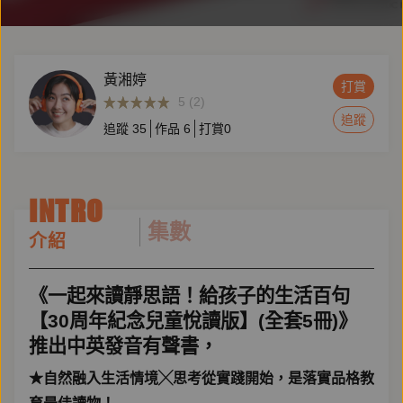
黃湘婷
打賞
5 (2)
追蹤
追蹤
35
作品
6
打賞
0
INTRO
集數
介紹
《一起來讀靜思語！給孩子的生活百句
【30周年紀念兒童悅讀版】(全套5冊)》
推出中英發音有聲書，
★自然融入生活情境╳思考從實踐開始，是落實品格教