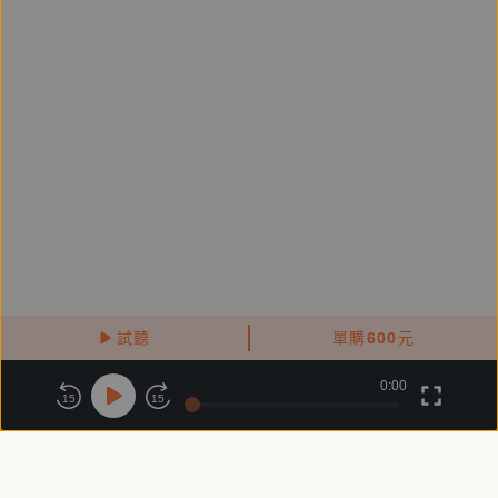
「靜思語」的要義，不僅只是閱讀和背誦，更重要的是
要時時刻刻落實在生活中。本套書環繞孩子日常生活的
五大主題，精選一百句「靜思語」，成為孩子生活中隨
時可聽、可記誦，成為生活助益的實用套書。
3. 品格教育從小扎根，在孩子幼小心靈中種下真
善美愛的種子，啟發善念。《一起來讀靜思語！給孩子
的生活百句》將會是父母、教師送給孩子一生受用，最
美好的人生禮物。
試聽
單購
600
元
0:00
關於鏡好聽
版權政策
隱私政策
｜作者簡介｜
15
15
商務合作
付費條款
會員條款
常見問題
客服信箱
釋證嚴