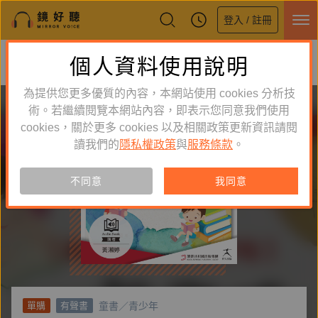
登入 / 註冊
鏡好聽全新APP上線
個人資料使用說明
下載
體驗全面升級，即刻下載
為提供您更多優質的內容，本網站使用 cookies 分析技
術。若繼續閱覽本網站內容，即表示您同意我們使用
cookies，關於更多 cookies 以及相關政策更新資訊請閱
讀我們的
隱私權政策
與
服務條款
。
不同意
我同意
童書／青少年
單購
有聲書