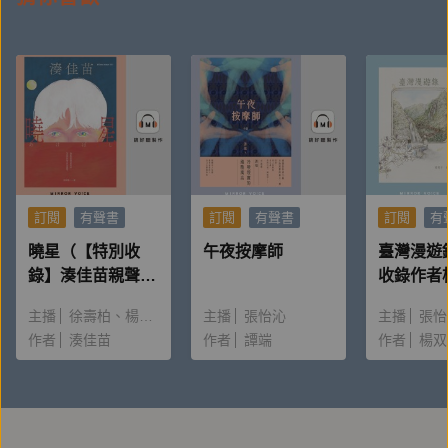
（藏書家）、陳嘉行（電視主持人）
【作者簡介】
蔡蕙頻
訂閱
有聲書
訂閱
有聲書
訂閱
有
曉星（【特別收
午夜按摩師
臺灣漫遊
是個愛台灣史愛得不得了、說到台灣史眼神就會發光的
錄】湊佳苗親聲朗
收錄作者
讀＆創作動機）
唸〈後記
台灣史說書人。國立政治大學台灣史研究所博士，國立
主播
徐壽柏
楊雅淳
主播
張怡沁
主播
張怡
台灣圖書館編審、國立台北教育大學台灣文化研究所兼
作者
湊佳苗
作者
譚端
作者
楊双
任助理教授。著有《不純情羅曼史：日治時期台灣人的
婚戀愛欲》、《好美麗株式會社：趣談日治時代粉領
族》、《働き女子@台湾：日本統治期の水脈》等書。