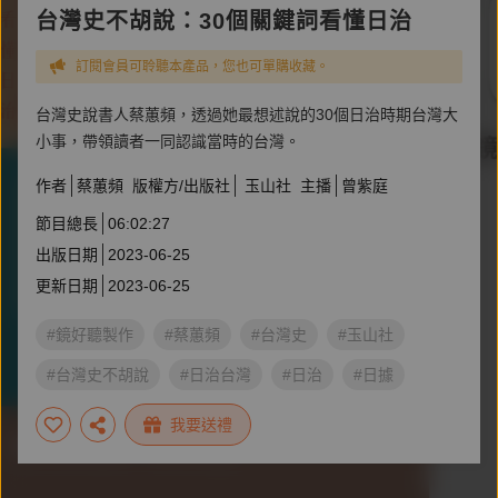
台灣史不胡說：30個關鍵詞看懂日治
訂閱會員可聆聽本產品，您也可單購收藏。
台灣史說書人蔡蕙頻，透過她最想述說的30個日治時期台灣大
小事，帶領讀者一同認識當時的台灣。
作者
蔡蕙頻
版權方/出版社
玉山社
主播
曾紫庭
節目總長
06:02:27
出版日期
2023-06-25
更新日期
2023-06-25
#鏡好聽製作
#蔡蕙頻
#台灣史
#玉山社
#台灣史不胡說
#日治台灣
#日治
#日據
我要送禮