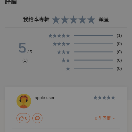
評論
有，那些發生在台灣的小小故事，都在史料邊角裡，見
證台灣人曾經的生活。
我給本專輯
顆星
‧當台灣人剪掉辮子、穿起西服、放開小腳以後，改變
(1)
5
的不只是外表，還有隨之而來的思想革命。
(0)
/ 5
(0)
(1)
(0)
‧法律、時間、家庭觀念的變化，是怎麼體現在一般台
(0)
灣人的生活中呢？
‧在台灣人的想法裡，西醫和漢醫是怎麼一起照顧自己
apple user
的身體呢？
0
0 則回覆
‧比起洗澡，以前的台灣人竟然更在意洗衣服這件事。