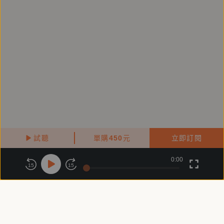
====
產品企劃：陳盈潔
錄音/後製：劉哲維
試聽
單購
450
元
立即訂閱
0:00
關於鏡好聽
版權政策
隱私政策
15
15
商務合作
付費條款
會員條款
常見問題
客服信箱