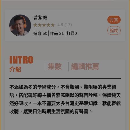
曾紫庭
打賞
4.9 (17)
追蹤
追蹤
50
作品
21
打賞
0
INTRO
集數
編輯推薦
介紹
不添加過多的學術成分，不含艱深、難咀嚼的專業術
語，搭配鏡好聽主播曾紫庭幽默的聲音詮釋，保證純天
然好吸收。一本不需要太多台灣史基礎知識，就能輕鬆
收聽，感受日治時期生活氛圍的有聲書。