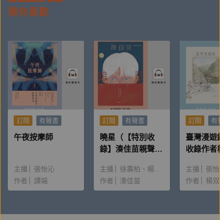
猜你喜歡
◎ 費希特幾乎一字不差地複述出牧師講道內容，讓父
親雇主驚訝於其聰穎，便送他去上學，使他得以脫離一
般農村小孩的命運。
◎ 黑格爾臨終前在病床上說：「只有一個人理解
我。」然而說完這句話後，他又惱怒地接著說：「不，
他也不理解我。」
訂閱
有聲書
訂閱
有聲書
訂閱
有
◎ 韋伯問有志於進入大學教書的年輕學者：「你真的
午夜按摩師
曉星（【特別收
臺灣漫遊
錄】湊佳苗親聲朗
收錄作者
相信，你能夠年復一年看著平庸之輩一個接一個爬到比
讀＆創作動機）
唸〈後記
你高的位置，而既不憤恨又無挫折感嗎？」
主播
張怡沁
主播
徐壽柏
楊雅淳
主播
張怡
作者
譚端
作者
湊佳苗
作者
楊双
◎ 海德格一生都迷戀著鄉間，拒絕了柏林大學的職
務，寧願選擇留在黑森林的邊境城市。可是這樣的人卻
一直有些激動的質素，擾動著別人、自己也從不安靜下