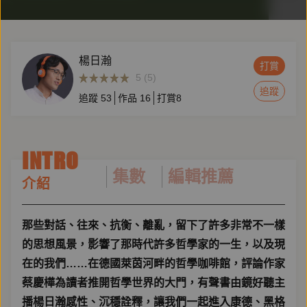
楊日瀚
打賞
5 (5)
追蹤
追蹤
53
作品
16
打賞
8
INTRO
集數
編輯推薦
介紹
那些對話、往來、抗衡、離亂，留下了許多非常不一樣
的思想風景，影響了那時代許多哲學家的一生，以及現
在的我們……在德國萊茵河畔的哲學咖啡館，評論作家
蔡慶樺為讀者推開哲學世界的大門，有聲書由鏡好聽主
播楊日瀚感性、沉穩詮釋，讓我們一起進入康德、黑格