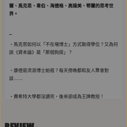
爾、馬克思、韋伯、海德格、高達美、鄂蘭的思考世
界。
--
‧馬克思如何以「不在場博士」方式取得學位？又為何
說《資本論》是「那個狗屎」？
‧康德是流浪博士始祖？每天傍晚都和友人聚會對
談……
‧費希特大學都沒讀完，後來卻成為王牌教授！
‧黑格爾、謝林、荷爾德林這三位室友，最後都拋下神
學，追求個人志趣去了……
REVIEW