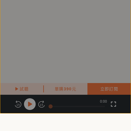
來。
◎ 人們會說，就算我插手也改變不了什麼。但是鄂蘭
認為，即使改變不了什麼，也不表示我們可以認為那與
我們無關；我們有這樣的義務──你必須走向那個施加
惡行者，問他：「我看到了這一切，請告訴我，為什麼
必須做這些事？」
【作者簡介】
試聽
單購
390
元
立即訂閱
蔡慶樺
0:00
關於鏡好聽
版權政策
隱私政策
高雄出生，苗栗、臺南長大，後移居臺東，曾在政大外
15
15
交學系、政治學系及德國魯爾波鴻大學哲學研究所求
商務合作
付費條款
會員條款
學，曾獲政大補助研究生赴國外短期研究、國科會／德
常見問題
客服信箱
國學術交流總署博士生赴德研究進修、國科會獎勵人文