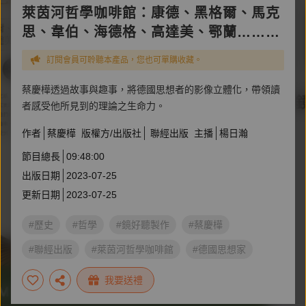
萊茵河哲學咖啡館：康德、黑格爾、馬克
思、韋伯、海德格、高達美、鄂蘭……的
心靈地圖
訂閱會員可聆聽本產品，您也可單購收藏。
蔡慶樺透過故事與趣事，將德國思想者的影像立體化，帶領讀
者感受他所見到的理論之生命力。
作者
蔡慶樺
版權方/出版社
聯經出版
主播
楊日瀚
節目總長
09:48:00
出版日期
2023-07-25
更新日期
2023-07-25
#歷史
#哲學
#鏡好聽製作
#蔡慶樺
#聯經出版
#萊茵河哲學咖啡館
#德國思想家
#好聽閱讀節
我要送禮