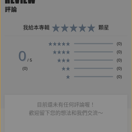
評論
‧海德格迷戀鄉村、看似沉靜，卻與學生鄂蘭有一段不
平等的感情！
我給本專輯
顆星
‧高達美晚年仍好學不倦，週週去旁聽後進教授的冷門
(0)
課……
0
(0)
/ 5
(0)
(0)
(0)
哲學時常予人高不可攀之感，尤其德國哲人們，更有玄
(0)
奧的「美名」，作者蔡慶樺專研歐陸思想（尤其當代德
國思想），在德文世界中考掘，推開了世界的界限。他
常在臉書、天下獨立評論、香港01哲學等網路發表歐
陸哲學家、文人的思想精華，以及社會觀察。《萊茵河
目前還未有任何評論喔！
哲學咖啡館》即是他閒暇時遍讀群書的創作。
歡迎留下您的想法和我們交流～
蔡慶樺對思想家、文人的生活和人際脈絡，以及其間的