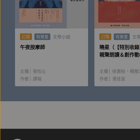
文學小說
文
訂閱
有聲書
訂閱
有聲書
午夜按摩師
曉星（【特別收錄
親聲朗讀＆創作動
主播
張怡沁
主播
徐壽柏
楊雅
作者
譚端
作者
湊佳苗