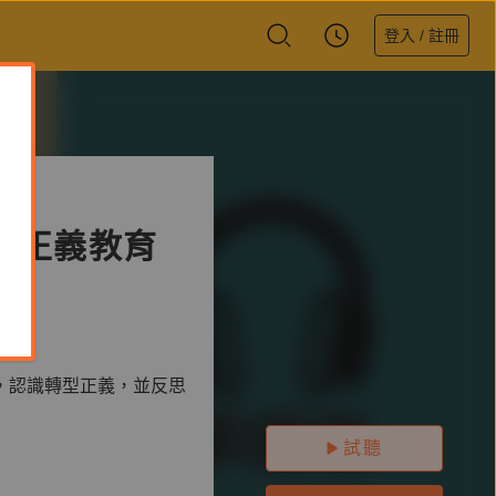
登入 / 註冊
型正義教育
，認識轉型正義，並反思
試聽