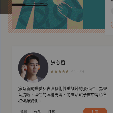
張心哲
4.9 (36)
擁有新聞媒體及表演藝術雙重訓練的張心哲，為聲
音清晰、理性的沉穩男聲，能靈活賦予書中角色各
種聲線變化。
打賞
追蹤
作品
打賞