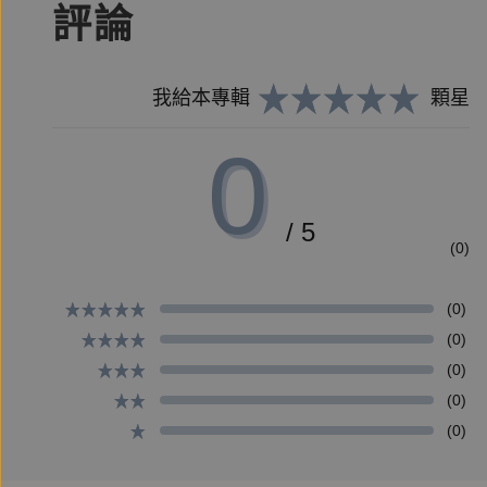
評論
■版權
書名：《給民主世代公務員的備忘錄：轉型正義教育
發行人：陳建仁
我給本專輯
顆星
編者：行政院人權及轉型正義處
0
出版機關：行政院
/ 5
(0)
(0)
(0)
(0)
(0)
(0)