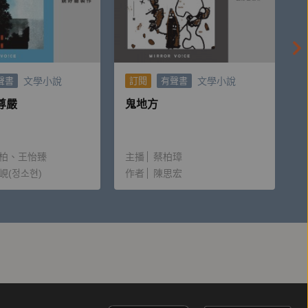
文學小說
文學小說
聲書
訂閱
有聲書
尊嚴
鬼地方
柏
王怡臻
主播
蔡柏璋
峴(정소현)
作者
陳思宏