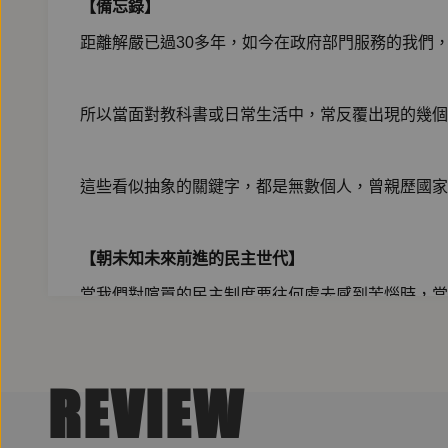
【備忘錄】
距離解嚴已過30多年，如今在政府部門服務的我們
所以當面對教科書或日常生活中，常反覆出現的幾個
這些看似抽象的關鍵字，都是無數個人，曾親歷國家
【朝未知未來前進的民主世代】
當我們對喧囂的民主制度要往何處去感到苦惱時，當
我們或許可以回頭翻看這本備忘錄，重新評估這些關
REVIEW
-----------