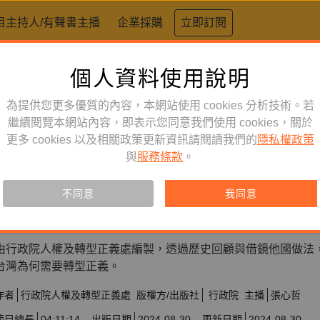
目主持人/有聲書主播
企業採購
立即訂閱
個人資料使用說明
為提供您更多優質的內容，本網站使用 cookies 分析技術。若
繼續閱覽本網站內容，即表示您同意我們使用 cookies，關於
人文史哲
訂閱
有聲書
更多 cookies 以及相關政策更新資訊請閱讀我們的
隱私權政策
給民主世代公務員的備忘錄：轉
與
服務條款
。
手冊（華語版）
不同意
我同意
訂閱會員可聆聽本產品，您也可單購收藏。
由行政院人權及轉型正義處編製，透過歷史回顧與借鏡他國做法
台灣為何需要轉型正義。
作者
行政院人權及轉型正義處
版權方/出版社
行政院
主播
張心哲
節目總長
04:11:14
出版日期
2024-08-30
更新日期
2024-08-30