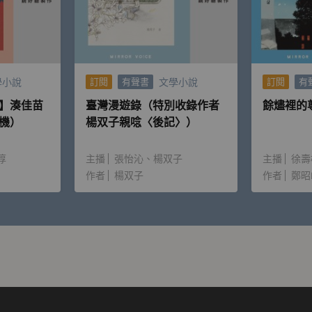
學小說
文學小說
訂閱
有聲書
訂閱
有
】湊佳苗
臺灣漫遊錄（特別收錄作者
餘燼裡的
機）
楊双子親唸〈後記〉）
淳
主播
張怡沁
楊双子
主播
徐壽
作者
楊双子
作者
鄭昭