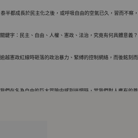
，泰半都成長於民主化之後，或呼吸自由的空氣已久，習而不察
關鍵字：民主、自由、人權、憲政、法治，究竟有何具體意義？
逾越憲政紅線時砸落的政治暴力、緊縛的控制網絡，而後銘刻而
我們在名為自由的巨大冒險中感到迷惘時，當我們對人應有的尊
鍵字的價值，作為向未知未來前進時的定位指標。