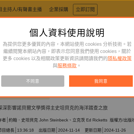
目主持人/有聲書主播
企業採購
立即訂閱
個人資料使用說明
為提供您更多優質的內容，本網站使用 cookies 分析技術。若
繼續閱覽本網站內容，即表示您同意我們使用 cookies，關於
文學小說
單購
有聲書
更多 cookies 以及相關政策更新資訊請閱讀我們的
隱私權政策
與
服務條款
。
柯提茲的海（諾貝爾文學獎得主
一自然寫作經典中譯版首度在台
不同意
我同意
此產品僅限單獨購買
深深影響諾貝爾文學獎得主史坦貝克的海洋踏查之旅
作者
約翰．史坦貝克 John Steinbeck
立克茨 Ed Ricketts
版權方/出版
節目總長
13:36:18
出版日期
2024-11-14
更新日期
2024-11-26