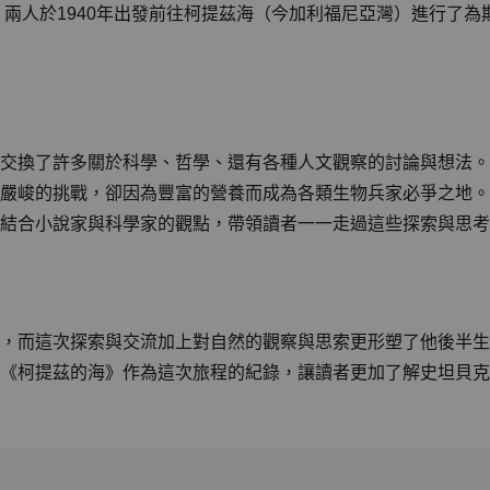
。兩人於1940年出發前往柯提茲海（今加利福尼亞灣）進行了為
交換了許多關於科學、哲學、還有各種人文觀察的討論與想法。
嚴峻的挑戰，卻因為豐富的營養而成為各類生物兵家必爭之地。
結合小說家與科學家的觀點，帶領讀者一一走過這些探索與思考
，而這次探索與交流加上對自然的觀察與思索更形塑了他後半生
《柯提茲的海》作為這次旅程的紀錄，讓讀者更加了解史坦貝克