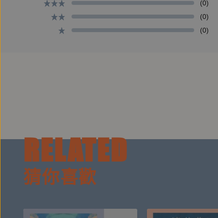
(0)
(0)
(0)
【朗讀者簡介】
程孝倫
尚儀有聲製播中心是專業的有聲出版品製作與發行單
程孝倫，台灣大學畢業。從學生時期開始，透過日語
。現為尚儀有聲製播中心特約配音員。
RELATED
猜你喜歡