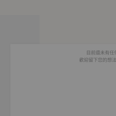
描寫大蕭條時期的平民階級及移民工人的生活，他的作品裡經常出
真正存在的歷史環境和事件。他的小說反映了他廣泛的興趣，比
的葡萄》（1939）、《罐頭廠街》（1945）以及《伊甸園東
目前還未有任
歡迎留下您的想
iological Laboratories, Inc.），經常為美國多
間與史坦貝克變成好友，他的研究與對史坦貝克的寫作與思想有著重
《完全宇宙指南》以及《如何在網路時代好好說再見》等。