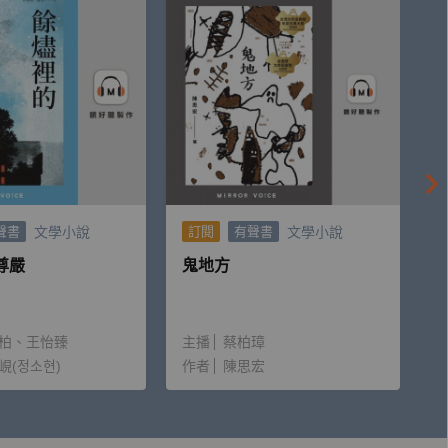
文學小說
文學小說
聲書
訂閱
有聲書
尊嚴
鬼地方
柏
王怡臻
主播
蔡柏璋
峴(정소현)
作者
陳思宏