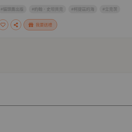
#貓頭鷹出版
#約翰．史坦貝克
#柯提茲的海
#立克茨
我要送禮