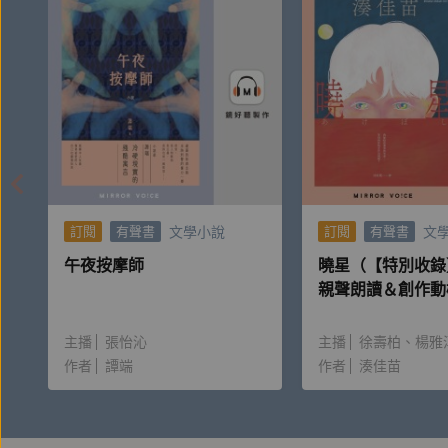
文學小說
文
訂閱
有聲書
訂閱
有聲書
午夜按摩師
曉星（【特別收錄
親聲朗讀＆創作動
主播
張怡沁
主播
徐壽柏
楊雅
作者
譚端
作者
湊佳苗