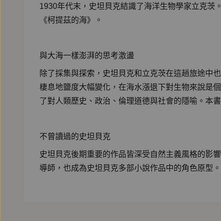
1930年代末，史坦貝克結識了海洋生物學家立克茨
《柯提茲的海》。
與大海一樣澎湃的思考激盪
除了採集與探索，史坦貝克和立克茨在這趟旅途中也
棲息地鹽度大幅變化，在海水漲退下對生物來說是個
了對人類歷史、政治、倫理道德與社會的隱喻。本書
不曾讀過的史坦貝克
史坦貝克後期重要的作品皆深受自然主義風格的影響
導師，也成為史坦貝克多部小說作品中的角色原型。
【作者簡介】