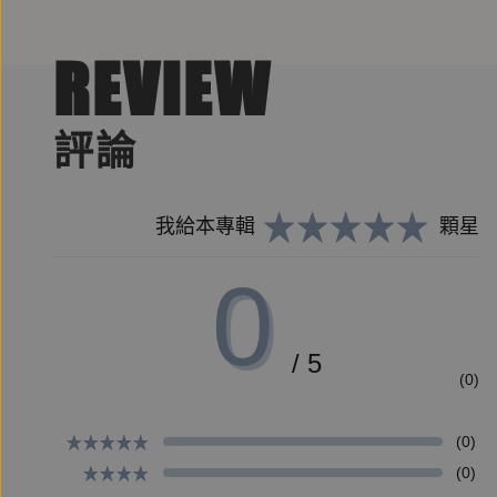
約翰‧史坦貝克John Steinbeck
美國作家，曾獲得1962年諾貝爾文學獎。作品多
REVIEW
的影響。他的故事和人物都是來自20世紀上半葉時
其主要小說代表作有《人鼠之間》（1937）、《憤怒
評論
行》（1948）、《查理與我》（1962）等。
我給本專輯
顆星
立克茨Ed Ricketts
海洋生物學家，成立「太平洋生物實驗室」（Pacific B
0
間帶生態研究有著重大貢獻。在1930到1948年
/ 5
(0)
【翻譯作者簡介】
黎湛平
(0)
動物醫學相關科系畢業。譯有《表觀遺傳大革命》、
(0)