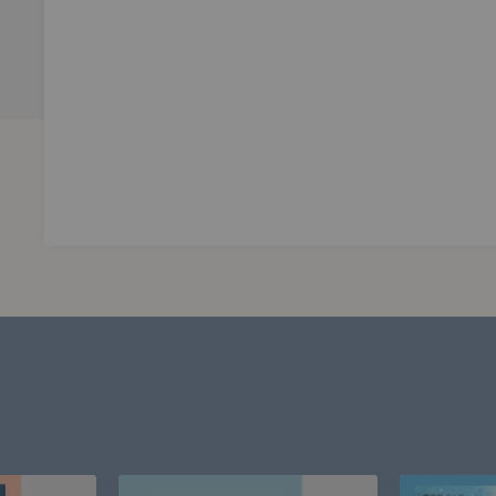
位，集結了台灣資深配音員及新銳有聲表演者共聚一堂，為台灣
多媒體持續自學日語，且通過日文檢定亦視此為契機，學習聲音