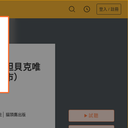
登入 / 註冊
史坦貝克唯
上市）
社
貓頭鷹出版
試聽