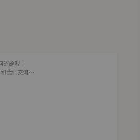
現在生活中掙扎的人物，被認為是受了自然主義文學
如海洋生物學，爵士樂，政治，哲學，歷史和神話。
》（1952）等。另著有非虛構作品《史坦貝克俄羅斯紀
何評論喔！
法和我們交流～
所大專院校及頗具規模的研究機構提供海洋動物標本，對美國西岸潮
大影響。