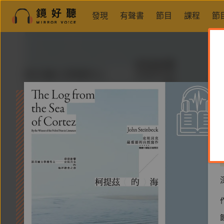
發現
有聲書
節目
課程
節