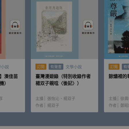
學小說
文學小說
訂閱
有聲書
訂閱
有
】湊佳苗
臺灣漫遊錄（特別收錄作者
餘燼裡的
機）
楊双子親唸〈後記〉）
淳
主播
張怡沁
楊双子
主播
徐壽
作者
楊双子
作者
鄭昭