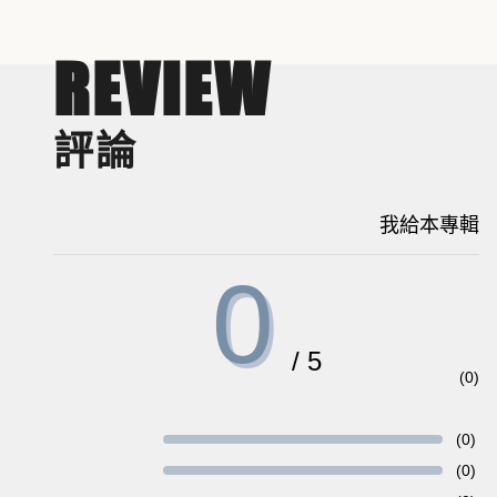
製作組
出品：寶雅優聲x 華星娛樂
REVIEW
原著：星子
監製：李涵菲
編劇：曉寶、雅言、張延康、糯米
評論
劇本監修：林明昌
統籌：李涵菲/雅言
我給本專輯
後期：悅宸錄音製作工作室 趙元蓉(Amy)
製作團隊：寶雅優聲
0
畫師：鈺昇動畫RKC
字幕：賴津悅
幕後花絮：寶雅優聲(陳彥)、迪駿錄音室(歐弟)
/ 5
(0)
視頻組：寶雅優聲、銓欣廣告事業有限公司
(0)
配音組
(0)
錄音：迪駿錄音室(歐弟)、擎天信使錄音室(小逸)