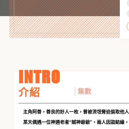
INTRO
介紹
集數
主角阿善，善良的好人一枚，曾被流氓脅迫偷取他人
某天偶遇一位神通老者“賊神爺爺”，兩人因盜結緣，