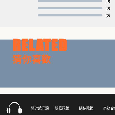
(0)
配音導演：官志宏
(0)
CV陣容
(0)
領銜主演：官志宏、吳祖忞、夏治世、杜滿生
曉寶、雅言、優夢、謙聲
特別出演：崔幗夫、馮友薇、陳幼文、何志威
RELATED
胡鎮璽、錢欣郁、李涵菲、陳貞伃
張立昂、賴緯
猜你喜歡
龍套：康德瑩(EVA)、白白、澄知、瀚寶
吳元勛、林祖鑫、鄭又新、呂竟綺
藍月娜娜、沈黛君、小愛、高郁晴
余泱辰(Nina)、陳彥、邱詒暄(薯薯)、思寶
廣播劇片頭贊助
配音：陳曉月
關於鏡好聽
版權政策
隱私政策
商務合
錄音：迪駿錄音室(歐弟)