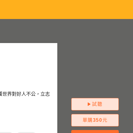
嘆世界對好人不公，立志
試聽
單購
350
元