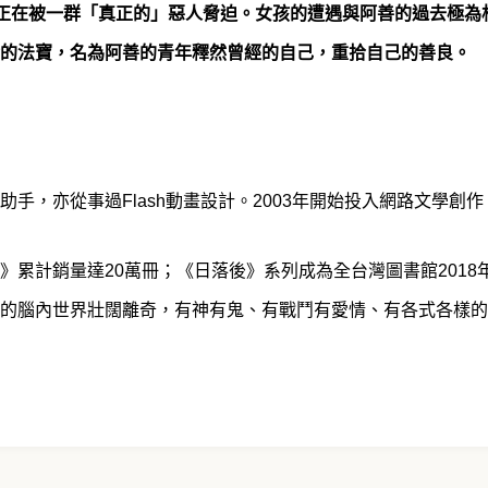
，正在被一群「真正的」惡人脅迫。女孩的遭遇與阿善的過去極為
的法寶，名為阿善的青年釋然曾經的自己，重拾自己的善良。
手，亦從事過Flash動畫設計。2003年開始投入網路文學
累計銷量達20萬冊；《日落後》系列成為全台灣圖書館2018
的腦內世界壯闊離奇，有神有鬼、有戰鬥有愛情、有各式各樣的