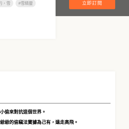
立即訂閱
的，雪
#雪精靈
小偷來對抗這個世界。
神爺爺的偷竊法寶據為己有，遠走高飛。