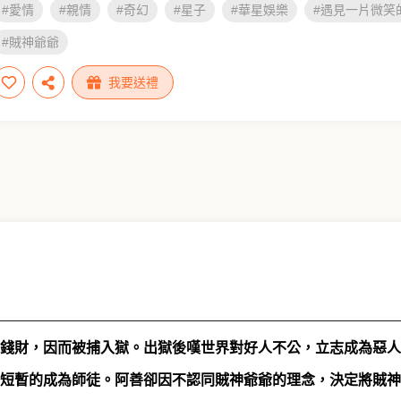
#愛情
#親情
#奇幻
#星子
#華星娛樂
#遇見一片微笑
#賊神爺爺
我要送禮
錢財，因而被捕入獄。出獄後嘆世界對好人不公，立志成為惡人
短暫的成為師徒。阿善卻因不認同賊神爺爺的理念，決定​​將賊