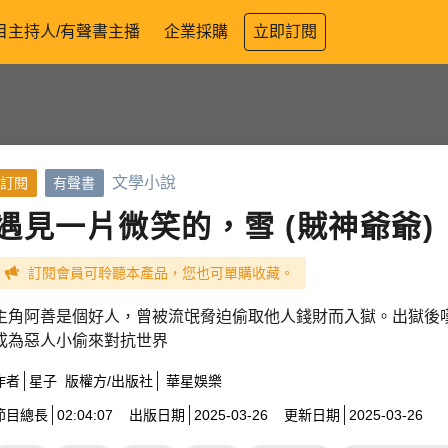
目主持人/有聲書主播
企業採購
立即訂閱
文學小說
訂閱
有聲書
遇見一片微笑的，雪 (賊神爺爺)
訂閱會員可聆聽本產品，您也可單購收藏。
主角阿善是個好人，曾被流氓脅迫偷取他人錢財而入獄。出獄後
成為惡人小偷來對抗世界
作者
星子
版權方/出版社
華星娛樂
節目總長
02:04:07
出版日期
2025-03-26
更新日期
2025-03-26