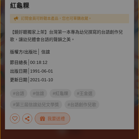
紅龜粿
訂閱會員可聆聽本產品，您也可單購收藏。
【鏡好聽獨家上架】台灣第一本專為幼兒撰寫的台語創作兒
歌，讓幼兒體會台語的聲韻之美。
版權方/出版社
信誼
節目總長
00:18:12
出版日期
1991-06-01
更新日期
2021-01-10
#台語
#信誼
#紅龜粿
#王金選
#第三屆信誼幼兒文學獎
#台語創作兒歌
#台語有聲書
我要送禮