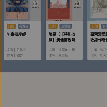
訂閱
有聲書
訂閱
有聲書
訂閱
有
午夜按摩師
曉星（【特別收
臺灣漫遊
錄】湊佳苗親聲朗
收錄作者
讀＆創作動機）
唸〈後記
主播
張怡沁
主播
徐壽柏
楊雅淳
主播
張怡
作者
譚端
作者
湊佳苗
作者
楊双