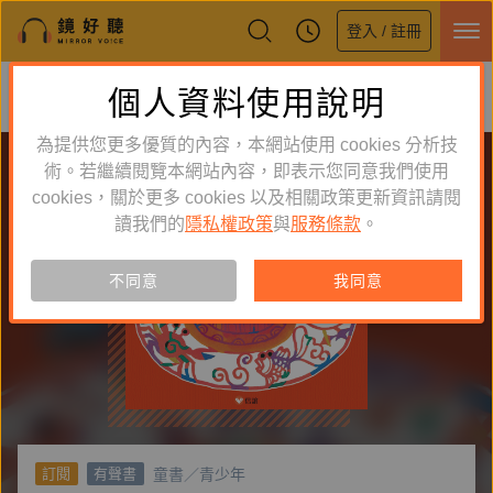
登入 / 註冊
鏡好聽全新APP上線
個人資料使用說明
下載
體驗全面升級，即刻下載
為提供您更多優質的內容，本網站使用 cookies 分析技
術。若繼續閱覽本網站內容，即表示您同意我們使用
cookies，關於更多 cookies 以及相關政策更新資訊請閱
讀我們的
隱私權政策
與
服務條款
。
不同意
我同意
童書／青少年
訂閱
有聲書