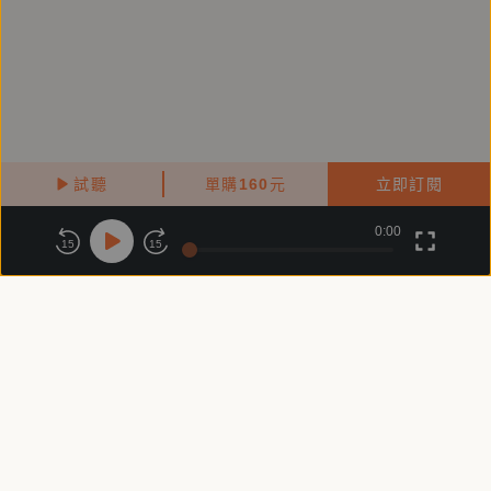
試聽
單購
160
元
立即訂閱
0:00
關於鏡好聽
版權政策
隱私政策
15
15
商務合作
付費條款
會員條款
常見問題
客服信箱
客服時間：週一 ～ 週五10:00 - 18:00（國定假日除外）