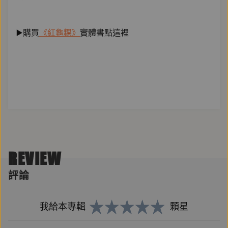
▶️購買
《紅龜粿》
實體書點這裡
REVIEW
評論
我給本專輯
顆星