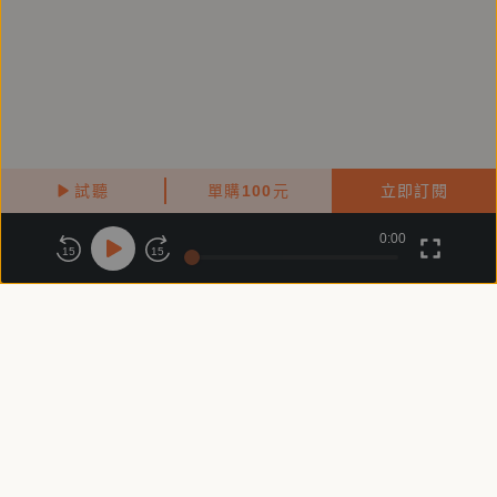
試聽
單購
100
元
立即訂閱
0:00
關於鏡好聽
版權政策
隱私政策
15
15
商務合作
付費條款
會員條款
常見問題
客服信箱