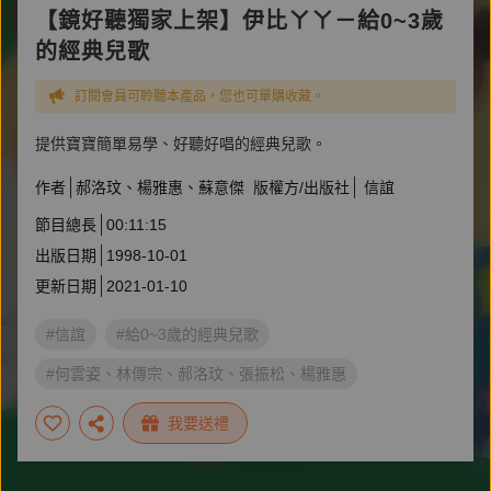
【鏡好聽獨家上架】伊比ㄚㄚ－給0~3歲
的經典兒歌
訂閱會員可聆聽本產品，您也可單購收藏。
提供寶寶簡單易學、好聽好唱的經典兒歌。
作者
郝洛玟
楊雅惠
蘇意傑
版權方/出版社
信誼
節目總長
00:11:15
出版日期
1998-10-01
更新日期
2021-01-10
#信誼
#給0~3歲的經典兒歌
#何雲姿、林傳宗、郝洛玟、張振松、楊雅惠
#伊比ㄚㄚ
我要送禮