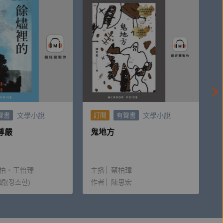
文學小說
文學小說
聲書
訂閱
有聲書
尊嚴
鬼地方
柏
王怡臻
主播
蔡柏璋
峴(정소현)
作者
陳思宏