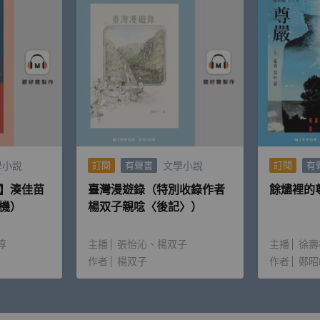
學小說
文學小說
訂閱
有聲書
訂閱
有
】湊佳苗
臺灣漫遊錄（特別收錄作者
餘燼裡的
機）
楊双子親唸〈後記〉）
淳
主播
張怡沁
楊双子
主播
徐壽
作者
楊双子
作者
鄭昭