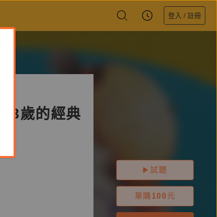
登入 / 註冊
~3歲的經典
試聽
單購
100
元