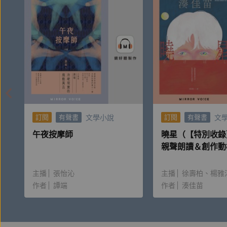
文學小說
文
訂閱
有聲書
訂閱
有聲書
午夜按摩師
曉星（【特別收錄
親聲朗讀＆創作動
主播
張怡沁
主播
徐壽柏
楊雅
作者
譚端
作者
湊佳苗