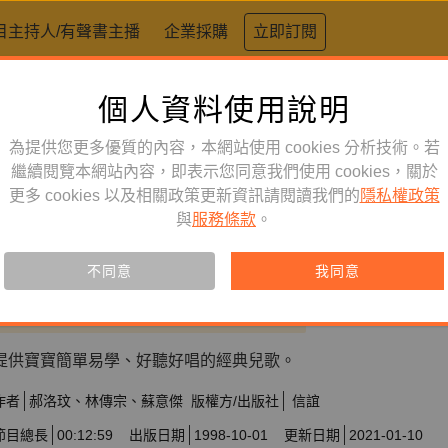
目主持人/有聲書主播
企業採購
立即訂閱
個人資料使用說明
為提供您更多優質的內容，本網站使用 cookies 分析技術。若
繼續閱覽本網站內容，即表示您同意我們使用 cookies，關於
童書／青少年
訂閱
有聲書
更多 cookies 以及相關政策更新資訊請閱讀我們的
隱私權政策
與
服務條款
。
【鏡好聽獨家上架】嚕啦啦－給0
兒歌
不同意
我同意
訂閱會員可聆聽本產品，您也可單購收藏。
提供寶寶簡單易學、好聽好唱的經典兒歌。
作者
郝洛玟
林傳宗
蘇意傑
版權方/出版社
信誼
節目總長
00:12:59
出版日期
1998-10-01
更新日期
2021-01-10