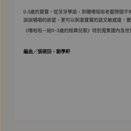
0-3歲的寶寶，從牙牙學語，到嘰哩呱啦老愛問個
說說唱唱的欲望，更可以刺激寶寶的語文敏感度，豐
《嚕啦啦－給0~3歲的經典兒歌》特別蒐集國內及
編曲／張硯田、劉學軒