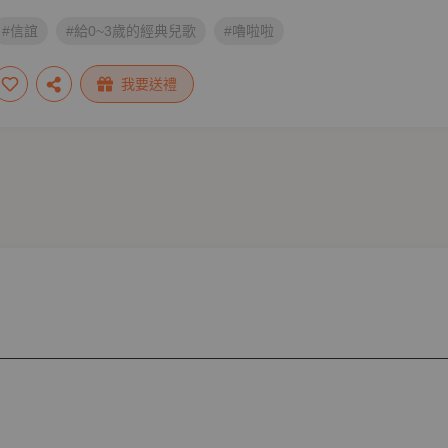
#信誼
#給0~3歲的經典兒歌
#嚕啦啦
我要送禮