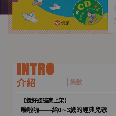
INTRO
介紹
集數
【鏡好聽獨家上架】
嚕啦啦——給0∼3歲的經典兒歌