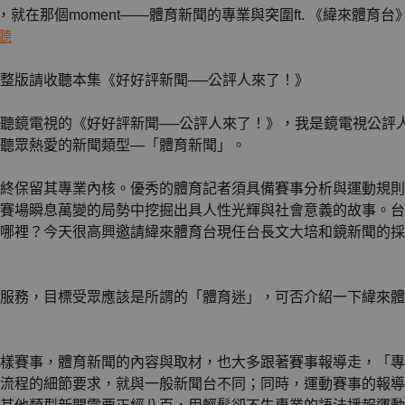
心，就在那個moment——體育新聞的專業與突圍ft. 《緯來體
聽
整版請收聽本集《好好評新聞──公評人來了！》
聽鏡電視的《好好評新聞──公評人來了！》，我是鏡電視公評
聽眾熱愛的新聞類型—「體育新聞」。
終保留其專業內核。優秀的體育記者須具備賽事分析與運動規則
賽場瞬息萬變的局勢中挖掘出具人性光輝與社會意義的故事。台
哪裡？今天很高興邀請緯來體育台現任台長文大培和鏡新聞的採
服務，目標受眾應該是所謂的「體育迷」，可否介紹一下緯來體
樣賽事，體育新聞的內容與取材，也大多跟著賽事報導走，「專
流程的細節要求，就與一般新聞台不同；同時，運動賽事的報導