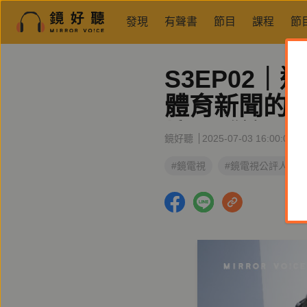
發現
有聲書
節目
課程
節
S3EP02
體育新聞的專
培、《鏡電
鏡好聽
2025-07-03 16:00:00
#鏡電視
#鏡電視公評人辦