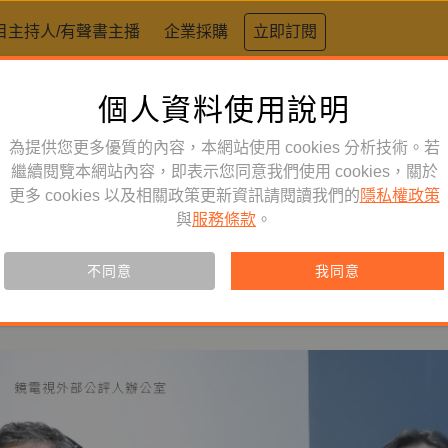
目主持人/有聲書主播
企業採購
立即訂閱
個人資料使用說明
｜運動能夠感動人心，就在那個m
業與突圍ft. 《緯來體育台
為提供您更多優質的內容，本網站使用 cookies 分析技術。若
繼續閱覽本網站內容，即表示您同意我們使用 cookies，關於
視》採訪中心副總監徐華川
更多 cookies 以及相關政策更新資訊請閱讀我們的
隱私權政策
與
服務條款
。
公室
#體育新聞
#緯來體育台
#體育記者
不同意
我同意