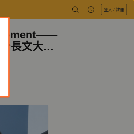
登入 / 註冊
oment——
》台長文大