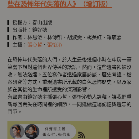
些在恐怖年代失落的人》（增訂版）
▍授權方：春山出版
▍出版社：鏡好聽
▍作者：林易澄、林傳凱、胡淑雯、楊美紅、羅毓嘉
▍主播：
張心哲
、
張怡沁
在恐怖年代失落的人們，於人生最後幾個小時在牢房一筆
筆寫下想對這個世界傳達的話語。然而，這些遺書卻被沒
收，無法送達。五位寫作者透過家屬訪談、歷史考證、檔
案研究等方式，重現遺書所承載的白色恐怖歷史，以及家
族在其後的生命裡所遭受的深刻影響。
有聲書由鏡好聽主播張心哲、張怡沁動人詮釋，讓我們重
新尋回丟失在時間裡的細節，一同延續這場記憶與遺忘的
鬥爭。