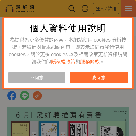
登入 / 註冊
鏡好聽全新APP上線
個人資料使用說明
下載
體驗全面升級，即刻下載
為提供您更多優質的內容，本網站使用 cookies 分析技
六月｜鏡好聽推薦有聲書
術。若繼續閱覽本網站內容，即表示您同意我們使用
cookies，關於更多 cookies 以及相關政策更新資訊請閱
鏡好聽編輯室
2026-05-25 12:00:00
讀我們的
隱私權政策
與
服務條款
。
#鏡好聽
#有聲書
#希波克拉底的誓言
不同意
我同意
#讓你咻咻咻的人生編輯術
#百六
#我們的書光巷弄
#西洋棋的故事
#無法送達的遺書
#第二堂人生國文課
#愛倫坡短篇小說選