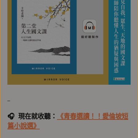
–
🎧️ 現在就收聽：
《青春選讀！！愛倫坡短
篇小說選》