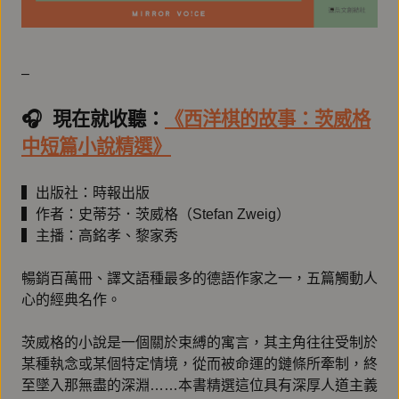
–
🎧️ 現在就收聽：
《西洋棋的故事：茨威格
中短篇小說精選》
▍出版社：時報出版
▍作者：史蒂芬．茨威格（Stefan Zweig）
▍主播：高銘孝、黎家秀
暢銷百萬冊、譯文語種最多的德語作家之一，五篇觸動人
心的經典名作。
茨威格的小說是一個關於束縛的寓言，其主角往往受制於
某種執念或某個特定情境，從而被命運的鏈條所牽制，終
至墜入那無盡的深淵……本書精選這位具有深厚人道主義