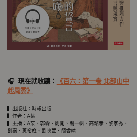
–
🎧️ 現在就收聽：
《百六：第一卷 北部山中
起風雲》
▍出版社：時報出版
▍作者：A某
▍主播：A某、郭霖、劉開、謝一帆、高銘孝、黎家秀、
劉襄、黃裕庭、劉映萱、簡睿晴