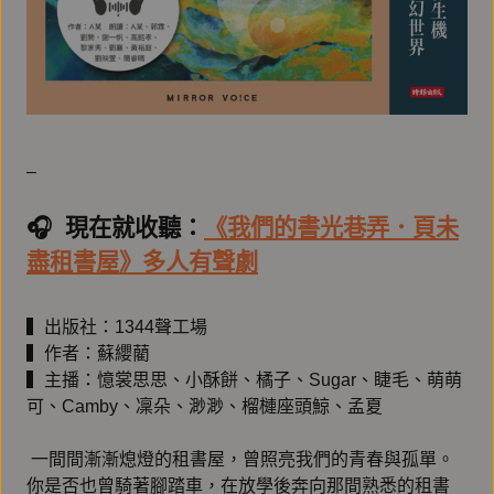
–
🎧️ 現在就收聽：
《我們的書光巷弄．頁未
盡租書屋》多人有聲劇
▍出版社：1344聲工場
▍作者：蘇纓藺
▍主播：憶裳思思、小酥餅、橘子、Sugar、睫毛、萌萌
可、Camby、凜朵、渺渺、榴槤座頭鯨、孟夏
一間間漸漸熄燈的租書屋，曾照亮我們的青春與孤單。
你是否也曾騎著腳踏車，在放學後奔向那間熟悉的租書