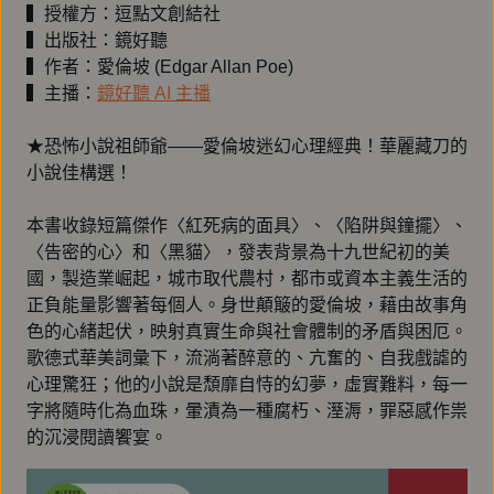
▍授權方：逗點文創結社
▍出版社：鏡好聽
▍作者：愛倫坡 (Edgar Allan Poe)
▍主播：
鏡好聽 AI 主播
★恐怖小說祖師爺——愛倫坡迷幻心理經典！華麗藏刀的
小說佳構選！
本書收錄短篇傑作〈紅死病的面具〉、〈陷阱與鐘擺〉、
〈告密的心〉和〈黑貓〉，發表背景為十九世紀初的美
國，製造業崛起，城市取代農村，都市或資本主義生活的
正負能量影響著每個人。身世顛簸的愛倫坡，藉由故事角
色的心緒起伏，映射真實生命與社會體制的矛盾與困厄。
歌德式華美詞彙下，流淌著醉意的、亢奮的、自我戲謔的
心理驚狂；他的小說是頹靡自恃的幻夢，虛實難料，每一
字將隨時化為血珠，暈漬為一種腐朽、溼溽，罪惡感作祟
的沉浸閱讀饗宴。