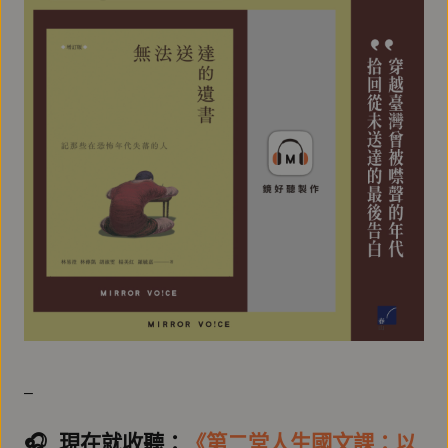
–
🎧️ 現在就收聽：
《第二堂人生國文課：以