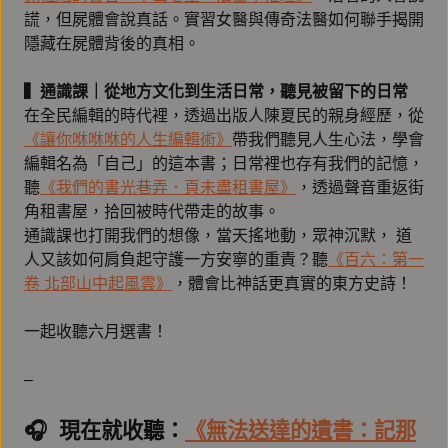
謊，但屍體會說真話。實習女醫與傳奇法醫如何聯手揭開
隱藏在屍體背後的真相。
▍通識課｜從地方文化到生活日常，聽見被留下的日常
在全民編輯的時代裡，透過出版人陳夏民的親身經歷，從
《讓你咻咻咻的人生編輯術》
帶我們聽見人生心法，學會
編輯名為「自己」的這本書；日常裡也存有我們的記憶，
聽
《我們的書光巷弄．頁未盡租書屋》
，透過聲音重返街
角租書屋，拾回被時代帶走的故事。
通識課也打開我們的想像，當天搖地動，眾神沉默， 道
人又該如何肩負起守護一方安寧的重責？聽
《百六：第一
卷 北部山中起風雲》
，體會比神話更真實的東方史詩！
一起收聽六月選書！
–
🎧️ 現在就收聽：
《無法送達的遺書：記那