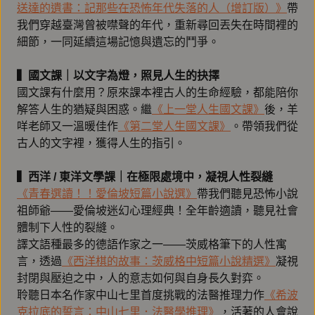
送達的遺書：記那些在恐怖年代失落的人（增訂版）》
帶
我們穿越臺灣曾被噤聲的年代，重新尋回丟失在時間裡的
細節，一同延續這場記憶與遺忘的鬥爭。
▍國文課｜以文字為燈，照見人生的抉擇
國文課有什麼用？原來課本裡古人的生命經驗，都能陪你
解答人生的猶疑與困惑。繼
《上一堂人生國文課》
後，羊
咩老師又一溫暖佳作
《第二堂人生國文課》
。帶領我們從
古人的文字裡，獲得人生的指引。
▍西洋 / 東洋文學課｜在極限處境中，凝視人性裂縫
《青春選讀！！愛倫坡短篇小說選》
帶我們聽見恐怖小說
祖師爺——愛倫坡迷幻心理經典！全年齡適讀，聽見社會
體制下人性的裂縫。
譯文語種最多的德語作家之一——茨威格筆下的人性寓
言，透過
《西洋棋的故事：茨威格中短篇小說精選》
凝視
封閉與壓迫之中，人的意志如何與自身長久對弈。
聆聽日本名作家中山七里首度挑戰的法醫推理力作
《希波
克拉底的誓言：中山七里．法醫學推理》
，活著的人會說