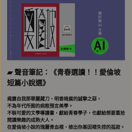
▰ 聲音筆記：《青春選讀！！愛倫坡
短篇小說選》
揭露自我那華麗藏刀、明香暗腐的誠摯之惡，
不為年代所囿的病態預言美學。
不裝可愛的文學導讀書，獻給青春學子，也獻給想要重拾
閱讀樂趣的成熟大人。
在愛倫坡小說的瑰麗骨血裡，檢出你基因裡失控的孤寂。