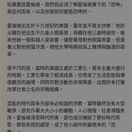
如果要談愛倫坡，我們就必須了解愛倫坡筆下的「恐怖」
是從何而來，以及他是如何營造恐怖的。
愛倫坡出生於十九世紀的美國，童年並不是太快樂：他的
父親在他出生不久後人間蒸發；母親在他三歲時過世，後
來他被一個有錢人家收養，儘管養母對他相當疼愛，但是
養父對他相當冷漠，使他大學時期就染上賭博與酗酒的惡
習。
很不巧的是，當時的美國正處於工業化，資本主義大盛行
的時期，工業化帶來了經濟成長，也帶來了生活型態與價
值觀念的崩壞，同時宗教活動也非常興盛，出現許多打著
改革社會之名的宗教組織。
混亂的時代與多元卻未必和諧的宗教，當時雖然沒有大型
戰爭，卻充斥著大大小小的暴動，人心惶惶，社會瀕臨失
序。愛倫坡深受時代所害，卻也成功捕捉了那份時代剪
影，那些失控的感受，成了他小說中的最根本的「恐
怖」。