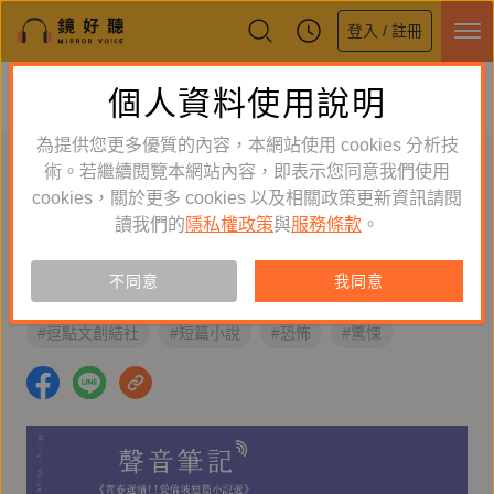
登入 / 註冊
鏡好聽全新APP上線
個人資料使用說明
下載
體驗全面升級，即刻下載
為提供您更多優質的內容，本網站使用 cookies 分析技
聲音筆記：《青春選讀！！愛倫坡短
術。若繼續閱覽本網站內容，即表示您同意我們使用
篇小說選》
cookies，關於更多 cookies 以及相關政策更新資訊請閱
讀我們的
隱私權政策
與
服務條款
。
西米先生
2026-06-15 10:00:00
不同意
我同意
#有聲書
#經典文學
#愛倫坡
#鏡好聽製作
#逗點文創結社
#短篇小說
#恐怖
#驚悚
#AI有聲書