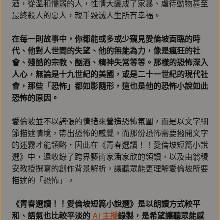
酒，從溫和懦弱的人，性情大變成了家暴、虐待動物甚至
最終殺人的惡人，親手毀滅人生所有幸福。
在每一則故事中，你都能或多或少窺見愛倫坡面臨的時
代、他對人世間的失望、他的無能為力，像是瘋狂的社
會、殘酷的宗教、酗酒、精神失常等等。那樣的恐怖深入
人心，無論是十九世紀的美國，或是二十一世紀的現代社
會，那些「恐怖」都如影隨形，這也是他的恐怖小說如此
恐怖的原因。
愛倫坡並不以誇張的情緒來營造恐怖氛圍，而是以文字細
節描述情境，帶出恐怖的感覺。而那份恐怖需要撥開文字
的迷霧才能領略，因此在《青春選讀！！愛倫坡短篇小說
選》中，還收錄了跨界藝術家潘家欣的領讀，以及由翁稷
安教授撰寫的創作背景解析，讓聽眾能更理解愛倫坡所要
描述的「恐怖」。
《青春選讀！！愛倫坡短篇小說選》是以朗讀方式較平
和、語氣也比較平淡的
AI 主播
錄製，是希望讓聽眾能感