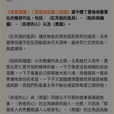
《青春選讀！！愛倫坡短篇小說選》
當中選了愛倫坡最著
名的幾部作品，包括：〈紅死病的面具〉、〈陷阱與鐘
擺〉、〈告密的心〉以及〈黑貓〉。
〈紅死病的面具〉講述無能的貴族面對致死的瘟疫，沒有
選擇保護平民反而躲起來花天酒地，最終死亡仍然到來，
無處遁逃。
〈陷阱與鐘擺〉以宗教審判為主題，主角被打入地牢，遭
受比死亡更可怕的精神折磨，一下子像是沒有綁繩的自由
落體，一下子看著自己即將被大卸八塊，旁邊還有一整排
準備啃食你的老鼠，一下子又面臨選擇要被煎熟還是被壓
成肉餅，而我們則看著主角不斷在絕望與希望之間徘徊。
〈告密的心〉與〈黑貓〉同樣以不可靠的敘事者開啟故
事，〈告密的心〉的主角縝密的殺人、分屍，只因為「那
個老人的禿鷹眼讓人心底發毛」。〈黑貓〉的主角因為酗