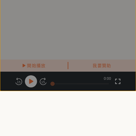
開始播放
我要贊助
0:00
關於鏡好聽
版權政策
隱私政策
15
15
商務合作
付費條款
會員條款
常見問題
客服信箱