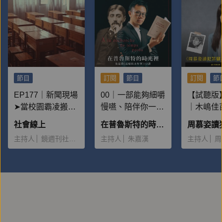
節目
訂閱
節目
訂閱
節
EP177｜新聞現場
00｜一部能夠細嚼
【試聽版】
➤當校園霸凌搬上
慢嚥、陪伴你一輩
｜木嶋佳
檯面：為何一再重
子的書
人案：為
社會線上
在普魯斯特的時光裡——朱嘉漢《追憶似水年華》12講
演？
麼多男性
主持人
鏡週刊社會組
主持人
朱嘉漢
主持人
周
她，並且
大量金錢