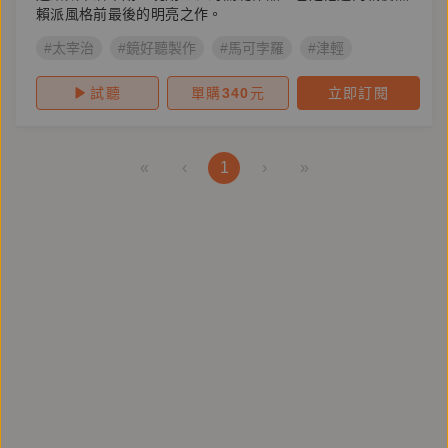
賴派風格前最後的明亮之作。
#太宰治
#鏡好聽製作
#馬可孛羅
#津輕
試聽
單購
340
元
立即訂閱
«
‹
1
›
»