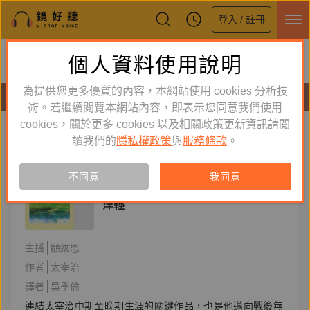
登入 / 註冊
鏡好聽全新APP上線
個人資料使用說明
下載
體驗全面升級，即刻下載
為提供您更多優質的內容，本網站使用 cookies 分析技
有聲書
術。若繼續閱覽本網站內容，即表示您同意我們使用
cookies，關於更多 cookies 以及相關政策更新資訊請閱
標籤：
津輕
新到舊
舊到新
讀我們的
隱私權政策
與
服務條款
。
訂閱
有聲書
不同意
我同意
文學小說
津輕
主播
顧紘恩
作者
太宰治
譯者
吳季倫
連結太宰治中期至晚期生涯的關鍵作品，也是他邁向戰後無