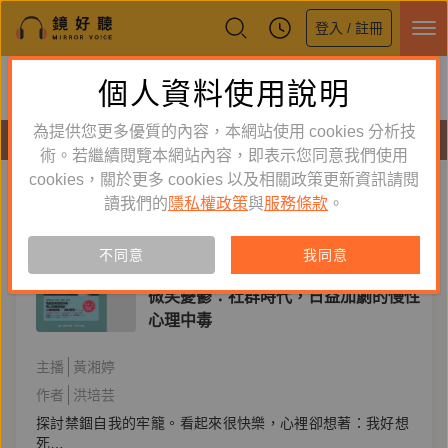
登入 / 註冊
鏡好聽全新APP上線
個人資料使用說明
下載
體驗全面升級，即刻下載
為提供您更多優質的內容，本網站使用 cookies 分析技
有聲書
術。若繼續閱覽本網站內容，即表示您同意我們使用
cookies，關於更多 cookies 以及相關政策更新資訊請閱
標籤：
微笑憂鬱
新到舊
舊到新
讀我們的
隱私權政策
與
服務條款
。
單購
有聲書
不同意
我同意
心理勵志
微笑憂鬱：社群時代，日益加劇的慢性
心理中毒
主播
黃湘婷
作者
洪培芸
探討禁錮自我的牢籠。看起來很快樂，心裡卻想著：我好想
死…