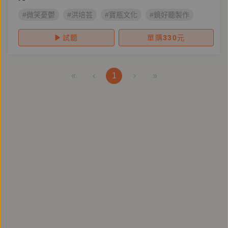
#微笑憂鬱
#洪培芸
#寶瓶文化
#鏡好聽製作
試聽
單購
330
元
«
‹
1
›
»