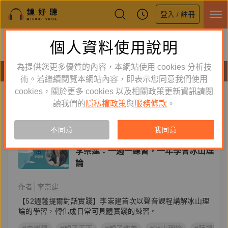
登入 / 註冊
鏡好聽全新APP上線
個人資料使用說明
下載
體驗全面升級，即刻下載
為提供您更多優質的內容，本網站使用 cookies 分析技
有聲書
術。若繼續閱覽本網站內容，即表示您同意我們使用
cookies，關於更多 cookies 以及相關政策更新資訊請閱
標籤：
李崇建
新到舊
舊到新
讀我們的
隱私權政策
與
服務條款
。
單購
有聲書
不同意
我同意
心理勵志
李崇建：一週一練習，一年學會冰山理
論
作者
李崇建
【52週薩提爾對話實踐】李崇建首次以聲音課程講解冰山理
論的學習，轉化成日常可具體實踐的練習。