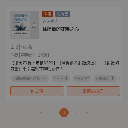
單購
有聲書
心理勵志
薩提爾的守護之心
主播
張心哲
作者
李崇建
甘耀明
【優惠79折，定價$320】《薩提爾的對話練習》、《對話的
力量》李崇建與甘耀明新作！
#薩提爾的守護之心
#李崇建
#甘耀明
#寶瓶文化
#
試聽
單購
253
元
«
‹
1
›
»