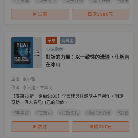
#李崇建
#親子天下
#親子教養
#冰山理論
#薩提爾
試聽
單購
3980
元
單購
有聲書
心理勵志
對話的力量：以一致性的溝通，化解內
在冰山
主播
張心哲
作者
李崇建
甘耀明
【優惠79折，定價$300】李崇建與甘耀明共同創作。對話，
幫助一個人看見自己的價值。
#李崇建
#甘耀明
#寶瓶文化
#鏡好聽製作
#對話的力
試聽
單購
237
元