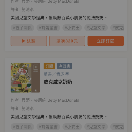
作者
貝蒂‧麥唐納 Betty MacDonald
譯者
劉清彥
美國兒童文學經典，幫助數百萬小朋友的魔法奶奶。
#親子關係
#有聲童書
#小麥田
#兒童文學
#皮克威克
試聽
單購
320
元
立即訂閱
訂閱
有聲書
童書／青少年
皮克威克奶奶
作者
貝蒂‧麥唐納 Betty MacDonald
譯者
劉清彥
美國兒童文學經典，幫助數百萬小朋友的魔法奶奶。
#親子關係
#有聲童書
#小麥田
#兒童文學
#皮克威克