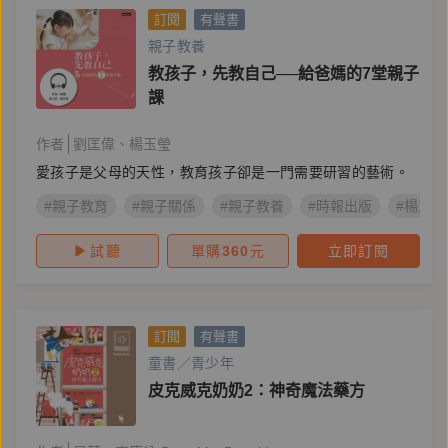
訂閱
有聲書
親子教養
教孩子，先教自己──給爸媽的7堂親子
課
作者
劉匡偉
楊玉瑩
愛孩子是父母的天性，教育孩子卻是一門需要研習的藝術。
#親子教育
#親子關係
#親子教養
#時報出版
#楊玉瑩
試聽
單購
360
元
立即訂閱
訂閱
有聲書
童書／青少年
皮克威克奶奶2：神奇魔法藥方