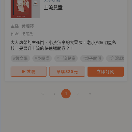
上流兒童
主播
黃湘婷
作者
吳曉樂
大人虛榮的生死鬥，小孩無辜的大冒險。送小孩讀明星私
校，是晉升上流的快速通關券？！
#鏡文學
#吳曉樂
#上流兒童
#親子關係
#台灣原創
試聽
單購
320
元
立即訂閱
«
‹
1
›
»