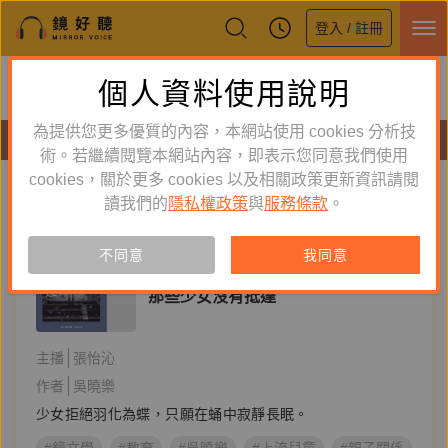
登入 / 註冊
鏡好聽全新APP上線
個人資料使用說明
下載
體驗全面升級，即刻下載
為提供您更多優質的內容，本網站使用 cookies 分析技
有聲書
術。若繼續閱覽本網站內容，即表示您同意我們使用
cookies，關於更多 cookies 以及相關政策更新資訊請閱
標籤：
親子關係
新到舊
舊到新
讀我們的
隱私權政策
與
服務條款
。
訂閱
有聲書
不同意
我同意
文學小說
那些少女沒有抵達
主播
張怡沁
作者
吳曉樂
少女拒絕羽化為蝶，只願在蛹中寂靜長眠。