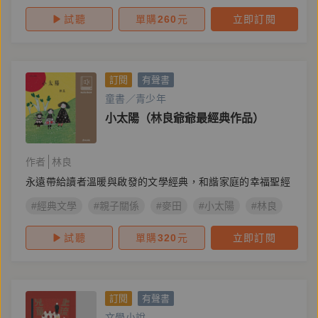
試聽
單購
260
元
立即訂閱
訂閱
有聲書
童書／青少年
小太陽（林良爺爺最經典作品）
作者
林良
永遠帶給讀者溫暖與啟發的文學經典，和諧家庭的幸福聖經
#經典文學
#親子關係
#麥田
#小太陽
#林良
試聽
單購
320
元
立即訂閱
訂閱
有聲書
文學小說