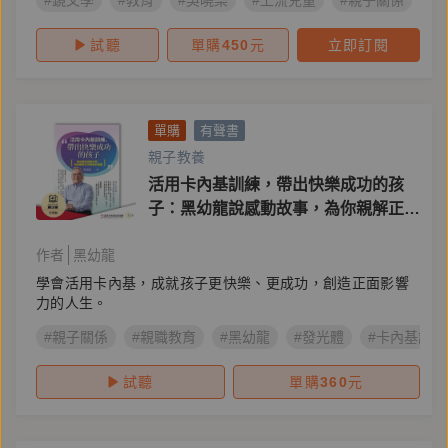
#鏡文學
#教育
#吳曉樂
#上流兒童
#親子關係
#
試聽
單購
450
元
立即訂閱
單購
有聲書
親子教養
活用卡內基訓練，帶出快樂成功的孩
子：黑幼龍說感動故事，為你親解正向
教養的關鍵
作者
黑幼龍
學會活用卡內基，成就孩子更快樂、更成功，創造正面影響
力的人生。
#親子關係
#親職教育
#黑幼龍
#發光體
#卡內基訓練
試聽
單購
360
元