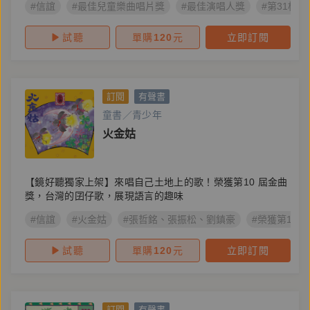
#信誼
#最佳兒童樂曲唱片獎
#最佳演唱人獎
#第31梯
試聽
單購
120
元
立即訂閱
訂閱
有聲書
童書／青少年
火金姑
【鏡好聽獨家上架】來唱自己土地上的歌！榮獲第10 屆金曲
獎，台灣的囝仔歌，展現語言的趣味
#信誼
#火金姑
#張哲銘、張振松、劉鎮豪
#榮獲第10 
試聽
單購
120
元
立即訂閱
訂閱
有聲書