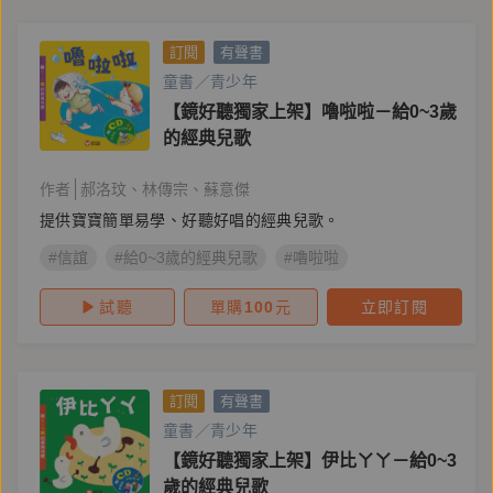
訂閱
有聲書
童書／青少年
【鏡好聽獨家上架】嚕啦啦－給0~3歲
的經典兒歌
作者
郝洛玟
林傳宗
蘇意傑
提供寶寶簡單易學、好聽好唱的經典兒歌。
#信誼
#給0~3歲的經典兒歌
#嚕啦啦
試聽
單購
100
元
立即訂閱
訂閱
有聲書
童書／青少年
【鏡好聽獨家上架】伊比ㄚㄚ－給0~3
歲的經典兒歌