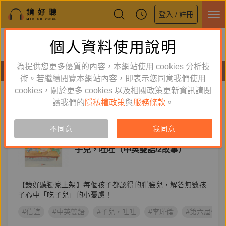
登入 / 註冊
鏡好聽全新APP上線
個人資料使用說明
下載
體驗全面升級，即刻下載
為提供您更多優質的內容，本網站使用 cookies 分析技
有聲書
術。若繼續閱覽本網站內容，即表示您同意我們使用
cookies，關於更多 cookies 以及相關政策更新資訊請閱
標籤：
信誼
新到舊
舊到新
讀我們的
隱私權政策
與
服務條款
。
訂閱
有聲書
不同意
我同意
童書／青少年
子兒，吐吐（中英雙語/2故事）
【鏡好聽獨家上架】每個孩子都認得的胖臉兒，解答無數孩
子心中「吃子兒」的小憂慮！
#信誼
#中英雙語
#子兒，吐吐
#李瑾倫
#第六屆信