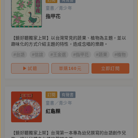
童書／青少年
指甲花
【鏡好聽獨家上架】以台灣常見的蔬果、植物為主題，並以
趣味化的方式介紹主題的特性，造成念唱的樂趣。
#台語
#信誼
#王金選
#指甲花
#蔬果
#植物
#
試聽
單購
160
元
立即訂閱
訂閱
有聲書
童書／青少年
紅龜粿
【鏡好聽獨家上架】台灣第一本專為幼兒撰寫的台語創作兒