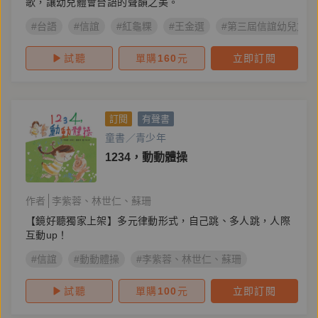
歌，讓幼兒體會台語的聲韻之美。
#台語
#信誼
#紅龜粿
#王金選
#第三屆信誼幼兒文學
試聽
單購
160
元
立即訂閱
訂閱
有聲書
童書／青少年
1234，動動體操
作者
李紫蓉
林世仁
蘇珊
【鏡好聽獨家上架】多元律動形式，自己跳、多人跳，人際
互動up！
#信誼
#動動體操
#李紫蓉、林世仁、蘇珊
試聽
單購
100
元
立即訂閱