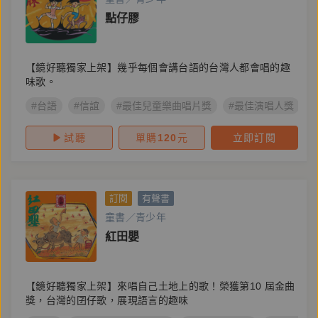
點仔膠
【鏡好聽獨家上架】幾乎每個會講台語的台灣人都會唱的趣
味歌。
#台語
#信誼
#最佳兒童樂曲唱片獎
#最佳演唱人獎
試聽
單購
120
元
立即訂閱
訂閱
有聲書
童書／青少年
紅田嬰
【鏡好聽獨家上架】來唱自己土地上的歌！榮獲第10 屆金曲
獎，台灣的囝仔歌，展現語言的趣味