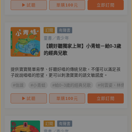
試聽
單購
100
元
立即訂閱
訂閱
有聲書
童書／青少年
【鏡好聽獨家上架】小青蛙－給0-3歲
的經典兒歌
提供寶寶簡單易學、好聽好唱的傳統兒歌，不僅可以滿足孩
子說說唱唱的慾望，更可以刺激寶寶的語文敏感度。
#信誼
#小青蛙
#給0~3歲的經典兒歌
#何雲姿、林傳宗
試聽
單購
100
元
立即訂閱
訂閱
有聲書
童書／青少年