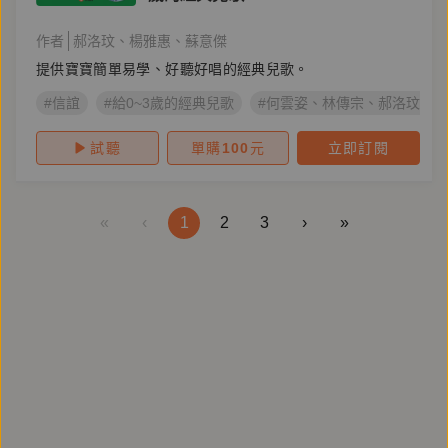
作者
郝洛玟
楊雅惠
蘇意傑
提供寶寶簡單易學、好聽好唱的經典兒歌。
#信誼
#給0~3歲的經典兒歌
#何雲姿、林傳宗、郝洛玟、
試聽
單購
100
元
立即訂閱
«
‹
1
2
3
›
»