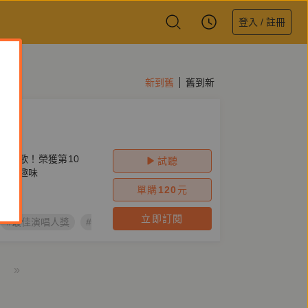
登入 / 註冊
新到舊
舊到新
上的歌！榮獲第10
試聽
言的趣味
單購
120
元
立即訂閱
#最佳演唱人獎
#第31梯次「好書大家讀」
#紅田嬰
#曹俊彥
»