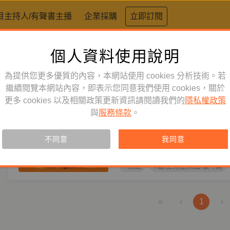
目主持人/有聲書主播
企業採購
立即訂閱
個人資料使用說明
標籤：
第十屆金曲獎唱片專輯獎
為提供您更多優質的內容，本網站使用 cookies 分析技術。若
童書／青少年
繼續閱覽本網站內容，即表示您同意我們使用 cookies，關於
訂閱
有聲書
更多 cookies 以及相關政策更新資訊請閱讀我們的
隱私權政策
紅田嬰
與
服務條款
。
【鏡好聽獨家上架】來唱自己土地
屆金曲獎，台灣的囝仔歌，展現語
不同意
我同意
#信誼
#最佳兒童樂曲唱片獎
«
‹
1
›