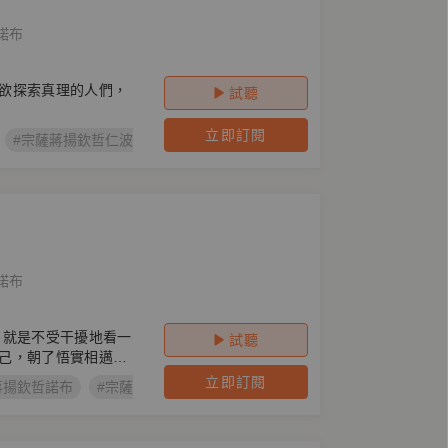
諾布
欲探索真理的人們，
試聽
立即訂閱
#宗薩蔣揚欽哲仁波切
#近乎佛教徒
#八萬四千問
#好聽閱讀
諾布
，就是不受干擾地看一
試聽
己，朝了悟實相邁
立即訂閱
蔣揚欽哲諾布
#宗薩蔣揚欽哲仁波切
#佛教的見地與修道