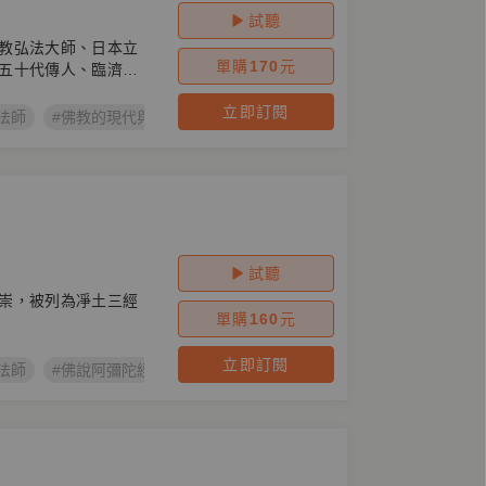
試聽
教弘法大師、日本立
單購
170
元
五十代傳人、臨濟宗
立即訂閱
法師
#佛教的現代與未來
試聽
崇，被列為凈土三經
單購
160
元
立即訂閱
法師
#佛說阿彌陀經