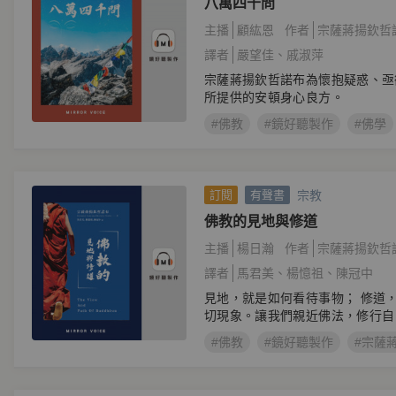
八萬四千問
主播
顧紘恩
作者
宗薩蔣揚欽哲
譯者
嚴望佳
戚淑萍
宗薩蔣揚欽哲諾布為懷抱疑惑、亟
所提供的安頓身心良方。
#佛教
#鏡好聽製作
#佛學
宗教
訂閱
有聲書
佛教的見地與修道
主播
楊日瀚
作者
宗薩蔣揚欽哲
譯者
馬君美
楊憶祖
陳冠中
見地，就是如何看待事物； 修道
切現象。讓我們親近佛法，修行自
進。
#佛教
#鏡好聽製作
#宗薩