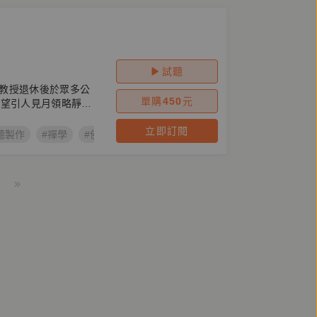
試聽
教授退休後於眾多公
單購
450
元
寄望引人見月領略靜
立即訂閱
聽製作
#禪學
#佛學
#禪修
#楊惠南
#掃葉工房
#有一
»