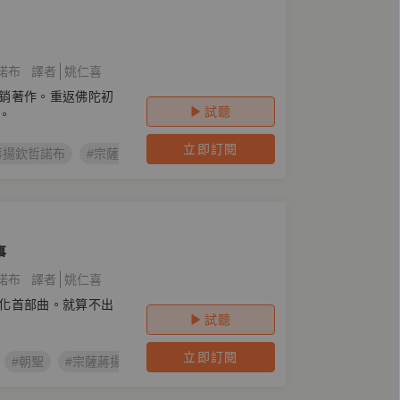
諾布
譯者
姚仁喜
銷著作。重返佛陀初
試聽
。
立即訂閱
蔣揚欽哲諾布
#宗薩蔣揚欽哲仁波切
#正見
#近乎佛教徒
#好
事
諾布
譯者
姚仁喜
化首部曲。就算不出
試聽
立即訂閱
#朝聖
#宗薩蔣揚欽哲諾布
#宗薩蔣揚欽哲仁波切