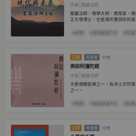
作者
聖嚴法師
聖嚴法師，佛學大師、教育家、佛
正大學博士，也是禪宗曹洞宗的第
的…
#佛教
#愛播聽書FM
#聖嚴
宗教
訂閱
有聲書
佛說阿彌陀經
作者
聖嚴法師
大乘佛教經典之一，為凈土宗所尊
之一。
#佛教
#愛播聽書FM
#聖嚴
宗教
訂閱
有聲書