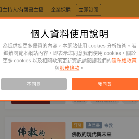
目主持人/有聲書主播
企業採購
立即訂閱
個人資料使用說明
標籤：
佛教
為提供您更多優質的內容，本網站使用 cookies 分析技術。若
宗教
繼續閱覽本網站內容，即表示您同意我們使用 cookies，關於
訂閱
有聲書
更多 cookies 以及相關政策更新資訊請閱讀我們的
隱私權政策
活著即是邁向死亡：如何為臨
與
服務條款
。
準備
主播
楊日瀚
作者
宗薩蔣揚欽哲
宗薩蔣揚欽哲諾布以淺顯易懂的文
不同意
我同意
關於臨終、死亡、中陰的教法。
#佛教
#鏡好聽製作
#生死
宗教
訂閱
有聲書
佛教的現代與未來