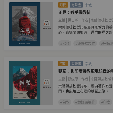
宗教
訂閱
有聲書
正見：近乎佛教徒
主播
楊日瀚
作者
宗薩蔣揚欽哲
宗薩蔣揚欽哲諾布最具影響力的暢
心，直探問題根源，邁向醒覺之路
#佛教
#鏡好聽製作
#宗薩
宗教
訂閱
有聲書
朝聖：到印度佛教聖地該做的
主播
顧紘恩
作者
宗薩蔣揚欽哲
宗薩蔣揚欽哲諾布，經典著作有聲
門，也能踏上心靈的朝聖之旅。
#佛教
#鏡好聽製作
#印度