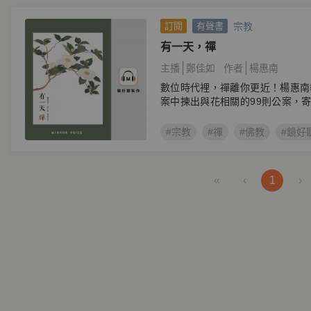
宗教
訂閱
有聲書
有一天，禪
主播
鄭佳如
作者
楊惠南
數位時代裡，禪離你更近！楊惠南
案中揀出與花相關的99則公案，
好。
#宗教
#禪
#佛教
#鏡好
«
‹
1
›