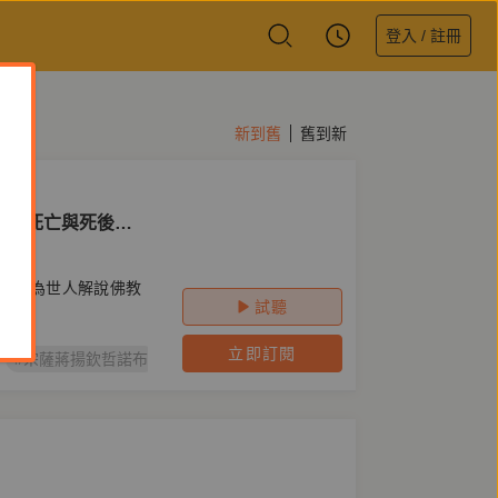
登入 / 註冊
新到舊
舊到新
終、死亡與死後做
諾布
字，為世人解說佛教
試聽
立即訂閱
#宗薩蔣揚欽哲諾布
#藏傳佛教
#宗薩蔣揚欽哲仁波切
#活著