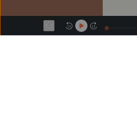
15
15
關於鏡好聽
版權政策
隱私政策
商務合
付費條款
會員條款
常見問題
客服信