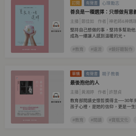
心理勵志
訂閱
有聲書
善良是一種選擇：只想做有意
人眼光中
主播
鄭佳如
作者
神老師&神媽
堅持自己想做的事，堅持多幫助他
成為一縷讓人感到溫暖的光。
#教育
#遠流
#鏡好聽製作
親子教養
單購
有聲書
最後抱他的人
主播
黃湘婷
作者
許慧貞
教育部閱讀史懷哲獎得主──30年
孩子心裡，是她的信仰，更是一生
#教育
#閱讀
#寶瓶文化