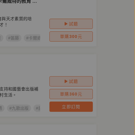
爾威特的教育 全
教育與天才素質的培
試聽
才！
單購
300
元
育
#笛藤
#卡爾威特的教育
#卡爾．威特
試聽
支持和國藝會出版補
單購
360
元
村生活。
立即訂閱
語
#九歌出版
#屁窒囡仔的謝師宴
#林連鍠
#台語有聲書