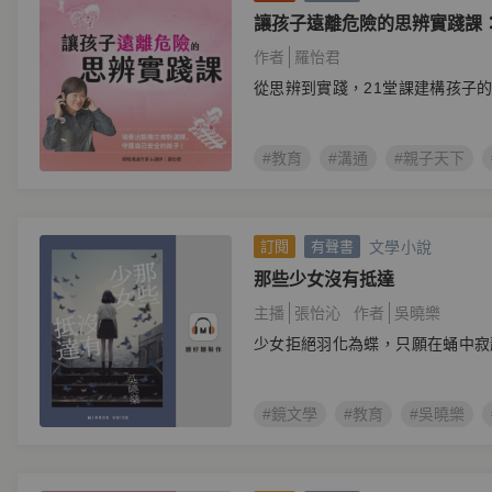
讓孩子遠離危險的思辨實踐課
對選擇，守護自己安全的孩子
作者
羅怡君
從思辨到實踐，21堂課建構孩子
#教育
#溝通
#親子天下
文學小說
訂閱
有聲書
那些少女沒有抵達
主播
張怡沁
作者
吳曉樂
少女拒絕羽化為蝶，只願在蛹中寂
#鏡文學
#教育
#吳曉樂