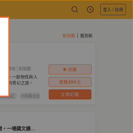
登入 / 註冊
新到舊
舊到新
i）
譯者
劉國鵬
試聽
銷經典。一部物性與人
單購
284
元
己」的奇幻之旅。
立即訂閱
偶奇遇記
#時報出版
#成長小說
#皮諾丘
#皮諾丘歷險記
#
燈，一場國文課的