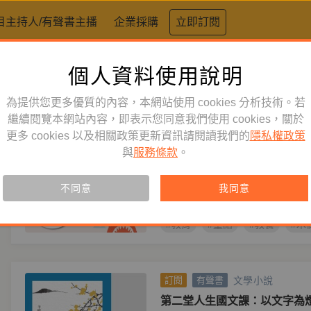
目主持人/有聲書主播
企業採購
立即訂閱
個人資料使用說明
標籤：
教育
為提供您更多優質的內容，本網站使用 cookies 分析技術。若
文學小說
繼續閱覽本網站內容，即表示您同意我們使用 cookies，關於
訂閱
有聲書
更多 cookies 以及相關政策更新資訊請閱讀我們的
隱私權政策
木偶奇遇記
與
服務條款
。
作者
卡洛．科洛迪（Carlo Collod
【新書79折，定價360】百年暢
不同意
我同意
性結合的成長小說。一段「成為自
#教育
#童話
#教養
#木
文學小說
訂閱
有聲書
第二堂人生國文課：以文字為