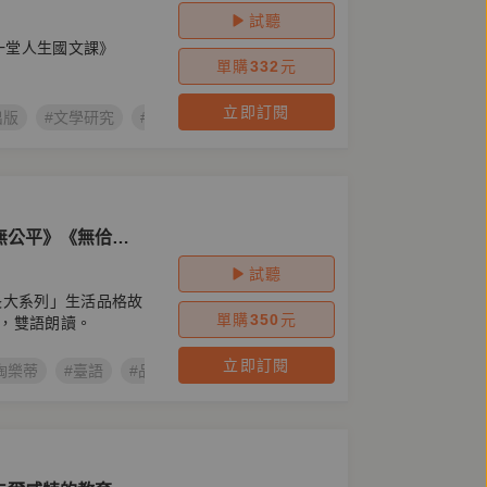
試聽
上一堂人生國文課》
單購
332
元
立即訂閱
出版
#文學研究
#羊咩老師
#國文
#羊咩老師的追劇國文課
無公平》《無佮
作家陶樂蒂親自朗
試聽
長大系列」生活品格故
單購
350
元
，雙語朗讀。
立即訂閱
陶樂蒂
#臺語
#品格教育故事有聲書
#台文
#無公平
#無