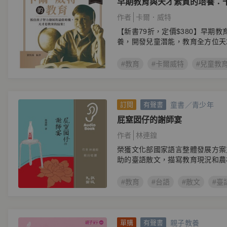
早期教育與天才素質的培養：卡
文配樂朗讀有聲書
作者
卡爾．威特
【新書79折，定價$380】早期
養，開發兒童潛能，教育全方位天
#教育
#卡爾威特
#兒童教
童書／青少年
訂閱
有聲書
屁窒囡仔的謝師宴
作者
林連鍠
榮獲文化部國家語言整體發展方案
助的臺語散文，描寫教育現況和農
#教育
#台語
#散文
#臺
親子教養
單購
有聲書