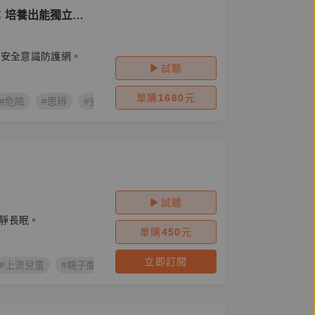
：培養出能獨立做
！
的安全意識防護網。
試聽
單購
1680
元
#危險
#思辨
#安全
#防災
#變動原則
#讓孩子遠離危險
試聽
靜長眠。
單購
450
元
立即訂閱
#上流兒童
#親子關係
#鏡好聽製作
#校園霸凌
#你的孩子不