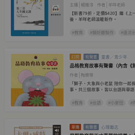
溫柔革命
主播
楊雅淳
作者
羊咩老師
【新書79折，定價$420】繼《
後，羊咩老師溫暖新作。
#教育
#鏡好聽製作
#遠流
童書／青少年
訂閱
有聲書
品格教育故事有聲書（內含《
意》《好佳哉》台文故事3集 
作者
陶樂蒂
讀）
「獅子、大象與小老鼠 陪你一起
事。共三個故事，皆以台語與華語
#教育
#台語
#小麥田
#
心理勵志
單購
有聲書