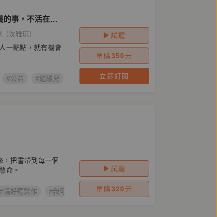
義的事，不活在別
咪（沈雅琪）
試聽
人一點點，就有機會
單購
350
元
立即訂閱
#公益
#遲緩兒
#神老師
#神媽咪
#沈雅琪
#善良是一
來，把書帶到每一個
試聽
懸命。
單購
320
元
#鏡好聽製作
#我可能是最後抱他的人
#許慧貞