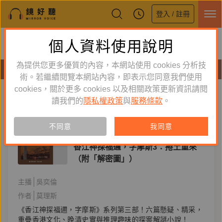
登入 / 註冊
鏡好聽全新APP上線
個人資料使用說明
下載
體驗全面升級，即刻下載
為提供您更多優質的內容，本網站使用 cookies 分析技
有聲書
術。若繼續閱覽本網站內容，即表示您同意我們使用
cookies，關於更多 cookies 以及相關政策更新資訊請閱
標籤：
偵探推理
新到舊
舊到新
讀我們的
隱私權政策
與
服務條款
。
訂閱
有聲書
不同意
我同意
文學小說
香江神探福邇，字摩斯3：捲土重來
（附「解密圖」）
主播
吳奕倫
作者
莫理斯
《香江神探福邇，字摩斯》系列第三部！六篇懸疑、精采，
重疊香港文化、晚清史實與推理趣味的探案解謎小說！