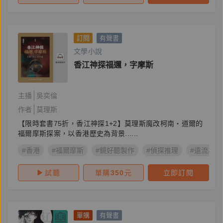
訂閱
有聲書
文學小說
香江神探福邇，字摩斯
主播
吳奕倫
作者
莫理斯
【限時套書75折，香江神探1+2】莫理斯魔改柯南‧道爾的
福爾摩斯探案，以香港歷史為背景......
#香港
#福爾摩斯
#鏡好聽製作
#偵探推理
#遠流出版
試聽
單購
350
元
立即訂閱
單購
有聲書