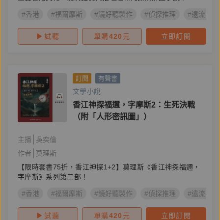
#香港
#福爾摩斯
#鏡好聽製作
#偵探推理
#遠流出版
試聽
單購
420
元
立即訂閱
訂閱
有聲書
文學小說
香江神探福邇，字摩斯2：生死決戰
（附「人形密訊圖」）
主播
吳奕倫
作者
莫理斯
【限時套書75折，香江神探1+2】莫理斯《香江神探福邇，
字摩斯》系列第二部！
#香港
#福爾摩斯
#鏡好聽製作
#偵探推理
#遠流出版
試聽
單購
420
元
立即訂閱