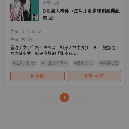
文學小說
D坂殺人事件（江戶川亂步復刻經典紀
念版）
作者
江戶川亂步
譯者
林哲逸
當耽美文字化為耳際嗓音，如身入故事癲狂世界──邀您閉上
眼盡情享受，妖異魔魅的「亂步體驗」
#江戶川亂步
#D坂殺人事件
#獨步文化
#偵探推理
試聽
單購
380
元
«
‹
1
›
»