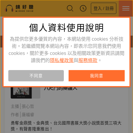
登入 / 註冊
鏡好聽全新APP上線
個人資料使用說明
下載
體驗全面升級，即刻下載
為提供您更多優質的內容，本網站使用 cookies 分析技
有聲書
術。若繼續閱覽本網站內容，即表示您同意我們使用
cookies，關於更多 cookies 以及相關政策更新資訊請閱
標籤：
影視改編
新到舊
舊到新
讀我們的
隱私權政策
與
服務條款
。
訂閱
有聲書
不同意
我同意
文學小說
八尺門的辯護人
主播
張心哲
作者
唐福睿
勇奪金鼎獎、金典獎、台北國際書展大獎小說獎首獎三項大
獎，有聲書隆重推出！