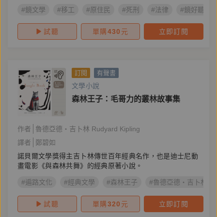
#鏡文學
#移工
#原住民
#死刑
#法律
#鏡好聽製
試聽
單購
430
元
立即訂閱
訂閱
有聲書
文學小說
森林王子：毛哥力的叢林故事集
作者
魯德亞德・吉卜林 Rudyard Kipling
譯者
鄭碧如
諾貝爾文學獎得主吉卜林傳世百年經典名作，也是迪士尼動
畫電影《與森林共舞》的經典原著小說。
#遍路文化
#經典文學
#森林王子
#魯德亞德・吉卜林（Rudy
試聽
單購
320
元
立即訂閱