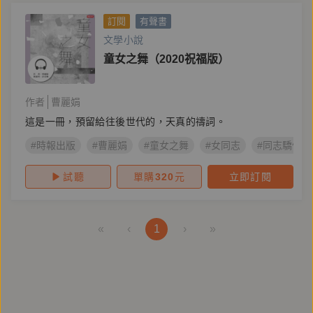
訂閱
有聲書
文學小說
童女之舞（2020祝福版）
作者
曹麗娟
這是一冊，預留給往後世代的，天真的禱詞。
#時報出版
#曹麗娟
#童女之舞
#女同志
#同志驕傲月
試聽
單購
320
元
立即訂閱
«
‹
1
›
»