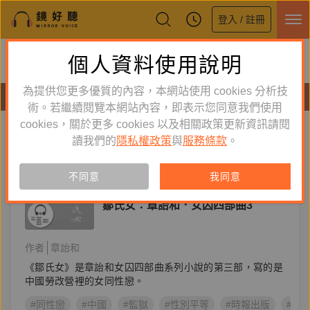
登入 / 註冊
鏡好聽全新APP上線
個人資料使用說明
下載
體驗全面升級，即刻下載
為提供您更多優質的內容，本網站使用 cookies 分析技
有聲書
術。若繼續閱覽本網站內容，即表示您同意我們使用
cookies，關於更多 cookies 以及相關政策更新資訊請閱
標籤：
女同志
新到舊
舊到新
讀我們的
隱私權政策
與
服務條款
。
訂閱
有聲書
不同意
我同意
文學小說
鄒氏女：章詒和．女囚四部曲3
作者
章詒和
《鄒氏女》是章詒和女囚四部曲系列小說的第三部，寫的是
中國勞改營裡的女同性戀。
#同性戀
#中國
#監獄
#性別平等
#時報出版
#女