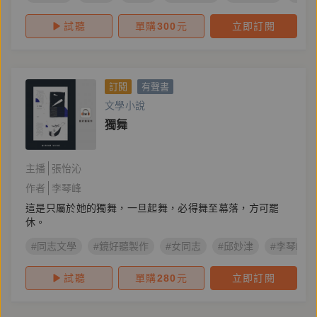
試聽
單購
300
元
立即訂閱
訂閱
有聲書
文學小說
獨舞
主播
張怡沁
作者
李琴峰
這是只屬於她的獨舞，一旦起舞，必得舞至幕落，方可罷
休。
#同志文學
#鏡好聽製作
#女同志
#邱妙津
#李琴峰
試聽
單購
280
元
立即訂閱