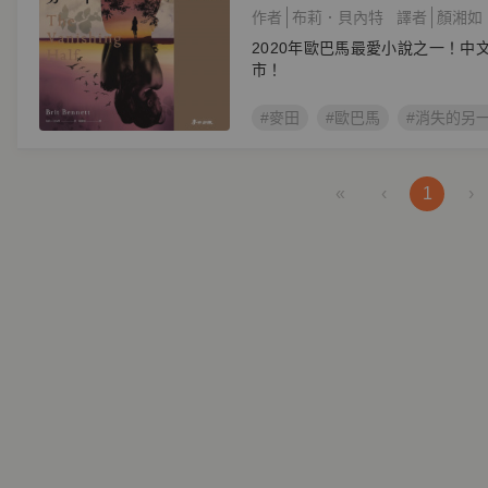
作者
布莉．貝內特
譯者
顏湘如
2020年歐巴馬最愛小說之一！中
市！
#麥田
#歐巴馬
#消失的另
«
‹
1
›