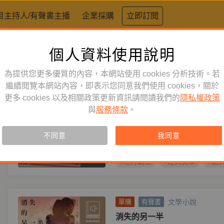
目主持人/有聲書主播
企業採購
立即訂閱
個人資料使用說明
標籤：
歐美文學
為提供您更多優質的內容，本網站使用 cookies 分析技術。若
文學小說
繼續閱覽本網站內容，即表示您同意我們使用 cookies，關於
訂閱
有聲書
更多 cookies 以及相關政策更新資訊請閱讀我們的
隱私權政策
製罐街：諾貝爾文學獎得主作
與
服務條款
。
作者
約翰．史坦貝克 John Steinb
一部讓一個城市化腐朽為神奇的經
不同意
我同意
荒謬、最揪心的社會底層剪影。
#地方創生
#經典文學
#諾
文學小說
單購
有聲書
消失的另一半