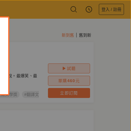
登入 / 註冊
新到舊
舊到新
品
eck
試聽
典小說。最爆笑、最
單購
460
元
立即訂閱
貝爾文學獎
#翻譯文學
#旅遊
#友誼
#觀光
#美國文學