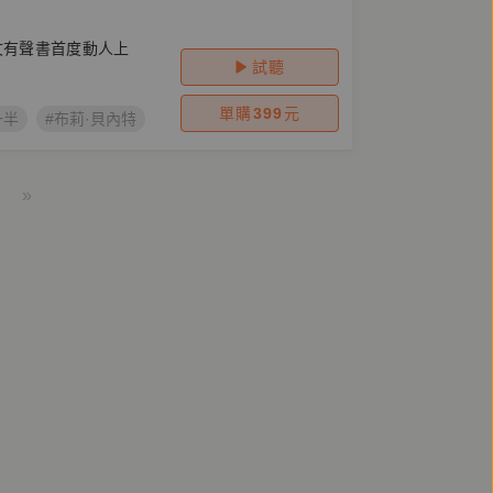
文有聲書首度動人上
試聽
單購
399
元
一半
#布莉·貝內特
#顏湘如
#歐美文學
»