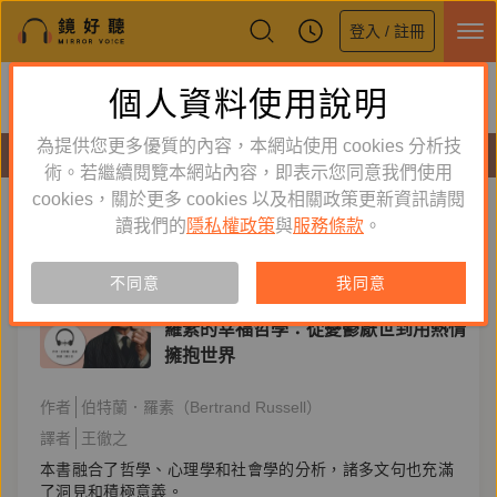
登入 / 註冊
鏡好聽全新APP上線
個人資料使用說明
下載
體驗全面升級，即刻下載
為提供您更多優質的內容，本網站使用 cookies 分析技
有聲書
術。若繼續閱覽本網站內容，即表示您同意我們使用
cookies，關於更多 cookies 以及相關政策更新資訊請閱
標籤：
人生哲學
新到舊
舊到新
讀我們的
隱私權政策
與
服務條款
。
訂閱
有聲書
不同意
我同意
心理勵志
羅素的幸福哲學：從憂鬱厭世到用熱情
擁抱世界
作者
伯特蘭．羅素（Bertrand Russell）
譯者
王徹之
本書融合了哲學、心理學和社會學的分析，諸多文句也充滿
了洞見和積極意義。