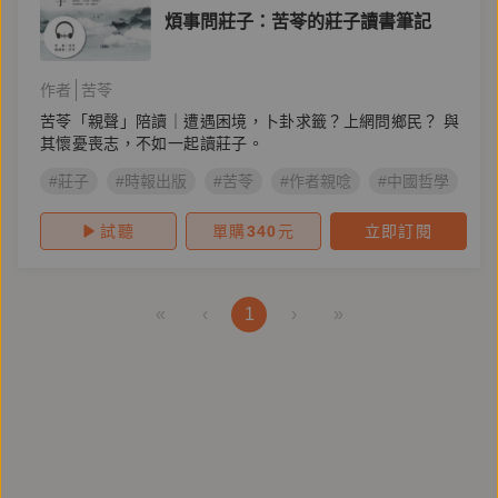
煩事問莊子：苦苓的莊子讀書筆記
作者
苦苓
苦苓「親聲」陪讀｜遭遇困境，卜卦求籤？上網問鄉民？ 與
其懷憂喪志，不如一起讀莊子。
#莊子
#時報出版
#苦苓
#作者親唸
#中國哲學
#
試聽
單購
340
元
立即訂閱
«
‹
1
›
»