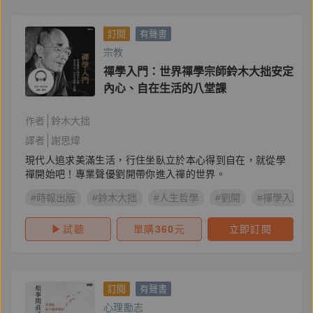
訂閱
有聲書
宗教
禪學入門：世界禪學宗師鈴木大拙安定
內心、自在生活的八堂課
作者
鈴木大拙
譯者
謝思煒
現代人追求美滿生活，行住坐臥立於本心得到自在，就從學
禪開始吧！專業聲優劉開帶你進入禪的世界。
#時報出版
#鈴木大拙
#人生哲學
#劉開
#禪學入門
試聽
單購
360
元
立即訂閱
訂閱
有聲書
心理勵志