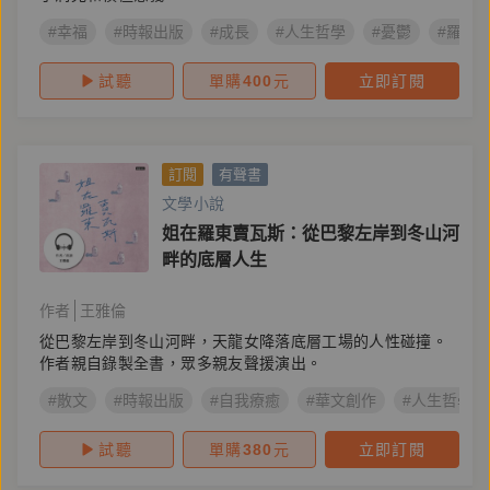
#幸福
#時報出版
#成長
#人生哲學
#憂鬱
#羅素
試聽
單購
400
元
立即訂閱
訂閱
有聲書
文學小說
姐在羅東賣瓦斯：從巴黎左岸到冬山河
畔的底層人生
作者
王雅倫
從巴黎左岸到冬山河畔，天龍女降落底層工場的人性碰撞。
作者親自錄製全書，眾多親友聲援演出。
#散文
#時報出版
#自我療癒
#華文創作
#人生哲學
試聽
單購
380
元
立即訂閱