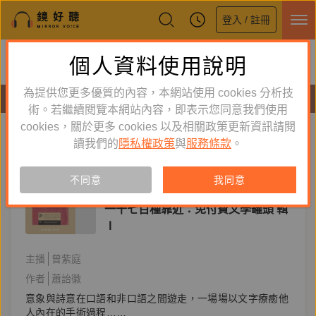
登入 / 註冊
鏡好聽全新APP上線
個人資料使用說明
下載
體驗全面升級，即刻下載
為提供您更多優質的內容，本網站使用 cookies 分析技
有聲書
術。若繼續閱覽本網站內容，即表示您同意我們使用
cookies，關於更多 cookies 以及相關政策更新資訊請閱
標籤：
蕭詒徽
新到舊
舊到新
讀我們的
隱私權政策
與
服務條款
。
訂閱
有聲書
不同意
我同意
文學小說
一千七百種靠近：免付費文學罐頭 輯
Ⅰ
主播
曾紫庭
作者
蕭詒徽
意象與詩意在口語和非口語之間遊走，一場場以文字療癒他
人內在的手術過程……