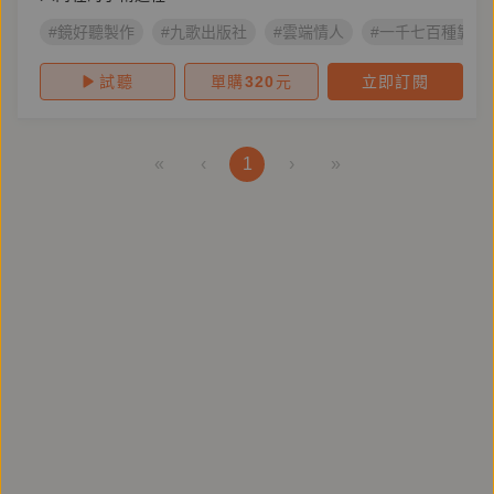
#鏡好聽製作
#九歌出版社
#雲端情人
#一千七百種靠近
試聽
單購
320
元
立即訂閱
«
‹
1
›
»