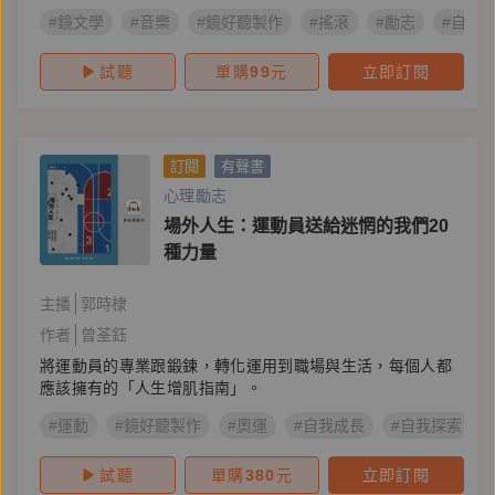
#鏡文學
#音樂
#鏡好聽製作
#搖滾
#勵志
#自我
試聽
單購
99
元
立即訂閱
訂閱
有聲書
心理勵志
場外人生：運動員送給迷惘的我們20
種力量
主播
郭時棣
作者
曾荃鈺
將運動員的專業跟鍛鍊，轉化運用到職場與生活，每個人都
應該擁有的「人生增肌指南」。
#運動
#鏡好聽製作
#奧運
#自我成長
#自我探索
試聽
單購
380
元
立即訂閱