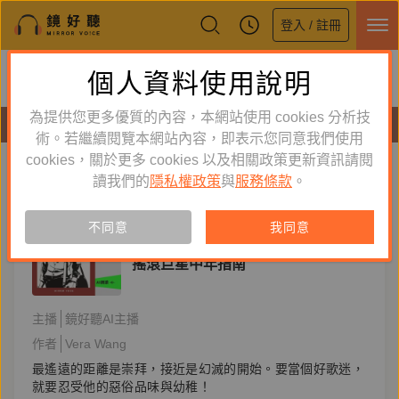
登入 / 註冊
鏡好聽全新APP上線
個人資料使用說明
下載
體驗全面升級，即刻下載
為提供您更多優質的內容，本網站使用 cookies 分析技
有聲書
術。若繼續閱覽本網站內容，即表示您同意我們使用
cookies，關於更多 cookies 以及相關政策更新資訊請閱
標籤：
自我探索
新到舊
舊到新
讀我們的
隱私權政策
與
服務條款
。
訂閱
有聲書
AI
不同意
我同意
文學小說
搖滾巨星中年指南
主播
鏡好聽AI主播
作者
Vera Wang
最遙遠的距離是崇拜，接近是幻滅的開始。要當個好歌迷，
就要忍受他的惡俗品味與幼稚！