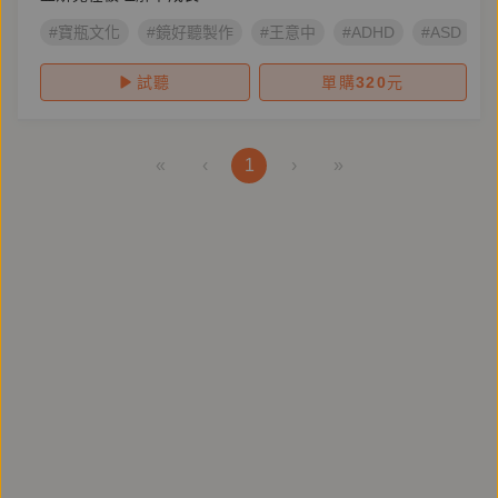
#寶瓶文化
#鏡好聽製作
#王意中
#ADHD
#ASD
試聽
單購
320
元
«
‹
1
›
»