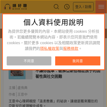
登入 / 註冊
鏡好聽全新APP上線
個人資料使用說明
下載
體驗全面升級，即刻下載
為提供您更多優質的內容，本網站使用 cookies 分析技
有聲書
術。若繼續閱覽本網站內容，即表示您同意我們使用
cookies，關於更多 cookies 以及相關政策更新資訊請閱
標籤：
亞斯兒
新到舊
舊到新
讀我們的
隱私權政策
與
服務條款
。
單購
有聲書
不同意
我同意
親子教養
不讓你孤單：破解亞斯伯格症孩子的固
著性與社交困難
主播
盧侑典
作者
王意中
王意中心理師親授「溫柔教養」的祕訣，讓總是獨來獨往的
亞斯兒在被理解中成長。