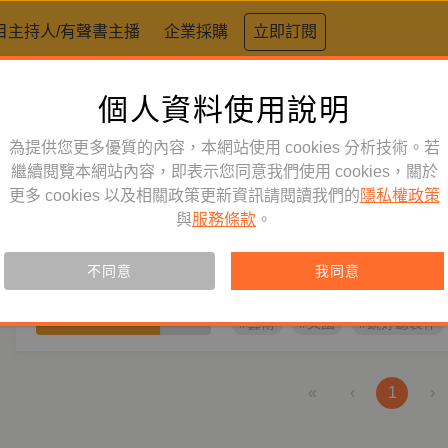
目主持人/有聲書主播
企業採購
立即訂閱
個人資料使用說明
標籤：
郭婷
為提供您更多優質的內容，本網站使用 cookies 分析技術。若
人文史哲
繼續閱覽本網站內容，即表示您同意我們使用 cookies，關於
訂閱
有聲書
更多 cookies 以及相關政策更新資訊請閱讀我們的
隱私權政策
審美的政治：英國藝術運動的
與
服務條款
。
主播
張怡沁
作者
郭婷
鏡好聽主播張怡沁，以具知性及優
不同意
我同意
進入英國藝術運動的十個瞬間。
#藝術
#英國
#鏡好聽製作
«
‹
1
›