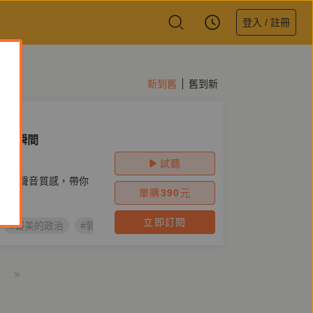
登入 / 註冊
新到舊
舊到新
十個瞬間
試聽
雅的聲音質感，帶你
單購
390
元
立即訂閱
#審美的政治
#郭婷
#威廉‧布雷克
#約翰‧羅斯金
#麥金
»