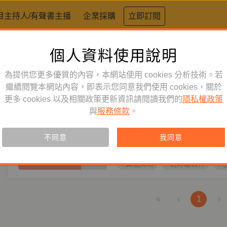
目主持人/有聲書主播
企業採購
立即訂閱
個人資料使用說明
標籤：
劉秀枝
為提供您更多優質的內容，本網站使用 cookies 分析技術。若
心理勵志
繼續閱覽本網站內容，即表示您同意我們使用 cookies，關於
單購
有聲書
更多 cookies 以及相關政策更新資訊請閱讀我們的
隱私權政策
你怎麼看待老年，它就怎麼回
與
服務條款
。
快樂的老後實踐
主播
楊雅淳
作者
劉秀枝
變老，並不一定是負面詞彙，重要
不同意
我同意
對老後，消極或樂觀，年老卻不衰
間。
#寶瓶文化
#鏡好聽製作
#
«
‹
1
›