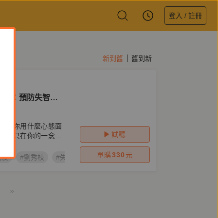
登入 / 註冊
新到舊
舊到新
應你：預防失智，
的是你用什麼心態面
試聽
老，只在你的一念之
單購
330
元
老後
#劉秀枝
#失智症
#獨居
»