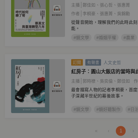
主播
鄭佳如
張心哲
張惠菁
作者
李桐豪
張惠菁
吳錦勳
從聲音開始，理解我們的此時此刻
能。
#鏡文學
#婚姻平權
#農業
人文史哲
訂閱
有聲書
紅房子：圓山大飯店的當時與
主播
郭時棣
吳奕倫
鄭佳如
作
最會描寫人物的記者李桐豪，首度
子深藏半世紀的幕後故事。
#鏡文學
#鏡好聽製作
#日
«
‹
1
›