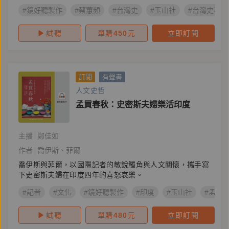
#鏡好聽製作
#蔡蕙頻
#台灣史
#玉山社
#台灣史不胡
試聽
單購
450
元
立即訂閱
訂閱
有聲書
人文史哲
孟買春秋：史密斯夫婦樂活印度
主播
鄭佳如
作者
喬伊斯
菲爾
喬伊斯與菲爾，以國際記者的敏銳觸角與人文關懷，攜手寫
下史密斯夫婦在印度四年的喜怒哀樂。
#記者
#文化
#鏡好聽製作
#印度
#玉山社
#孟買
試聽
單購
480
元
立即訂閱