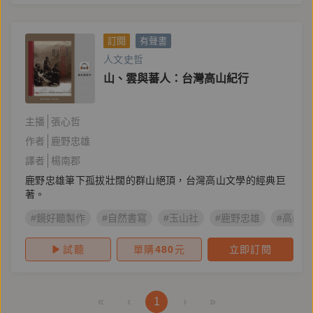
訂閱
有聲書
人文史哲
山、雲與蕃人：台灣高山紀行
主播
張心哲
作者
鹿野忠雄
譯者
楊南郡
鹿野忠雄筆下孤拔壯闊的群山絕頂，台灣高山文學的經典巨
著。
#鏡好聽製作
#自然書寫
#玉山社
#鹿野忠雄
#高山文
試聽
單購
480
元
立即訂閱
«
‹
1
›
»