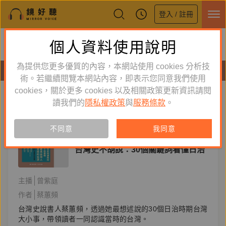
登入 / 註冊
鏡好聽全新APP上線
個人資料使用說明
下載
體驗全面升級，即刻下載
為提供您更多優質的內容，本網站使用 cookies 分析技
有聲書
術。若繼續閱覽本網站內容，即表示您同意我們使用
cookies，關於更多 cookies 以及相關政策更新資訊請閱
標籤：
玉山社
新到舊
舊到新
讀我們的
隱私權政策
與
服務條款
。
訂閱
有聲書
不同意
我同意
人文史哲
台灣史不胡說：30個關鍵詞看懂日治
主播
曾紫庭
作者
蔡蕙頻
台灣史說書人蔡蕙頻，透過她最想述說的30個日治時期台灣
大小事，帶領讀者一同認識當時的台灣。