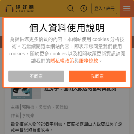
登入 / 註冊
鏡好聽全新APP上線
個人資料使用說明
下載
體驗全面升級，即刻下載
為提供您更多優質的內容，本網站使用 cookies 分析技
有聲書
術。若繼續閱覽本網站內容，即表示您同意我們使用
cookies，關於更多 cookies 以及相關政策更新資訊請閱
標籤：
2023台北國際書展大獎
新到舊
舊到新
讀我們的
隱私權政策
與
服務條款
。
訂閱
有聲書
不同意
我同意
人文史哲
紅房子：圓山大飯店的當時與此刻
主播
郭時棣
吳奕倫
鄭佳如
作者
李桐豪
最會描寫人物的記者李桐豪，首度揭露圓山大飯店紅房子深
藏半世紀的幕後故事。