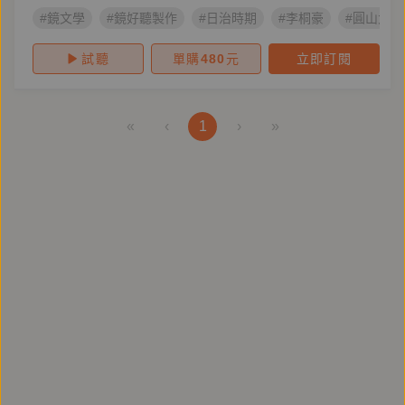
#鏡文學
#鏡好聽製作
#日治時期
#李桐豪
#圓山大飯
試聽
單購
480
元
立即訂閱
«
‹
1
›
»