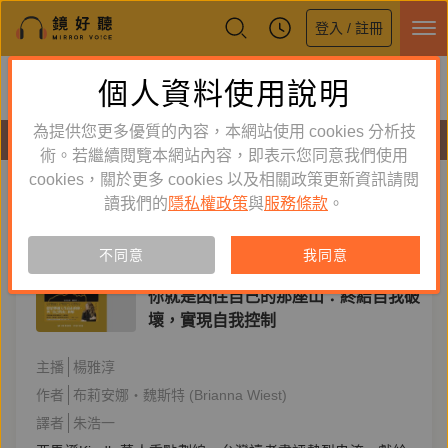
登入 / 註冊
鏡好聽全新APP上線
個人資料使用說明
下載
體驗全面升級，即刻下載
為提供您更多優質的內容，本網站使用 cookies 分析技
有聲書
術。若繼續閱覽本網站內容，即表示您同意我們使用
cookies，關於更多 cookies 以及相關政策更新資訊請閱
標籤：
大田出版
新到舊
舊到新
讀我們的
隱私權政策
與
服務條款
。
單購
有聲書
不同意
我同意
心理勵志
你就是困住自己的那座山：終結自我破
壞，實現自我控制
主播
楊雅淳
作者
布莉安娜‧魏斯特 (Brianna Wiest)
譯者
朱浩一