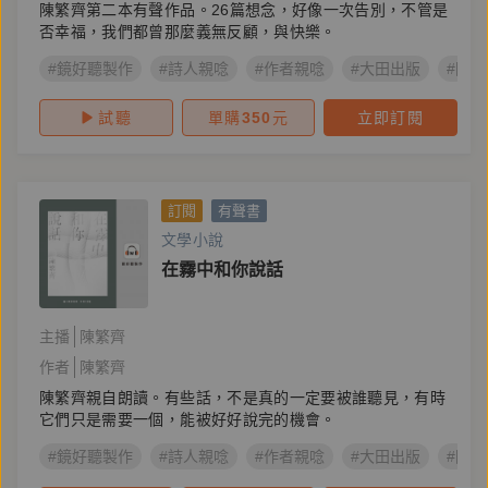
陳繁齊第二本有聲作品。26篇想念，好像一次告別，不管是
否幸福，我們都曾那麼義無反顧，與快樂。
#鏡好聽製作
#詩人親唸
#作者親唸
#大田出版
#陳繁
試聽
單購
350
元
立即訂閱
訂閱
有聲書
文學小說
在霧中和你說話
主播
陳繁齊
作者
陳繁齊
陳繁齊親自朗讀。有些話，不是真的一定要被誰聽見，有時
它們只是需要一個，能被好好說完的機會。
#鏡好聽製作
#詩人親唸
#作者親唸
#大田出版
#陳繁