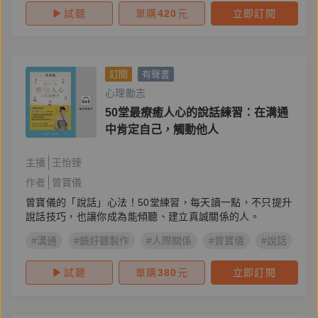
試聽
單購
420
元
立即訂閱
訂閱
有聲書
心理勵志
50堂最療癒人心的說話練習：在溝通
中肯定自己，觸動他人
主播
王怡臻
作者
曾寶儀
曾寶儀的「說話」心法！50堂練習，每天讀一點，不只提升
說話技巧，也讓你成為能傾聽、建立真誠關係的人。
#溝通
#鏡好聽製作
#人際關係
#曾寶儀
#說話
#
試聽
單購
380
元
立即訂閱