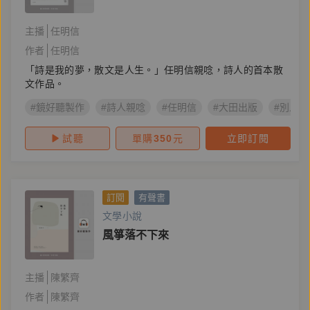
主播
任明信
作者
任明信
「詩是我的夢，散文是人生。」任明信親唸，詩人的首本散
文作品。
#鏡好聽製作
#詩人親唸
#任明信
#大田出版
#別人
試聽
單購
350
元
立即訂閱
訂閱
有聲書
文學小說
風箏落不下來
主播
陳繁齊
作者
陳繁齊