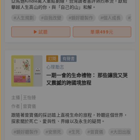
亞馬遜Kindle萬人重點劃線，台灣讀者書評熱烈串流，獻給
攀越人生高山的你，與「自己的山」和解。
#人生規劃
#自我改變
#鏡好聽製作
#個人成長
#大
試聽
單購
499
元
訂閱
有聲書
心理勵志
一期一會的生命禮物： 那些讓我又哭
又震撼的跨國境旅程
主播
王怡臻
作者
曾寶儀
跟隨著曾寶儀的採訪踏上直視生命的旅程，聆聽這個世界，
探索關於死亡、愛與性、界線以及永生的疑問。
#鏡好聽製作
#安樂死
#生死
#曾寶儀
#大田出版