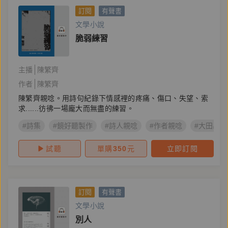
訂閱
有聲書
文學小說
脆弱練習
主播
陳繁齊
作者
陳繁齊
陳繁齊親唸。用詩句紀錄下情感裡的疼痛、傷口、失望、索
求......彷彿一場龐大而無盡的練習。
#詩集
#鏡好聽製作
#詩人親唸
#作者親唸
#大田出版
試聽
單購
350
元
立即訂閱
訂閱
有聲書
文學小說
別人