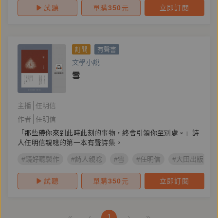
試聽
單購
350
元
立即訂閱
訂閱
有聲書
文學小說
雪
主播
任明信
作者
任明信
「那些帶你來到此時此刻的事物，終會引領你至別處。」詩
人任明信親唸的第一本有聲詩集。
#鏡好聽製作
#詩人親唸
#雪
#任明信
#大田出版
試聽
單購
350
元
立即訂閱
«
‹
1
›
»