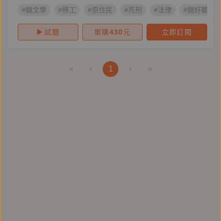
#鏡文學
#移工
#原住民
#死刑
#法律
#鏡好聽製
試聽
單購
430
元
立即訂閱
«
‹
1
›
»