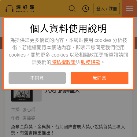
登入 / 註冊
鏡好聽全新APP上線
個人資料使用說明
下載
體驗全面升級，即刻下載
為提供您更多優質的內容，本網站使用 cookies 分析技
有聲書
術。若繼續閱覽本網站內容，即表示您同意我們使用
cookies，關於更多 cookies 以及相關政策更新資訊請閱
標籤：
原著小說
新到舊
舊到新
讀我們的
隱私權政策
與
服務條款
。
訂閱
有聲書
不同意
我同意
文學小說
八尺門的辯護人
主播
張心哲
作者
唐福睿
勇奪金鼎獎、金典獎、台北國際書展大獎小說獎首獎三項大
獎，有聲書隆重推出！