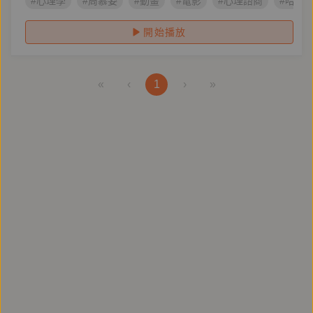
#心理學
#周慕姿
#動畫
#電影
#心理諮商
#哈利
開始播放
«
‹
1
›
»