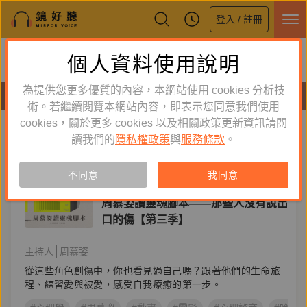
登入 / 註冊
鏡好聽全新APP上線
個人資料使用說明
下載
體驗全面升級，即刻下載
為提供您更多優質的內容，本網站使用 cookies 分析技
節目
術。若繼續閱覽本網站內容，即表示您同意我們使用
cookies，關於更多 cookies 以及相關政策更新資訊請閱
標籤：
動畫
新到舊
舊到新
讀我們的
隱私權政策
與
服務條款
。
節目
不同意
我同意
身心靈
周慕姿讀靈魂腳本——那些人沒有說出
口的傷【第三季】
主持人
周慕姿
從這些角色創傷中，你也看見過自己嗎？跟著他們的生命旅
程、練習愛與被愛，感受自我療癒的第一步。