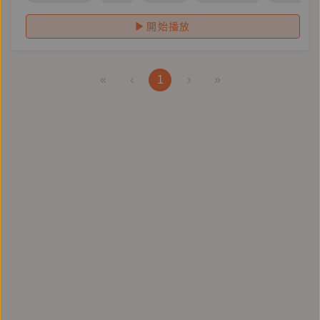
開始播放
«
‹
1
›
»