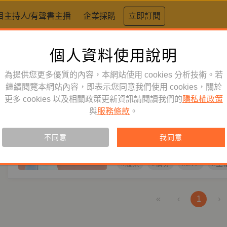
目主持人/有聲書主播
企業採購
立即訂閱
個人資料使用說明
標籤：
債券
為提供您更多優質的內容，本網站使用 cookies 分析技術。若
投資理財
繼續閱覽本網站內容，即表示您同意我們使用 cookies，關於
訂閱
節目
更多 cookies 以及相關政策更新資訊請閱讀我們的
隱私權政策
財經主播的13個理財關鍵字
與
服務條款
。
主持人
劉姿麟
從投資商品到金融趨勢，用「時事
不同意
我同意
財的第一步！
#股票
#債券
#ETF
#主
«
‹
1
›