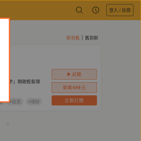
登入 / 註冊
新到舊
舊到新
試聽
關鍵字」開啟輕鬆理
單購
499
元
立即訂閱
播
#投資
#理財
#房市
#鏡好聽原創節目
#科技
#黑天
»