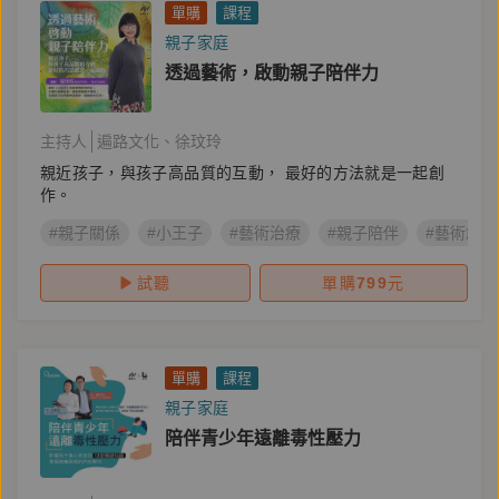
單購
課程
親子家庭
透過藝術，啟動親子陪伴力
主持人
遍路文化
徐玟玲
親近孩子，與孩子高品質的互動， 最好的方法就是一起創
作。
#親子關係
#小王子
#藝術治療
#親子陪伴
#藝術創作
試聽
單購
799
元
單購
課程
親子家庭
陪伴青少年遠離毒性壓力