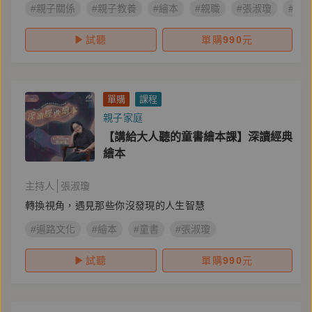
#親子關係
#親子教養
#繪本
#親職
#張淑瓊
##
試聽
單購
990
元
單購
課程
親子家庭
【講給大人聽的童書繪本課】深讀經典
繪本
主持人
張淑瓊
轉換視角，遇見那些你沒發現的人生智慧
#遍路文化
#繪本
#童書
#張淑瓊
試聽
單購
990
元