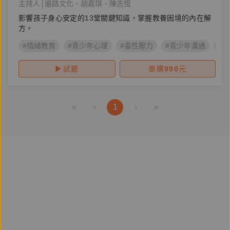
主持人
遍路文化
胡嘉琪
陳志恆
影響孩子身心安定的13堂關鍵知識，掌握教養困境的內在解
方。
#情緒教育
#青少年心理
#毒性壓力
#青少年溝通
#
試聽
單購
990
元
«
‹
1
›
»