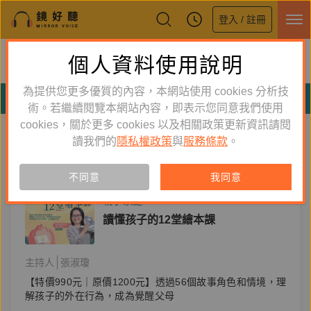
登入 / 註冊
鏡好聽全新APP上線
個人資料使用說明
下載
體驗全面升級，即刻下載
為提供您更多優質的內容，本網站使用 cookies 分析技
分類
術。若繼續閱覽本網站內容，即表示您同意我們使用
cookies，關於更多 cookies 以及相關政策更新資訊請閱
聽課程
聽節目
聽書
讀我們的
隱私權政策
與
服務條款
。
不同意
我同意
單購
課程
親子家庭
讀懂孩子的12堂繪本課
主持人
張淑瓊
【特價990元｜原價1200元】透過56個故事角色和情境，理
解孩子的外在行為，成為覺醒父母