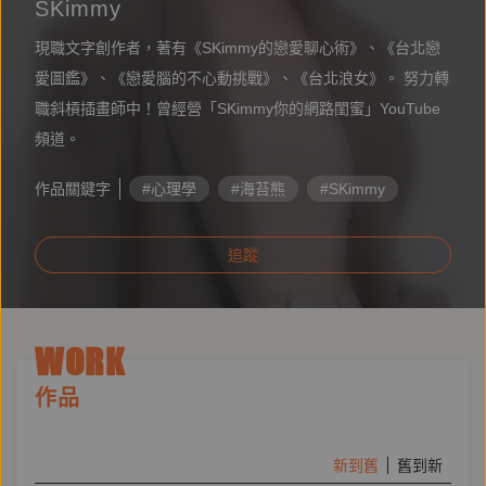
SKimmy
現職文字創作者，著有《SKimmy的戀愛聊心術》、《台北戀
愛圖鑑》、《戀愛腦的不心動挑戰》、《台北浪女》。 努力轉
職斜槓插畫師中！曾經營「SKimmy你的網路閨蜜」YouTube
頻道。
作品關鍵字
#心理學
#海苔熊
#SKimmy
追蹤
WORK
作品
新到舊
舊到新