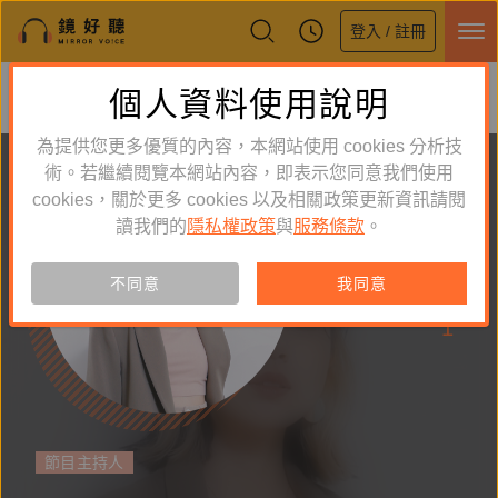
登入 / 註冊
鏡好聽全新APP上線
個人資料使用說明
下載
體驗全面升級，即刻下載
為提供您更多優質的內容，本網站使用 cookies 分析技
術。若繼續閱覽本網站內容，即表示您同意我們使用
cookies，關於更多 cookies 以及相關政策更新資訊請閱
讀我們的
隱私權政策
與
服務條款
。
追蹤
4
不同意
我同意
作品
1
節目主持人